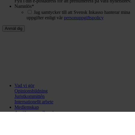
Fyll i din e-postadress för att prenumerera på våra nyhetsbrev.
Namnlös
*
Jag samtycker till att Svensk Inkasso hanterar mina
uppgifter enligt vår
personuppgiftspolicy
Vad vi gör
Opinionsbildning
Juristkommittén
Internationellt arbete
Medlemskap
Ansök om medlemskap
Medlemsförteckning
Utbildningar
Certifieringsutbildning
Alla utbildningar