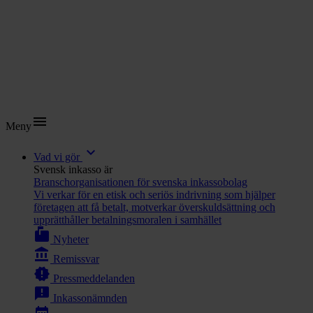
menu
Meny
expand_more
Vad vi gör
Svensk inkasso är
Branschorganisationen för svenska inkassobolag
Vi verkar för en etisk och seriös indrivning som hjälper
företagen att få betalt, motverkar överskuldsättning och
upprätthåller betalningsmoralen i samhället
markunread_mailbox
Nyheter
account_balance
Remissvar
new_releases
Pressmeddelanden
announcement
Inkassonämnden