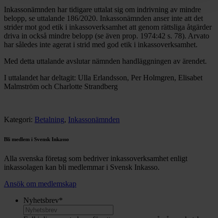
Inkassonämnden har tidigare uttalat sig om indrivning av mindre
belopp, se uttalande 186/2020. Inkassonämnden anser inte att det
strider mot god etik i inkassoverksamhet att genom rättsliga åtgärder
driva in också mindre belopp (se även prop. 1974:42 s. 78). Arvato
har således inte agerat i strid med god etik i inkassoverksamhet.
Med detta uttalande avslutar nämnden handläggningen av ärendet.
I uttalandet har deltagit: Ulla Erlandsson, Per Holmgren, Elisabet
Malmström och Charlotte Strandberg
Kategori:
Betalning
,
Inkassonämnden
Bli medlem i Svensk Inkasso
Alla svenska företag som bedriver inkassoverksamhet enligt
inkassolagen kan bli medlemmar i Svensk Inkasso.
Ansök om medlemskap
Nyhetsbrev
*