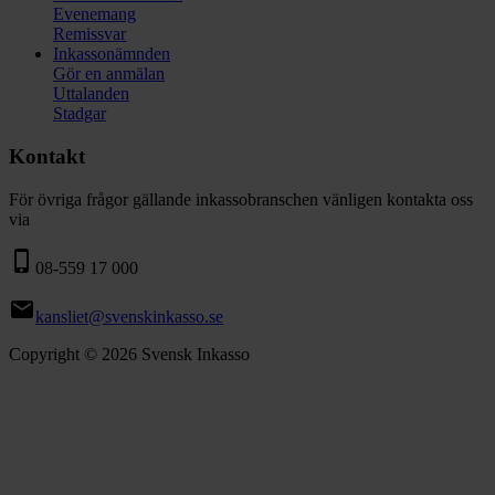
Evenemang
Remissvar
Inkassonämnden
Gör en anmälan
Uttalanden
Stadgar
Kontakt
För övriga frågor gällande inkassobranschen vänligen kontakta oss
via
phone_iphone
08-559 17 000
email
kansliet@svenskinkasso.se
Copyright © 2026 Svensk Inkasso