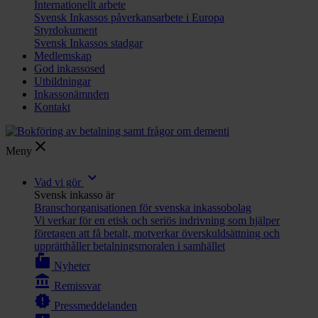
Internationellt arbete
Svensk Inkassos påverkansarbete i Europa
Styrdokument
Svensk Inkassos stadgar
Medlemskap
God inkassosed
Utbildningar
Inkassonämnden
Kontakt
close
Meny
expand_more
Vad vi gör
Svensk inkasso är
Branschorganisationen för svenska inkassobolag
Vi verkar för en etisk och seriös indrivning som hjälper
företagen att få betalt, motverkar överskuldsättning och
upprätthåller betalningsmoralen i samhället
markunread_mailbox
Nyheter
account_balance
Remissvar
new_releases
Pressmeddelanden