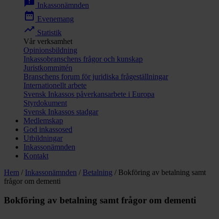
announcement
Inkassonämnden
date_range
Evenemang
trending_up
Statistik
Vår verksamhet
Opinionsbildning
Inkassobranschens frågor och kunskap
Juristkommittén
Branschens forum för juridiska frågeställningar
Internationellt arbete
Svensk Inkassos påverkansarbete i Europa
Styrdokument
Svensk Inkassos stadgar
Medlemskap
God inkassosed
Utbildningar
Inkassonämnden
Kontakt
Hem
/
Inkassonämnden
/
Betalning
/
Bokföring av betalning samt
frågor om dementi
Bokföring av betalning samt frågor om dementi