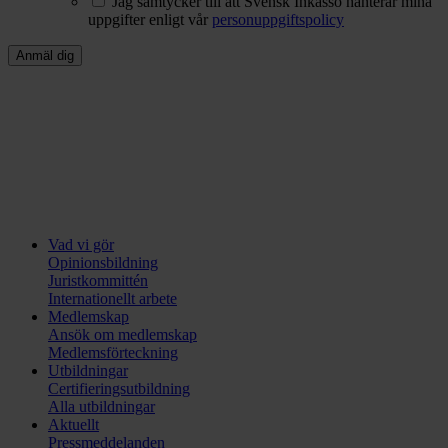
Jag samtycker till att Svensk Inkasso hanterar mina
uppgifter enligt vår
personuppgiftspolicy
Vad vi gör
Opinionsbildning
Juristkommittén
Internationellt arbete
Medlemskap
Ansök om medlemskap
Medlemsförteckning
Utbildningar
Certifieringsutbildning
Alla utbildningar
Aktuellt
Pressmeddelanden