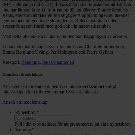
IMY:s allmänna råd (s. 31). Inkassonämnden konstaterar att Billecta
inte har lämnat korrekt information till anmälaren rörande ärendets
status, eftersom anmälaren felaktigt givits uppfattningen att ärendet
genom betalningen hade slutreglerats. Billecta har även i detta
avseende agerat i strid med god etik i inkassoverksamhet.
Med detta uttalande avslutar nämnden handläggningen av ärendet.
I uttalandet har deltagit: Sven Johannisson, Charlotte Strandberg,
Emma Berglund Uväng, Per Holmgren och Pierre Gyllner
Kategori:
Betalning
,
Inkassonämnden
Bli medlem i Svensk Inkasso
Alla svenska företag som bedriver inkassoverksamhet enligt
inkassolagen kan bli medlemmar i Svensk Inkasso.
Ansök om medlemskap
Nyhetsbrev
*
Fyll i din e-postadress för att prenumerera på våra nyhetsbrev.
Namnlös
*