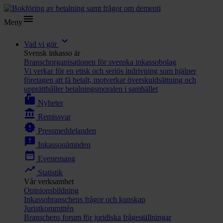
menu
Meny
expand_more
Vad vi gör
Svensk inkasso är
Branschorganisationen för svenska inkassobolag
Vi verkar för en etisk och seriös indrivning som hjälper
företagen att få betalt, motverkar överskuldsättning och
upprätthåller betalningsmoralen i samhället
markunread_mailbox
Nyheter
account_balance
Remissvar
new_releases
Pressmeddelanden
announcement
Inkassonämnden
date_range
Evenemang
trending_up
Statistik
Vår verksamhet
Opinionsbildning
Inkassobranschens frågor och kunskap
Juristkommittén
Branschens forum för juridiska frågeställningar