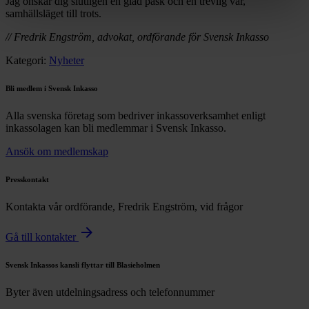
Jag önskar dig slutligen en glad påsk och en trevlig vår,
samhällsläget till trots.
// Fredrik Engström, advokat, ordförande för Svensk Inkasso
Kategori:
Nyheter
Bli medlem i Svensk Inkasso
Alla svenska företag som bedriver inkassoverksamhet enligt
inkassolagen kan bli medlemmar i Svensk Inkasso.
Ansök om medlemskap
Presskontakt
Kontakta vår ordförande, Fredrik Engström, vid frågor
arrow_forward
Gå till kontakter
Svensk Inkassos kansli flyttar till Blasieholmen
Byter även utdelningsadress och telefonnummer