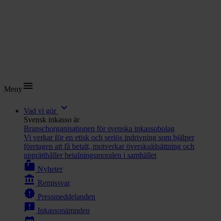
menu
Meny
expand_more
Vad vi gör
Svensk inkasso är
Branschorganisationen för svenska inkassobolag
Vi verkar för en etisk och seriös indrivning som hjälper
företagen att få betalt, motverkar överskuldsättning och
upprätthåller betalningsmoralen i samhället
markunread_mailbox
Nyheter
account_balance
Remissvar
new_releases
Pressmeddelanden
announcement
Inkassonämnden