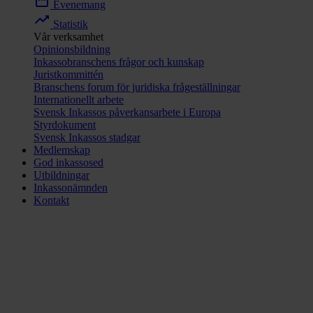
date_range
Evenemang
trending_up
Statistik
Vår verksamhet
Opinionsbildning
Inkassobranschens frågor och kunskap
Juristkommittén
Branschens forum för juridiska frågeställningar
Internationellt arbete
Svensk Inkassos påverkansarbete i Europa
Styrdokument
Svensk Inkassos stadgar
Medlemskap
God inkassosed
Utbildningar
Inkassonämnden
Kontakt