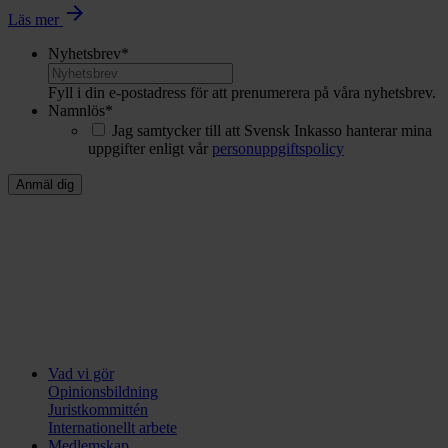
arrow_forward
Läs mer
Nyhetsbrev
*
Fyll i din e-postadress för att prenumerera på våra nyhetsbrev.
Namnlös
*
Jag samtycker till att Svensk Inkasso hanterar mina
uppgifter enligt vår
personuppgiftspolicy
Vad vi gör
Opinionsbildning
Juristkommittén
Internationellt arbete
Medlemskap