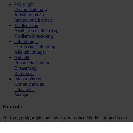
Vad vi gör
Opinionsbildning
Juristkommittén
Internationellt arbete
Medlemskap
Ansök om medlemskap
Medlemsförteckning
Utbildningar
Certifieringsutbildning
Alla utbildningar
Aktuellt
Pressmeddelanden
Evenemang
Remissvar
Inkassonämnden
Gör en anmälan
Uttalanden
Stadgar
Kontakt
För övriga frågor gällande inkassobranschen vänligen kontakta oss
via