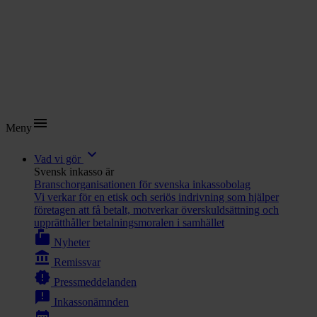
menu
Meny
expand_more
Vad vi gör
Svensk inkasso är
Branschorganisationen för svenska inkassobolag
Vi verkar för en etisk och seriös indrivning som hjälper
företagen att få betalt, motverkar överskuldsättning och
upprätthåller betalningsmoralen i samhället
markunread_mailbox
Nyheter
account_balance
Remissvar
new_releases
Pressmeddelanden
announcement
Inkassonämnden