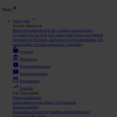
close
Meny
expand_more
Vad vi gör
Svensk inkasso är
Branschorganisationen för svenska inkassobolag
Vi verkar för en etisk och seriös indrivning som hjälper
företagen att få betalt, motverkar överskuldsättning och
upprätthåller betalningsmoralen i samhället
markunread_mailbox
Nyheter
account_balance
Remissvar
new_releases
Pressmeddelanden
announcement
Inkassonämnden
date_range
Evenemang
trending_up
Statistik
Vår verksamhet
Opinionsbildning
Inkassobranschens frågor och kunskap
Juristkommittén
Branschens forum för juridiska frågeställningar
Internationellt arbete