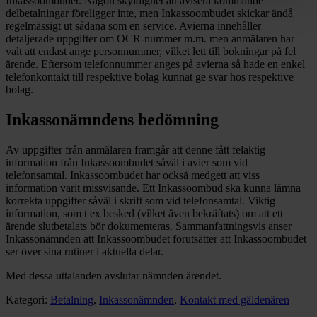
Inkassoombudet. Någon skyldighet att avisera kommande
delbetalningar föreligger inte, men Inkassoombudet skickar ändå
regelmässigt ut sådana som en service. Avierna innehåller
detaljerade uppgifter om OCR-nummer m.m. men anmälaren har
valt att endast ange personnummer, vilket lett till bokningar på fel
ärende. Eftersom telefonnummer anges på avierna så hade en enkel
telefonkontakt till respektive bolag kunnat ge svar hos respektive
bolag.
Inkassonämndens bedömning
Av uppgifter från anmälaren framgår att denne fått felaktig
information från Inkassoombudet såväl i avier som vid
telefonsamtal. Inkassoombudet har också medgett att viss
information varit missvisande. Ett Inkassoombud ska kunna lämna
korrekta uppgifter såväl i skrift som vid telefonsamtal. Viktig
information, som t ex besked (vilket även bekräftats) om att ett
ärende slutbetalats bör dokumenteras. Sammanfattningsvis anser
Inkassonämnden att Inkassoombudet förutsätter att Inkassoombudet
ser över sina rutiner i aktuella delar.
Med dessa uttalanden avslutar nämnden ärendet.
Kategori:
Betalning
,
Inkassonämnden
,
Kontakt med gäldenären