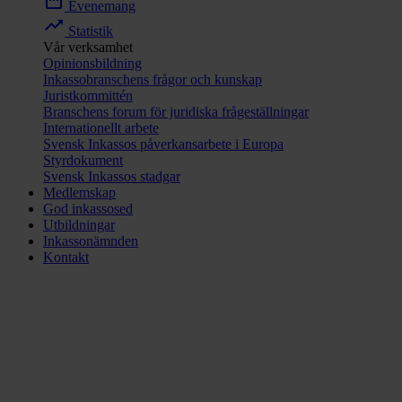
date_range
Evenemang
trending_up
Statistik
Vår verksamhet
Opinionsbildning
Inkassobranschens frågor och kunskap
Juristkommittén
Branschens forum för juridiska frågeställningar
Internationellt arbete
Svensk Inkassos påverkansarbete i Europa
Styrdokument
Svensk Inkassos stadgar
Medlemskap
God inkassosed
Utbildningar
Inkassonämnden
Kontakt