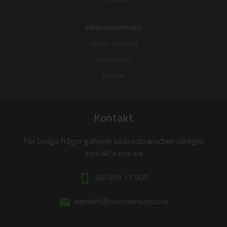
Inkassonämnden
Gör en anmälan
Uttalanden
Stadgar
Kontakt
För övriga frågor gällande inkassobranschen vänligen
kontakta oss via
08-559 17 000
phone_iphone
kansliet@svenskinkasso.se
email