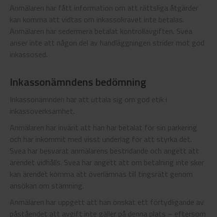
Anmälaren har fått information om att rättsliga åtgärder
kan komma att vidtas om inkassokravet inte betalas.
Anmälaren har sedermera betalat kontrollavgiften. Svea
anser inte att någon del av handläggningen strider mot god
inkassosed.
Inkassonämndens bedömning
Inkassonämnden har att uttala sig om god etik i
inkassoverksamhet.
Anmälaren har invänt att han har betalat för sin parkering
och har inkommit med visst underlag för att styrka det.
Svea har besvarat anmälarens bestridande och angett att
ärendet vidhålls. Svea har angett att om betalning inte sker
kan ärendet komma att överlämnas till tingsrätt genom
ansökan om stämning.
Anmälaren har uppgett att han önskat ett förtydligande av
påståendet att avgift inte gäller på denna plats – eftersom