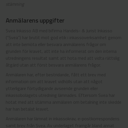
stämning
Anmälarens uppgifter
Svea Inkasso AB med bifirma Handels- & Jurist Inkasso
(”Svea”) har brutit mot god etik i inkassoverksamhet genom
att inte bemöta eller besvara anmälarens frågor om
grunden för kravet, att inte ha informerat om den interna
utredningens resultat samt att hota med att vidta rättslig
åtgärd utan att först besvara anmälarens frågor.
Anmälaren har, efter bestridande, fått ett brev med
information om att kravet vidhölls utan att något
ytterligare förtydligande avseende grunden eller
inkassobolagets utredning lämnades. Eftersom Svea har
hotat med att stämma anmälaren om betalning inte skedde
har han betalat kravet.
Anmälaren har lämnat in inkassokrav, e-postkorrespondens
samt brev från Svea. Av underlaget framgår bland annat