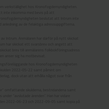
 om verkställighet hos Kronofogdemyndigheten.
att inte inkomma med bevis på att
 Kronofogdemyndigheten beslutat att Intrum inte
d anledning av de felaktiga adressuppgifterna.
s av Intrum. Anmälaren har därför på nytt skickat
ntrum har skickat ett svarsbrev och angett att
 skickat brev till anmälarens folkbokföringsadress
n anser sig ha motbevisat.
lningsföreläggande hos Kronofogdemyndigheten
 skulden 2022-05-22 samt påmint om
rlag, dock utan att erhålla något svar från
idor” omfattande skulderna, bestridandena samt
s under ”avslutade ärenden”. Han har vidare
v den 2022-06-23 och 2022-09-05 samt kopia på