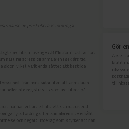
bestridande av preskriberade fordringar
Gör e
dlagts av Intrum Sverige AB (”Intrum”) och anfört
Anser du
m haft fel adress till anmälaren i sex års tid.
brutit mo
a sidor” vilket varit enda sättet att bestrida
inkasso
kostnads
 försvunnit från mina sidor utan att anmälaren
till ink
ar heller inte registrerats som avslutade på
idit har han enbart erhållit ett standardiserat
övriga fyra fordringar har anmälaren inte erhållit
åminnelse och begärt underlag som styrker att han