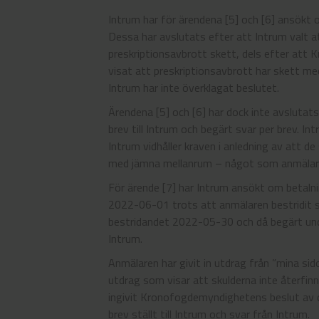
Intrum har för ärendena [5] och [6] ansökt
Dessa har avslutats efter att Intrum valt 
preskriptionsavbrott skett, dels efter att
visat att preskriptionsavbrott har skett me
Intrum har inte överklagat beslutet.
Ärendena [5] och [6] har dock inte avslutat
brev till Intrum och begärt svar per brev. I
Intrum vidhåller kraven i anledning av att de
med jämna mellanrum – något som anmälare
För ärende [7] har Intrum ansökt om beta
2022-06-01 trots att anmälaren bestridit
bestridandet 2022-05-30 och då begärt unde
Intrum.
Anmälaren har givit in utdrag från ”mina s
utdrag som visar att skulderna inte återfinn
ingivit Kronofogdemyndighetens beslut a
brev ställt till Intrum och svar från Intrum.