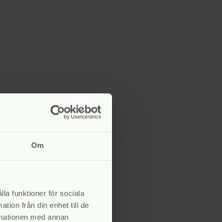
Om
lla funktioner för sociala
tion från din enhet till de
rmationen med annan