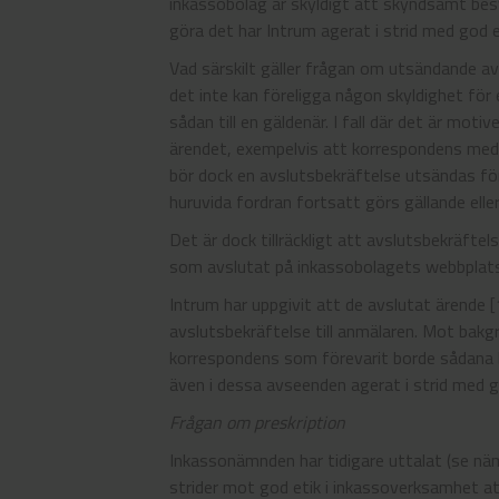
inkassobolag är skyldigt att skyndsamt bes
göra det har Intrum agerat i strid med god e
Vad särskilt gäller frågan om utsändande a
det inte kan föreligga någon skyldighet för e
sådan till en gäldenär. I fall där det är mot
ärendet, exempelvis att korrespondens med
bör dock en avslutsbekräftelse utsändas fö
huruvida fordran fortsatt görs gällande eller 
Det är dock tillräckligt att avslutsbekräft
som avslutat på inkassobolagets webbplats 
Intrum har uppgivit att de avslutat ärende 
avslutsbekräftelse till anmälaren. Mot bak
korrespondens som förevarit borde sådana be
även i dessa avseenden agerat i strid med g
Frågan om preskription
Inkassonämnden har tidigare uttalat (se nä
strider mot god etik i inkassoverksamhet a