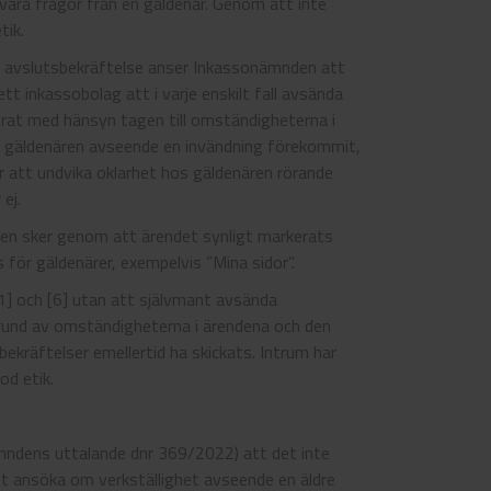
vara frågor från en gäldenär. Genom att inte
tik.
v avslutsbekräftelse anser Inkassonämnden att
tt inkassobolag att i varje enskilt fall avsända
iverat med hänsyn tagen till omständigheterna i
 gäldenären avseende en invändning förekommit,
r att undvika oklarhet hos gäldenären rörande
ej.
elsen sker genom att ärendet synligt markerats
för gäldenärer, exempelvis ”Mina sidor”.
[1] och [6] utan att självmant avsända
grund av omständigheterna i ärendena och den
kräftelser emellertid ha skickats. Intrum har
od etik.
mndens uttalande dnr 369/2022) att det inte
tt ansöka om verkställighet avseende en äldre