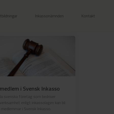
tbildningar
Inkassonämnden
Kontakt
 medlem i Svensk Inkasso
lla svenska företag som bedriver
verksamhet enligt inkassolagen kan bli
medlemmar i Svensk Inkasso.