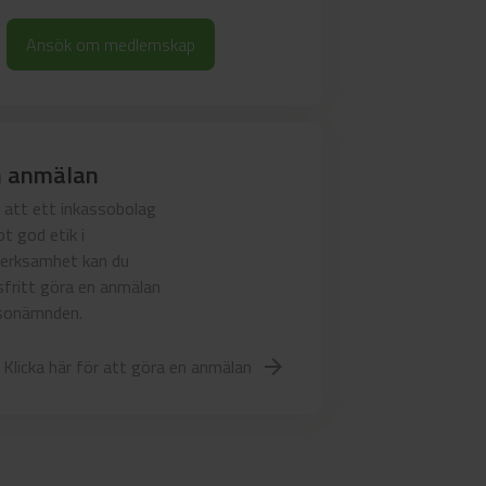
Ansök om medlemskap
n anmälan
 att ett inkassobolag
t god etik i
verksamhet kan du
fritt göra en anmälan
assonämnden.
Klicka här för att göra en anmälan
arrow_forward