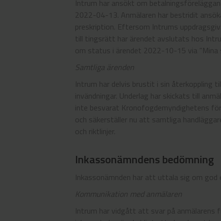
Intrum har ansökt om betalningsföreläggand
2022-04-13. Anmälaren har bestridit ansök
preskription. Eftersom Intrums uppdragsgiv
till tingsrätt har ärendet avslutats hos I
om status i ärendet 2022-10-15 via ”Mina s
Samtliga ärenden
Intrum har delvis brustit i sin återkoppling t
invändningar. Underlag har skickats till anmä
inte besvarat Kronofogdemyndighetens förel
och säkerställer nu att samtliga handläggar
och riktlinjer.
Inkassonämndens bedömning
Inkassonämnden har att uttala sig om god e
Kommunikation med anmälaren
Intrum har vidgått att svar på anmälarens frå