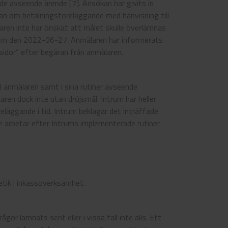
e avseende ärende [7]. Ansökan har givits in
an om betalningsföreläggande med hänvisning till
aren inte har önskat att målet skulle överlämnas
ntrum den 2022-06-27. Anmälaren har informerats
idor” efter begäran från anmälaren.
ill anmälaren samt i sina rutiner avseende
laren dock inte utan dröjsmål. Intrum har heller
äggande i tid. Intrum beklagar det inträffade
e arbetar efter Intrums implementerade rutiner
tik i inkassoverksamhet.
gor lämnats sent eller i vissa fall inte alls. Ett