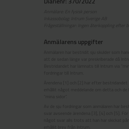
Diarienr: 370/2022
Anmälare: En fysisk person
Inkassobolag: Intrum Sverige AB
Frågeställningar: Ingen återkoppling efter 
Anmälarens uppgifter
Anmälaren har bestridit sju skulder som han
att de sedan länge var preskriberade då Intru
Bestridandet har lämnats till Intrum via ”min
fordringar till Intrum.
Ärendena [1] och [2] har efter bestridandet
erhållit något meddelande om detta och de h
”mina sidor”.
Av de sju fordringar som anmälaren har bestr
svar avseende ärendena [3], [4] och [5]. För 
något svar alls trots att han har skickat p
erhållit brev från Intrum.