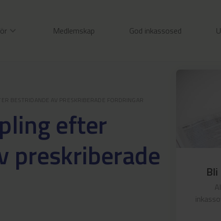
gör
expand_more
Medlemskap
God inkassosed
U
TER BESTRIDANDE AV PRESKRIBERADE FORDRINGAR
pling efter
v preskriberade
Bli
A
inkasso