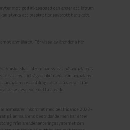
bryter mot god inkassosed och anser att Intrum
 kan styrka att preskriptionsavbrott har skett.
ntemot anmälaren. För vissa av ärendena har
konomiska skäl. Intrum har svarat på anmälarens
efter att ny förfrågan inkommit från anmälaren
ällt anmälaren ett utdrag inom två veckor från
ekräftelse avseende detta ärende.
s, har anmälaren inkommit med bestridande 2022-
rat på anmälarens bestridande men har efter
t utdrag från ärendehanteringssystemet den