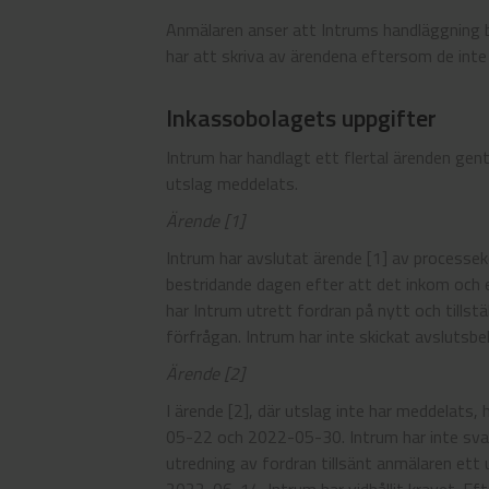
Anmälaren anser att Intrums handläggning 
har att skriva av ärendena eftersom de inte
Inkassobolagets uppgifter
Intrum har handlagt ett flertal ärenden ge
utslag meddelats.
Ärende [1]
Intrum har avslutat ärende [1] av processe
bestridande dagen efter att det inkom och 
har Intrum utrett fordran på nytt och tillst
förfrågan. Intrum har inte skickat avslutsb
Ärende [2]
I ärende [2], där utslag inte har meddelat
05-22 och 2022-05-30. Intrum har inte sva
utredning av fordran tillsänt anmälaren et