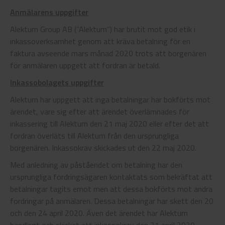
Anmälarens uppgifter
Alektum Group AB (”Alektum”) har brutit mot god etik i
inkassoverksamhet genom att kräva betalning för en
faktura avseende mars månad 2020 trots att borgenären
för anmälaren uppgett att fordran är betald.
Inkassobolagets uppgifter
Alektum har uppgett att inga betalningar har bokförts mot
ärendet, vare sig efter att ärendet överlämnades för
inkassering till Alektum den 21 maj 2020 eller efter det att
fordran överläts till Alektum från den ursprungliga
borgenären. Inkassokrav skickades ut den 22 maj 2020.
Med anledning av påståendet om betalning har den
ursprungliga fordringsägaren kontaktats som bekräftat att
betalningar tagits emot men att dessa bokförts mot andra
fordringar på anmälaren. Dessa betalningar har skett den 20
och den 24 april 2020. Även det ärendet har Alektum