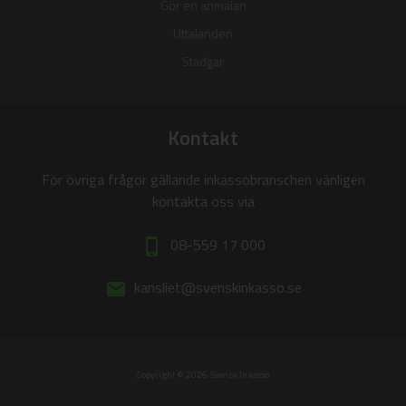
Gör en anmälan
Uttalanden
Stadgar
Kontakt
För övriga frågor gällande inkassobranschen vänligen
kontakta oss via
08-559 17 000
phone_iphone
kansliet@svenskinkasso.se
email
Copyright © 2026 Svensk Inkasso