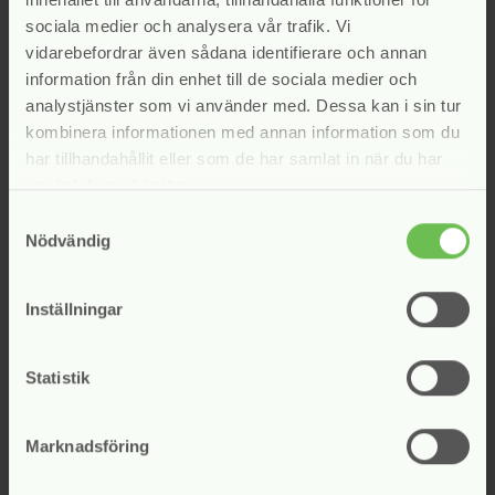
/Sven Johannisson/
sociala medier och analysera vår trafik. Vi
Ordförande
vidarebefordrar även sådana identifierare och annan
information från din enhet till de sociala medier och
analystjänster som vi använder med. Dessa kan i sin tur
I uttalandet har deltagit: Sven Johannisson, Charlotte
kombinera informationen med annan information som du
Strandberg, Emma Berglund Uväng och Per Holmgren
har tillhandahållit eller som de har samlat in när du har
använt deras tjänster.
Kategori:
Betalning
,
Inkassonämnden
,
Kontakt med
Samtyckesval
borgenären
Nödvändig
Inställningar
Statistik
Marknadsföring