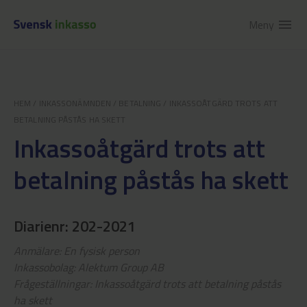
Meny
menu
HEM
/
INKASSONÄMNDEN
/
BETALNING
/
INKASSOÅTGÄRD TROTS ATT
BETALNING PÅSTÅS HA SKETT
Inkassoåtgärd trots att
betalning påstås ha skett
Diarienr: 202-2021
Anmälare: En fysisk person
Inkassobolag: Alektum Group AB
Frågeställningar: Inkassoåtgärd trots att betalning påstås
ha skett