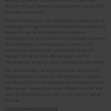
handlagt och skickat ett inkassokrav den 21 april 2020.
Efter att ett kvarstående belopp betalats den 14 maj 2020
avslutades det ärendet.
Eftersom Alektum inte varit betalningsmottagare av de tre
betalningar som gjorts direkt till borgenären har bolaget inte
kunnat förfoga hur betalningarna skulle placeras.
Betalningarna har skett i tre rater och motsvarar inte det nu
aktuella beloppet. Även om anmälarens avsikt var att
betalningarna skulle avse ett visst ärende har det inte
framgått att så var fallet. Alla inbetalda medel har
tillgodoräknats anmälaren genom avräkning på olika skulder.
Den aktuella skulden var alltså obetald när inkassokravet
skickades ut den 22 maj 2020. När Alektum kontaktades
den 28 maj 2020 och anmälaren påstod att betalning skett
lades ärendet vilande och utreddes. Eftersom ärendet vilat
under utredningstiden anser Alektum att man inte agerat
felaktigt.
Inkassonämndens bedömning