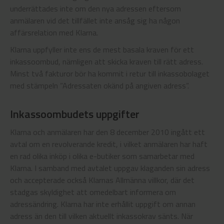
underrättades inte om den nya adressen eftersom
anmälaren vid det tillfället inte ansåg sig ha någon
affärsrelation med Klarna.
Klarna uppfyller inte ens de mest basala kraven för ett
inkassoombud, nämligen att skicka kraven till rätt adress.
Minst två fakturor bör ha kommit i retur till inkassobolaget
med stämpeln ”Adressaten okänd på angiven adress”.
Inkassoombudets uppgifter
Klarna och anmälaren har den 8 december 2010 ingått ett
avtal om en revolverande kredit, i vilket anmälaren har haft
en rad olika inköp i olika e-butiker som samarbetar med
Klarna. I samband med avtalet uppgav klaganden sin adress
och accepterade också Klarnas Allmänna villkor, där det
stadgas skyldighet att omedelbart informera om
adressändring. Klarna har inte erhållit uppgift om annan
adress än den till vilken aktuellt inkassokrav sänts. När