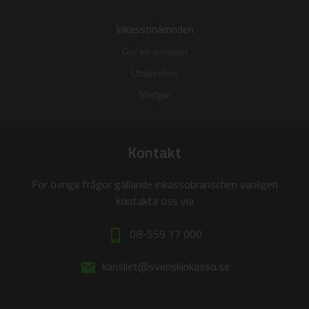
Inkassonämnden
Gör en anmälan
Uttalanden
Stadgar
Kontakt
För övriga frågor gällande inkassobranschen vänligen
kontakta oss via
08-559 17 000
phone_iphone
kansliet@svenskinkasso.se
email