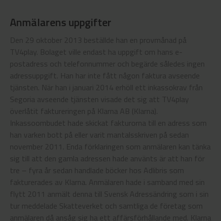
Anmälarens uppgifter
Den 29 oktober 2013 beställde han en provmånad på
TV4play. Bolaget ville endast ha uppgift om hans e-
postadress och telefonnummer och begärde således ingen
adressuppgift. Han har inte fått någon faktura avseende
tjänsten. När han i januari 2014 erhöll ett inkassokrav från
Segoria avseende tjänsten visade det sig att TV4play
överlåtit faktureringen på Klarna AB (Klarna).
Inkassoombudet hade skickat fakturorna till en adress som
han varken bott på eller varit mantalsskriven på sedan
november 2011. Enda förklaringen som anmälaren kan tänka
sig till att den gamla adressen hade använts är att han för
tre – fyra år sedan handlade böcker hos Adlibris som
fakturerades av Klarna. Anmälaren hade i samband med sin
flytt 2011 anmält denna till Svensk Adressändring som i sin
tur meddelade Skatteverket och samtliga de företag som
anmälaren då ansåg sig ha ett affärsförhållande med. Klarna