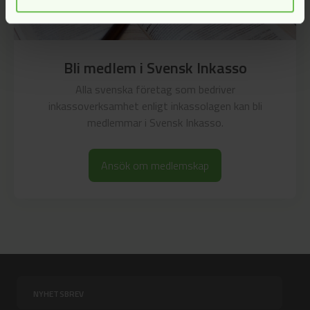
Bli medlem i Svensk Inkasso
Alla svenska företag som bedriver
inkassoverksamhet enligt inkassolagen kan bli
medlemmar i Svensk Inkasso.
Ansök om medlemskap