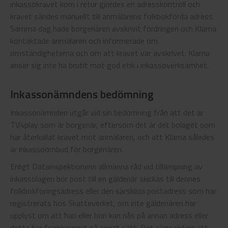
inkassokravet kom i retur gjordes en adresskontroll och
kravet sändes manuellt till anmälarens folkbokförda adress.
Samma dag hade borgenären avskrivit fordringen och Klarna
kontaktade anmälaren och informerade om
omständigheterna och om att kravet var avskrivet. Klarna
anser sig inte ha brutit mot god etik i inkassoverksamhet.
Inkassonämndens bedömning
Inkassonämnden utgår vid sin bedömning från att det är
TV4play som är borgenär, eftersom det är det bolaget som
har återkallat kravet mot anmälaren, och att Klarna således
är inkassoombud för borgenären.
Enligt Datainspektionens allmänna råd vid tillämpning av
inkassolagen bör post till en gäldenär skickas till dennes
folkbokföringsadress eller den särskilda postadress som har
registrerats hos Skatteverket, om inte gäldenären har
upplyst om att han eller hon kan nås på annan adress eller
detta har framkommit på annat sätt. Det sägs vidare att