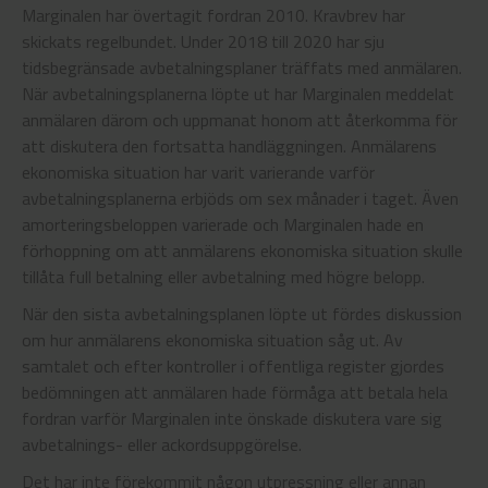
Marginalen har övertagit fordran 2010. Kravbrev har
skickats regelbundet. Under 2018 till 2020 har sju
tidsbegränsade avbetalningsplaner träffats med anmälaren.
När avbetalningsplanerna löpte ut har Marginalen meddelat
anmälaren därom och uppmanat honom att återkomma för
att diskutera den fortsatta handläggningen. Anmälarens
ekonomiska situation har varit varierande varför
avbetalningsplanerna erbjöds om sex månader i taget. Även
amorteringsbeloppen varierade och Marginalen hade en
förhoppning om att anmälarens ekonomiska situation skulle
tillåta full betalning eller avbetalning med högre belopp.
När den sista avbetalningsplanen löpte ut fördes diskussion
om hur anmälarens ekonomiska situation såg ut. Av
samtalet och efter kontroller i offentliga register gjordes
bedömningen att anmälaren hade förmåga att betala hela
fordran varför Marginalen inte önskade diskutera vare sig
avbetalnings- eller ackordsuppgörelse.
Det har inte förekommit någon utpressning eller annan