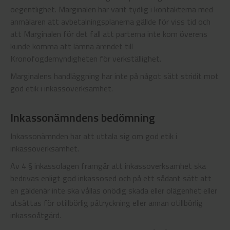
oegentlighet. Marginalen har varit tydlig i kontakterna med
anmälaren att avbetalningsplanerna gällde för viss tid och
att Marginalen för det fall att parterna inte kom överens
kunde komma att lämna ärendet till
Kronofogdemyndigheten för verkställighet.
Marginalens handläggning har inte på något sätt stridit mot
god etik i inkassoverksamhet.
Inkassonämndens bedömning
Inkassonämnden har att uttala sig om god etik i
inkassoverksamhet.
Av 4 § inkassolagen framgår att inkassoverksamhet ska
bedrivas enligt god inkassosed och på ett sådant sätt att
en gäldenär inte ska vållas onödig skada eller olägenhet eller
utsättas för otillbörlig påtryckning eller annan otillbörlig
inkassoåtgärd.