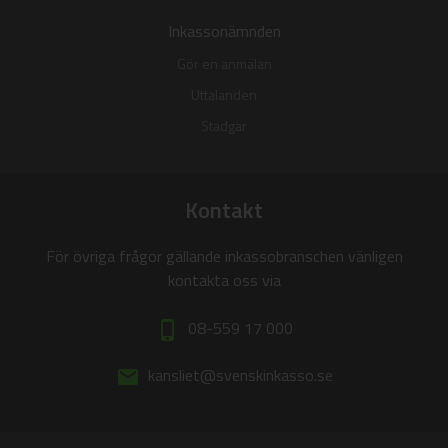
Inkassonämnden
Gör en anmälan
Uttalanden
Stadgar
Kontakt
För övriga frågor gällande inkassobranschen vänligen
kontakta oss via
08-559 17 000
phone_iphone
kansliet@svenskinkasso.se
email