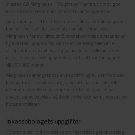
Inkasso AB Marginalen (”Marginalen”) har brutit mot god
etik i inkassoverksamhet genom följande agerande.
Anmälaren har fått ett brev om att den avbetalningsplan
han haft har avslutats och att han skulle kontakta
Marginalen för att hitta en överenskommelse avseende en
ny avbetalningsplan. Vid samtalet har Marginalen inte
accepterat en ny avbetalningsplan, de har heller inte velat
diskutera en ackordsuppgörelse, trots att räntan uppgått
till 150 000 kronor.
Marginalen har angett att en nedsättning av det fordrade
beloppet eller en avbetalningsplan inte har varit aktuellt
eftersom anmälaren har köpt en ny bil. Marginalen har
använt sig av psykiskt våld och tortyr och har utpressat och
hotat anmälaren.
Inkassobolagets uppgifter
Fordran avser två privatlån som fastställts genom utslag.