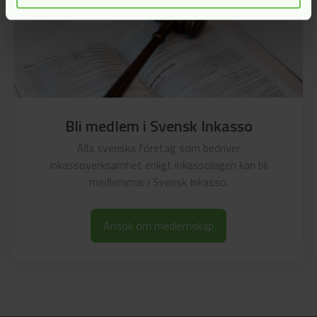
Bli medlem i Svensk Inkasso
Alla svenska företag som bedriver
inkassoverksamhet enligt inkassolagen kan bli
medlemmar i Svensk Inkasso.
Ansök om medlemskap