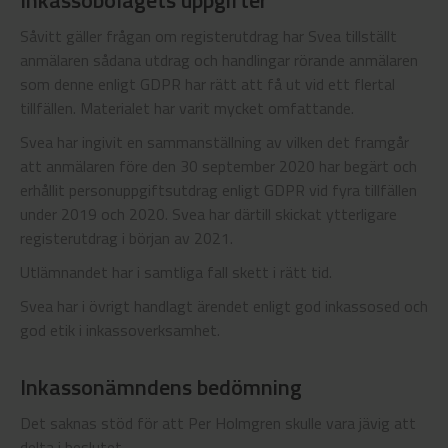
Inkassobolagets uppgifter
Såvitt gäller frågan om registerutdrag har Svea tillställt
anmälaren sådana utdrag och handlingar rörande anmälaren
som denne enligt GDPR har rätt att få ut vid ett flertal
tillfällen. Materialet har varit mycket omfattande.
Svea har ingivit en sammanställning av vilken det framgår
att anmälaren före den 30 september 2020 har begärt och
erhållit personuppgiftsutdrag enligt GDPR vid fyra tillfällen
under 2019 och 2020. Svea har därtill skickat ytterligare
registerutdrag i början av 2021.
Utlämnandet har i samtliga fall skett i rätt tid.
Svea har i övrigt handlagt ärendet enligt god inkassosed och
god etik i inkassoverksamhet.
Inkassonämndens bedömning
Det saknas stöd för att Per Holmgren skulle vara jävig att
delta i beslutet.