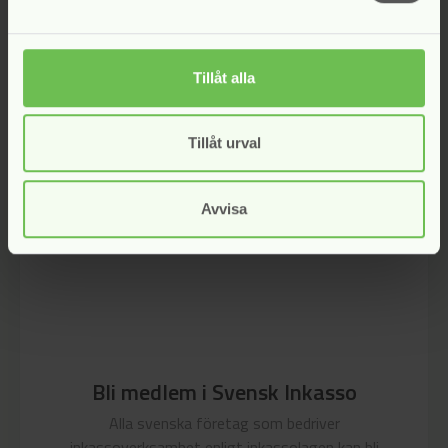
I uttalandet har deltagit: Sven Johannisson, Emma Berglund
Uväng, Per Holmgren (dock ej i frågan om jäv) och Charlotte
Strandberg
Tillåt alla
Kategori:
Inkassonämnden
,
Nämndens behörighet
Tillåt urval
Avvisa
Bli medlem i Svensk Inkasso
Alla svenska företag som bedriver
inkassoverksamhet enligt inkassolagen kan bli