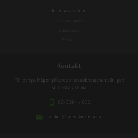
Inkassonämnden
Gör en anmälan
Uttalanden
Stadgar
Kontakt
För övriga frågor gällande inkassobranschen vänligen
kontakta oss via
08-559 17 000
phone_iphone
kansliet@svenskinkasso.se
email