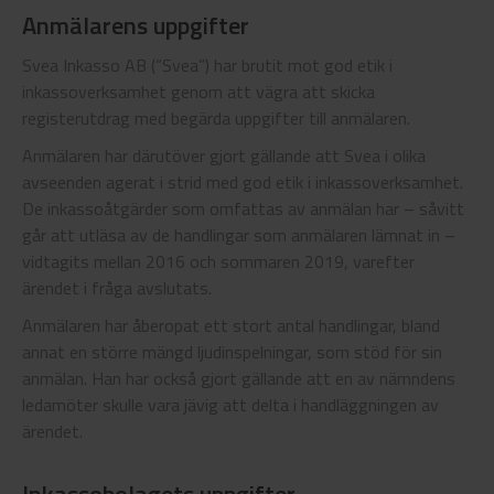
Anmälarens uppgifter
Svea Inkasso AB (”Svea”) har brutit mot god etik i
inkassoverksamhet genom att vägra att skicka
registerutdrag med begärda uppgifter till anmälaren.
Anmälaren har därutöver gjort gällande att Svea i olika
avseenden agerat i strid med god etik i inkassoverksamhet.
De inkassoåtgärder som omfattas av anmälan har – såvitt
går att utläsa av de handlingar som anmälaren lämnat in –
vidtagits mellan 2016 och sommaren 2019, varefter
ärendet i fråga avslutats.
Anmälaren har åberopat ett stort antal handlingar, bland
annat en större mängd ljudinspelningar, som stöd för sin
anmälan. Han har också gjort gällande att en av nämndens
ledamöter skulle vara jävig att delta i handläggningen av
ärendet.