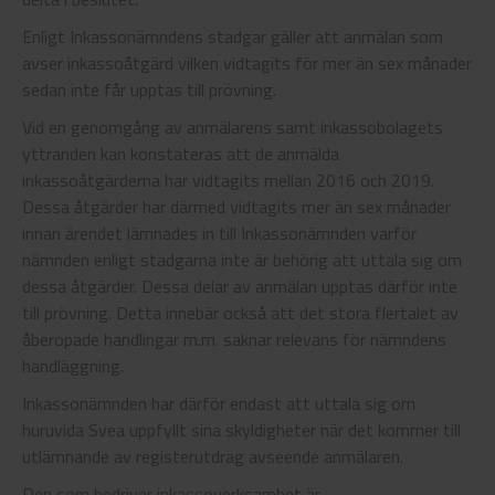
Enligt Inkassonämndens stadgar gäller att anmälan som
avser inkassoåtgärd vilken vidtagits för mer än sex månader
sedan inte får upptas till prövning.
Vid en genomgång av anmälarens samt inkassobolagets
yttranden kan konstateras att de anmälda
inkassoåtgärderna har vidtagits mellan 2016 och 2019.
Dessa åtgärder har därmed vidtagits mer än sex månader
innan ärendet lämnades in till Inkassonämnden varför
nämnden enligt stadgarna inte är behörig att uttala sig om
dessa åtgärder. Dessa delar av anmälan upptas därför inte
till prövning. Detta innebär också att det stora flertalet av
åberopade handlingar m.m. saknar relevans för nämndens
handläggning.
Inkassonämnden har därför endast att uttala sig om
huruvida Svea uppfyllt sina skyldigheter när det kommer till
utlämnande av registerutdrag avseende anmälaren.
Den som bedriver inkassoverksamhet är