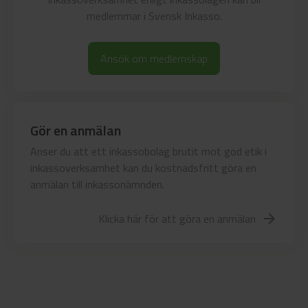
medlemmar i Svensk Inkasso.
Ansök om medlemskap
Gör en anmälan
Anser du att ett inkassobolag brutit mot god etik i
inkassoverksamhet kan du kostnadsfritt göra en
anmälan till inkassonämnden.
Klicka här för att göra en anmälan
arrow_forward