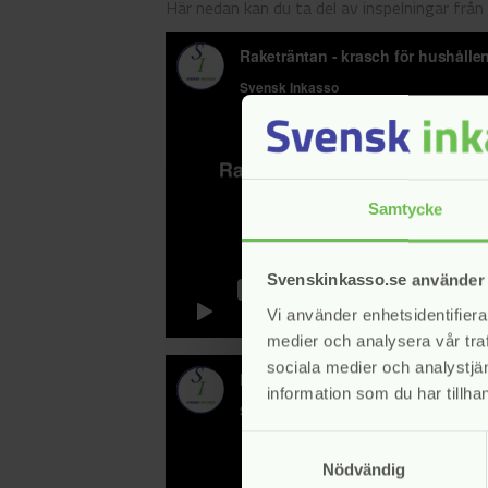
Här nedan kan du ta del av inspelningar frå
Samtycke
Svenskinkasso.se använder
Vi använder enhetsidentifierar
medier och analysera vår traf
sociala medier och analystj
information som du har tillhan
Samtyckesval
Nödvändig