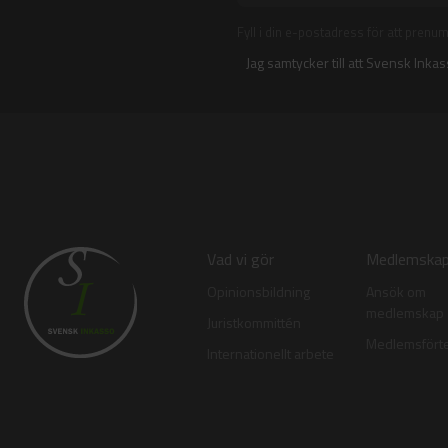
Fyll i din e-postadress för att prenu
Jag samtycker till att Svensk Inka
Vad vi gör
Medlemska
Opinionsbildning
Ansök om
medlemskap
Juristkommittén
Medlemsfört
Internationellt arbete