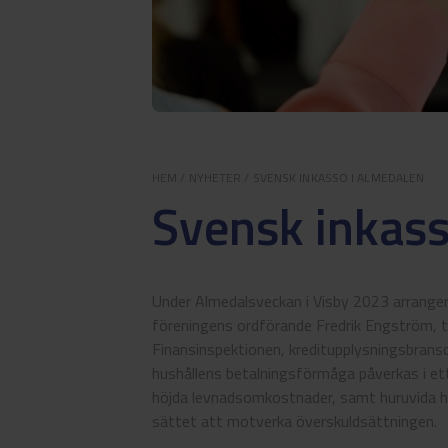
HEM
/
NYHETER
/
SVENSK INKASSO I ALMEDALEN
Svensk inkass
Under Almedalsveckan i Visby 2023 arrange
föreningens ordförande Fredrik Engström, 
Finansinspektionen, kreditupplysningsbrans
hushållens betalningsförmåga påverkas i ett
höjda levnadsomkostnader, samt huruvida hår
sättet att motverka överskuldsättningen.