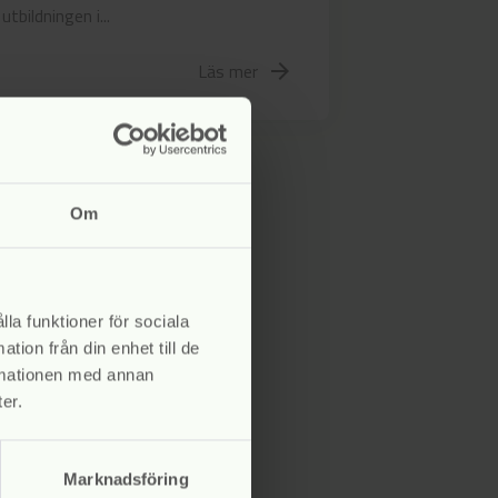
utbildningen i...
Läs mer
arrow_forward
Om
lla funktioner för sociala
tion från din enhet till de
rmationen med annan
er.
Marknadsföring