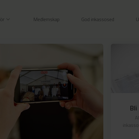
gör
expand_more
Medlemskap
God inkassosed
U
Bli
A
inkasso