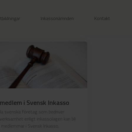
tbildningar
Inkassonämnden
Kontakt
 medlem i Svensk Inkasso
lla svenska företag som bedriver
verksamhet enligt inkassolagen kan bli
medlemmar i Svensk Inkasso.