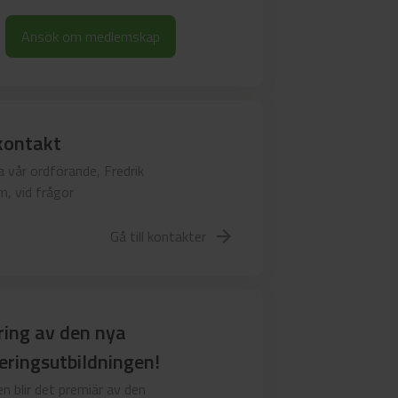
Ansök om medlemskap
kontakt
 vår ordförande, Fredrik
, vid frågor
Gå till kontakter
arrow_forward
ring av den nya
ieringsutbildningen!
en blir det premiär av den