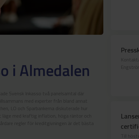
Press
Kontakta
o i Almedalen
Engström
rade Svensk Inkasso två panelsamtal där
tillsammans med experter från bland annat
chen, LO och Sparbankerna diskuterade hur
Lanse
 läge med kraftig inflation, höga räntor och
dare regler för kreditgivningen är det bästa
certif
Till höst