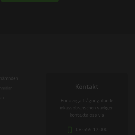
onämnden
Kontakt
anmälan
den
För övriga frågor gällande
inkassobranschen vänligen
kontakta oss via
08-559 17 000
phone_iphone