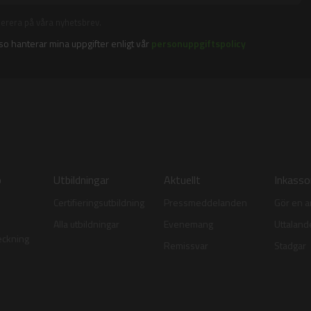
merera på våra nyhetsbrev.
sso hanterar mina uppgifter enligt vår
personuppgiftspolicy
p
Utbildningar
Aktuellt
Inkass
Certifieringsutbildning
Pressmeddelanden
Gör en 
Alla utbildningar
Evenemang
Uttalan
eckning
Remissvar
Stadgar