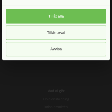
enligt vår
personuppgiftspolicy
Tillåt alla
Tillåt urval
Avvisa
Vad vi gör
Opinionsbildning
Juristkommittén