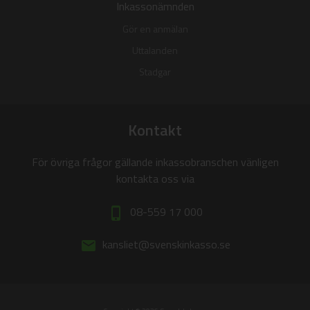
Inkassonämnden
Gör en anmälan
Uttalanden
Stadgar
Kontakt
För övriga frågor gällande inkassobranschen vänligen
kontakta oss via
08-559 17 000
phone_iphone
kansliet@svenskinkasso.se
email