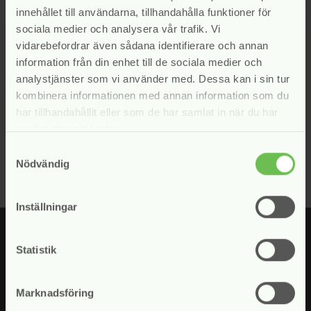
innehållet till användarna, tillhandahålla funktioner för
sociala medier och analysera vår trafik. Vi
Presskontakt
vidarebefordrar även sådana identifierare och annan
information från din enhet till de sociala medier och
Kontakta vår ordförande, Fredrik Engström, vid
analystjänster som vi använder med. Dessa kan i sin tur
frågor
kombinera informationen med annan information som du
har tillhandahållit eller som de har samlat in när du har
Gå till kontakter
arrow_forward
använt deras tjänster.
Samtyckesval
Nödvändig
Inställningar
Statistik
Fyll i din e-postadress för att prenumerera på våra nyhetsbrev.
Marknadsföring
Jag samtycker till att Svensk Inkasso hanterar mina uppgifter