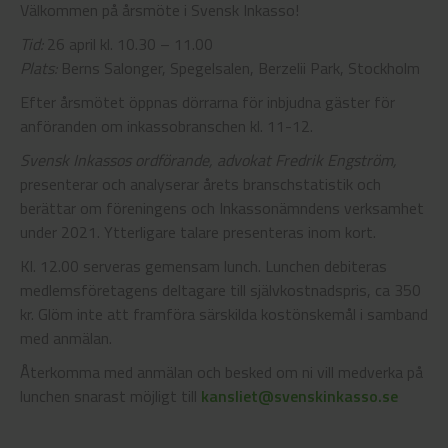
Välkommen på årsmöte i Svensk Inkasso!
Tid:
26 april kl. 10.30 – 11.00
Plats:
Berns Salonger, Spegelsalen, Berzelii Park, Stockholm
Efter årsmötet öppnas dörrarna för inbjudna gäster för
anföranden om inkassobranschen kl. 11-12.
Svensk Inkassos ordförande, advokat Fredrik Engström,
presenterar och analyserar årets branschstatistik och
berättar om föreningens och Inkassonämndens verksamhet
under 2021. Ytterligare talare presenteras inom kort.
Kl. 12.00 serveras gemensam lunch. Lunchen debiteras
medlemsföretagens deltagare till självkostnadspris, ca 350
kr. Glöm inte att framföra särskilda kostönskemål i samband
med anmälan.
Återkomma med anmälan och besked om ni vill medverka på
lunchen snarast möjligt till
kansliet@svenskinkasso.se