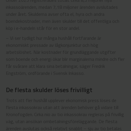
Under 2025 registrerades totalt cirka 8,5 miljoner nya
inkassoärenden, medan 7,18 miljoner ärenden avslutades
under året. Skulderna avser ofta el, hyra och andra
boendekostnader, men även skulder till det offentliga och
köp i e-handeln står för en stor andel.
– Vi ser tydligt hur många hushåll fortfarande är
ekonomiskt pressade av lågkonjunktur och hög
arbetslöshet. När kostnader för grundläggande utgifter
som boende och energi ökar blir marginalerna mindre och fler
får svårare att klara sina betalningar, säger Fredrik
Engström, ordförande i Svensk Inkasso.
De flesta skulder löses frivilligt
Trots att fler hushåll upplever ekonomisk press löses de
flesta inkassokrav utan att ärenden behöver gå vidare till
Kronofogden. Cirka nio av tio inkassokrav regleras på frivillig
väg, utan ansökan ombetalningsföreläggande. De flesta
ärenden avslutas också relativt snabbt – sju av tio betalas