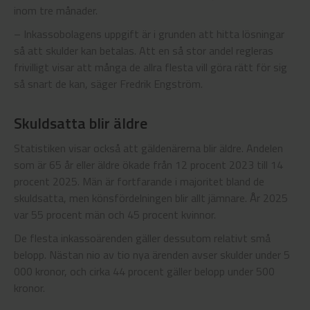
inom tre månader.
– Inkassobolagens uppgift är i grunden att hitta lösningar
så att skulder kan betalas. Att en så stor andel regleras
frivilligt visar att många de allra flesta vill göra rätt för sig
så snart de kan, säger Fredrik Engström.
Skuldsatta blir äldre
Statistiken visar också att gäldenärerna blir äldre. Andelen
som är 65 år eller äldre ökade från 12 procent 2023 till 14
procent 2025. Män är fortfarande i majoritet bland de
skuldsatta, men könsfördelningen blir allt jämnare. År 2025
var 55 procent män och 45 procent kvinnor.
De flesta inkassoärenden gäller dessutom relativt små
belopp. Nästan nio av tio nya ärenden avser skulder under 5
000 kronor, och cirka 44 procent gäller belopp under 500
kronor.