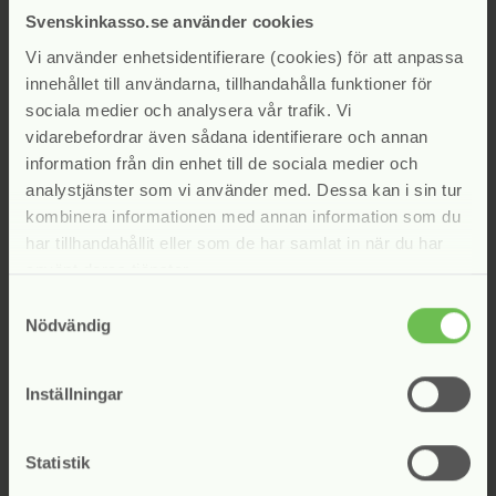
Fakta: Svensk Inkassos årsstatistik
Svenskinkasso.se använder cookies
Totala inkassoskulder: 143,3 miljarder kronor vid
Vi använder enhetsidentifierare (cookies) för att anpassa
utgången av 2025.
innehållet till användarna, tillhandahålla funktioner för
8,53 miljoner nya inkassoärenden registrerades under
sociala medier och analysera vår trafik. Vi
året.
vidarebefordrar även sådana identifierare och annan
7,18 miljoner ärenden avslutades.
information från din enhet till de sociala medier och
29 procent av avslutade ärenden tog mer än tre
analystjänster som vi använder med. Dessa kan i sin tur
månader att betala.
kombinera informationen med annan information som du
Nästan nio av tio inkassoärenden gäller skulder under 5
har tillhandahållit eller som de har samlat in när du har
000 kronor.
använt deras tjänster.
Ladda ner statistiken här:
Samtyckesval
Nödvändig
save_alt
Ladda ned
Inställningar
Kategori:
Nyheter
Statistik