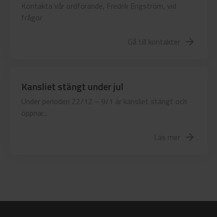
Kontakta vår ordförande, Fredrik Engström, vid
frågor
Gå till kontakter
arrow_forward
Kansliet stängt under jul
Under perioden 22/12 – 9/1 är kansliet stängt och
öppnar...
Läs mer
arrow_forward