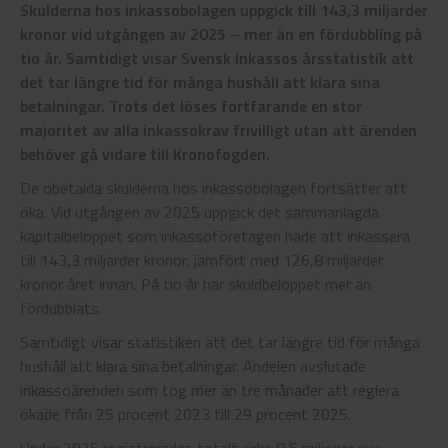
Skulderna hos inkassobolagen uppgick till 143,3 miljarder
kronor vid utgången av 2025 – mer än en fördubbling på
tio år. Samtidigt visar Svensk Inkassos årsstatistik att
det tar längre tid för många hushåll att klara sina
betalningar. Trots det löses fortfarande en stor
majoritet av alla inkassokrav frivilligt utan att ärenden
behöver gå vidare till Kronofogden.
De obetalda skulderna hos inkassobolagen fortsätter att
öka. Vid utgången av 2025 uppgick det sammanlagda
kapitalbeloppet som inkassoföretagen hade att inkassera
till 143,3 miljarder kronor, jämfört med 126,8 miljarder
kronor året innan. På tio år har skuldbeloppet mer än
fördubblats.
Samtidigt visar statistiken att det tar längre tid för många
hushåll att klara sina betalningar. Andelen avslutade
inkassoärenden som tog mer än tre månader att reglera
ökade från 25 procent 2023 till 29 procent 2025.