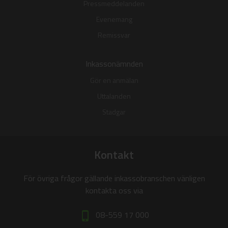
Pressmeddelanden
Evenemang
Remissvar
Inkassonämnden
Gör en anmälan
Uttalanden
Stadgar
Kontakt
För övriga frågor gällande inkassobranschen vänligen
kontakta oss via
08-559 17 000
phone_iphone