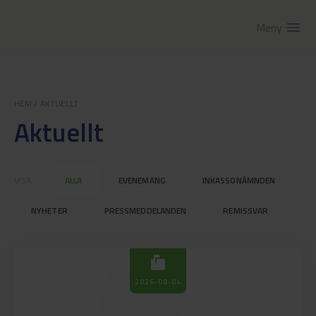
Meny
menu
HEM
/
AKTUELLT
Aktuellt
VISA:
ALLA
EVENEMANG
INKASSONÄMNDEN
NYHETER
PRESSMEDDELANDEN
REMISSVAR
markunread_mailbox
2026-08-04