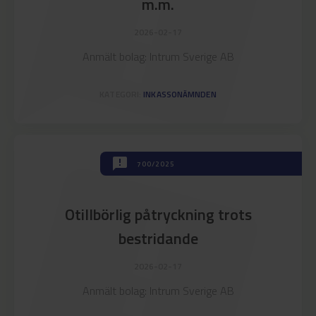
announcement
m.m.
2026-02-17
Anmält bolag: Intrum Sverige AB
KATEGORI:
INKASSONÄMNDEN
announcement
announcement
700/2025
Otillbörlig påtryckning trots
bestridande
2026-02-17
Anmält bolag: Intrum Sverige AB