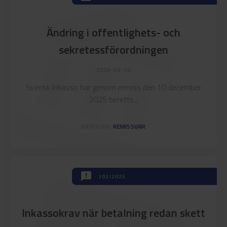
account_balance
Ändring i offentlighets- och
sekretessförordningen
2026-03-10
Svensk Inkasso har genom remiss den 10 december
2025 beretts...
KATEGORI:
REMISSVAR
announcement
702/2025
Inkassokrav när betalning redan skett