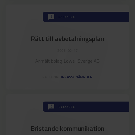
announcement
announcement
655/2024
Rätt till avbetalningsplan
2026-02-17
Anmält bolag: Lowell Sverige AB
KATEGORI:
INKASSONÄMNDEN
announcement
644/2024
Bristande kommunikation