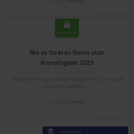
KATEGORI:
NYHETER
markunread_mailbox
markunread_mailbox
2026-03-24
Nio av tio krav löstes utan
Kronofogden 2025
Skulderna hos inkassobolagen uppgick till 143,3 miljarder
kronor vid utgången...
KATEGORI:
NYHETER
account_balance
FI2025/01892