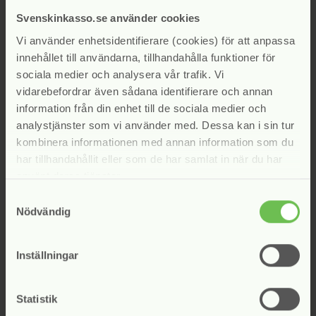
announcement
announcement
698/2025
Svenskinkasso.se använder cookies
Vi använder enhetsidentifierare (cookies) för att anpassa
innehållet till användarna, tillhandahålla funktioner för
Vägran att upprätta avbetalningsplan
sociala medier och analysera vår trafik. Vi
vidarebefordrar även sådana identifierare och annan
2026-02-17
information från din enhet till de sociala medier och
Anmält bolag: Lowell Sverige AB
analystjänster som vi använder med. Dessa kan i sin tur
kombinera informationen med annan information som du
KATEGORI:
INKASSONÄMNDEN
har tillhandahållit eller som de har samlat in när du har
använt deras tjänster.
Samtyckesval
Nödvändig
announcement
673/2025
Inställningar
Bristande utredning av invändning
m.m.
Statistik