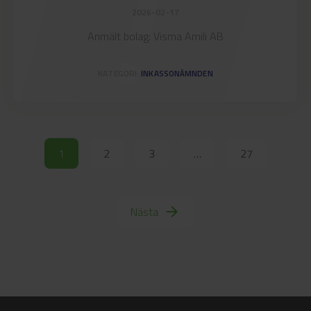
announcement
2026-02-17
Anmält bolag: Visma Amili AB
KATEGORI:
INKASSONÄMNDEN
1
2
3
…
27
Nästa
arrow_forward