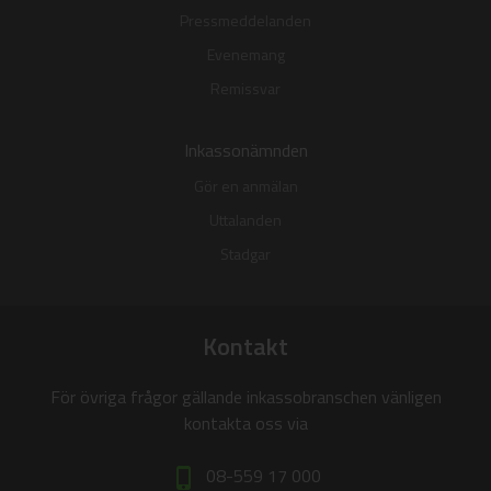
Pressmeddelanden
Evenemang
Remissvar
Inkassonämnden
Gör en anmälan
Uttalanden
Stadgar
Kontakt
För övriga frågor gällande inkassobranschen vänligen
kontakta oss via
08-559 17 000
phone_iphone