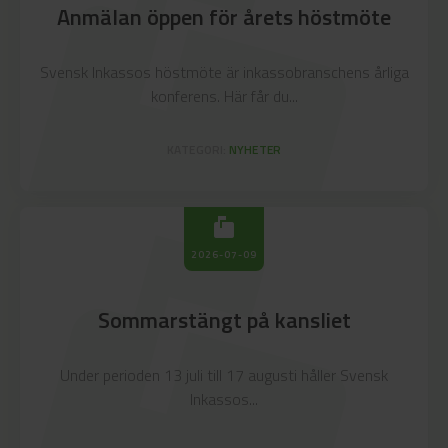
markunread_mailbox
Anmälan öppen för årets höstmöte
Svensk Inkassos höstmöte är inkassobranschens årliga
konferens. Här får du...
KATEGORI:
NYHETER
markunread_mailbox
markunread_mailbox
2026-07-09
Sommarstängt på kansliet
Under perioden 13 juli till 17 augusti håller Svensk
Inkassos...