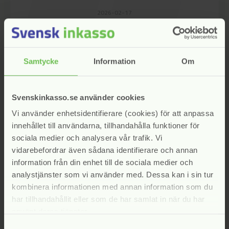
announcement
2026-02-17
Anmält bolag: Lowell Sverige AB
Samtycke
Information
Om
announcement
announcement
644/2024
Svenskinkasso.se använder cookies
Vi använder enhetsidentifierare (cookies) för att anpassa
Bristande kommunikation
innehållet till användarna, tillhandahålla funktioner för
sociala medier och analysera vår trafik. Vi
2026-02-17
vidarebefordrar även sådana identifierare och annan
Anmält bolag: Visma Amili AB
information från din enhet till de sociala medier och
analystjänster som vi använder med. Dessa kan i sin tur
kombinera informationen med annan information som du
har tillhandahållit eller som de har samlat in när du har
announcement
554/2024
använt deras tjänster.
Samtyckesval