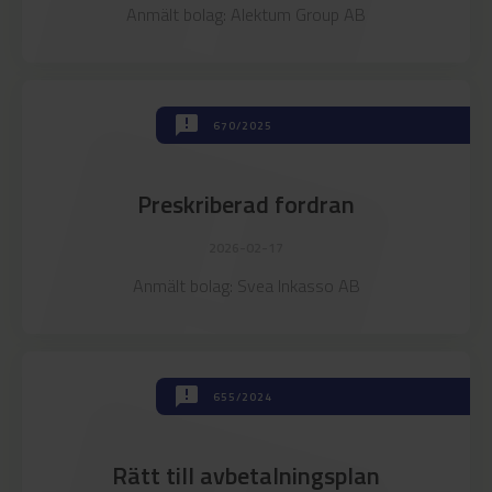
announcement
Anmält bolag: Alektum Group AB
announcement
announcement
670/2025
Preskriberad fordran
2026-02-17
Anmält bolag: Svea Inkasso AB
announcement
655/2024
Rätt till avbetalningsplan