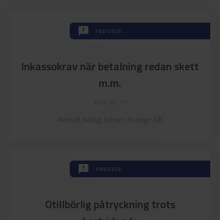
announcement
announcement
702/2025
Inkassokrav när betalning redan skett
m.m.
2026-02-17
Anmält bolag: Intrum Sverige AB
announcement
700/2025
Otillbörlig påtryckning trots