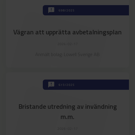
announcement
announcement
698/2025
Vägran att upprätta avbetalningsplan
2026-02-17
Anmält bolag: Lowell Sverige AB
announcement
673/2025
Bristande utredning av invändning
m.m.
2026-02-17