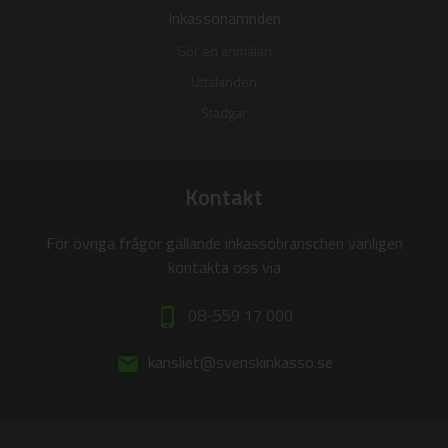
Inkassonämnden
Gör en anmälan
Uttalanden
Stadgar
Kontakt
För övriga frågor gällande inkassobranschen vänligen
kontakta oss via
08-559 17 000
phone_iphone
kansliet@svenskinkasso.se
email