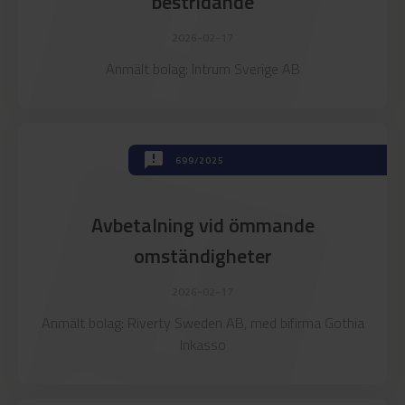
announcement
bestridande
2026-02-17
Anmält bolag: Intrum Sverige AB
announcement
announcement
699/2025
Avbetalning vid ömmande
omständigheter
2026-02-17
Anmält bolag: Riverty Sweden AB, med bifirma Gothia
Inkasso