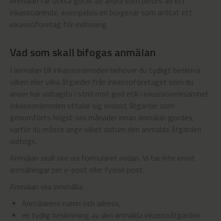
Anmälan får också göras av andra som berörs av ett
inkassoärende, exempelvis en borgenär som anlitat ett
inkassoföretag för indrivning.
Vad som skall bifogas anmälan
I anmälan till inkassonämnden behöver du tydligt beskriva
vilken eller vilka åtgärder från inkassoföretaget som du
anser har vidtagits i strid mot god etik i inkassoverksamhet.
Inkassonämnden uttalar sig endast åtgärder som
genomförts högst sex månader innan anmälan gjordes,
varför du måste ange vilket datum den anmälda åtgärden
vidtogs.
Anmälan skall ske via formuläret nedan. Vi tar inte emot
anmälningar per e-post eller fysisk post.
Anmälan ska innehålla:
Anmälarens namn och adress,
en tydlig beskrivning av den anmälda inkassoåtgärden