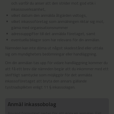
och
varför
du anser att den strider mot god etik i
inkassoverksamhet,
vilket datum den anmälda åtgärden vidtogs,
vilket inkassoföretag som anmälningen riktar sig mot,
gärna med organisationsnummer
adressuppgifter till det anmälda företaget, samt
eventuella bilagor som har relevans för din anmälan.
Nämnden kan inte döma ut något skadestånd eller uttala
sig om myndigheters bedömningar eller handläggning.
Om din anmälan tas upp för vidare handläggning kommer du
att få ett brev där nämnden begär att du inkommer med ett
skriftligt samtycke som möjliggör för det anmälda
inkassoföretaget att bryta den annars gällande
tystnadsplikten enligt 11 § inkassolagen.
Anmäl inkassobolag
Använd formuläret nedan för att göra en anmälan. Fält