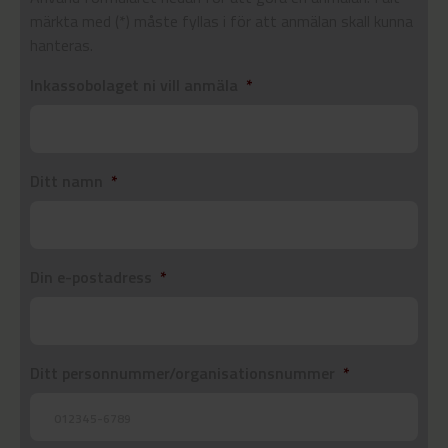
märkta med (*) måste fyllas i för att anmälan skall kunna
hanteras.
Inkassobolaget ni vill anmäla
*
Ditt namn
*
Din e-postadress
*
Ditt personnummer/organisationsnummer
*