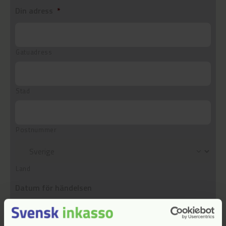
Din adress
*
Gatuadress
Stad
Postnummer
Land
Datum för händelsen
År
Månad
Dag