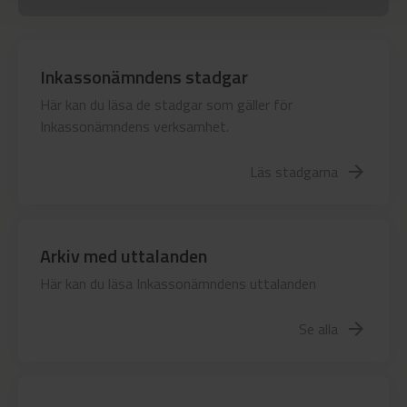
Inkassonämndens stadgar
Här kan du läsa de stadgar som gäller för
Inkassonämndens verksamhet.
Läs stadgarna
arrow_forward
Arkiv med uttalanden
Här kan du läsa Inkassonämndens uttalanden
Se alla
arrow_forward