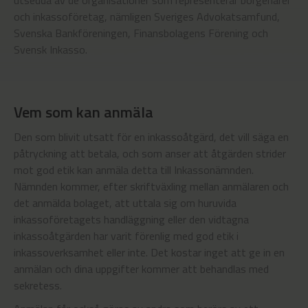
utsedda av de organisationer som representerar borgenärer
och inkassoföretag, nämligen Sveriges Advokatsamfund,
Svenska Bankföreningen, Finansbolagens Förening och
Svensk Inkasso.
Vem som kan anmäla
Den som blivit utsatt för en inkassoåtgärd, det vill säga en
påtryckning att betala, och som anser att åtgärden strider
mot god etik kan anmäla detta till Inkassonämnden.
Nämnden kommer, efter skriftväxling mellan anmälaren och
det anmälda bolaget, att uttala sig om huruvida
inkassoföretagets handläggning eller den vidtagna
inkassoåtgärden har varit förenlig med god etik i
inkassoverksamhet eller inte. Det kostar inget att ge in en
anmälan och dina uppgifter kommer att behandlas med
sekretess.