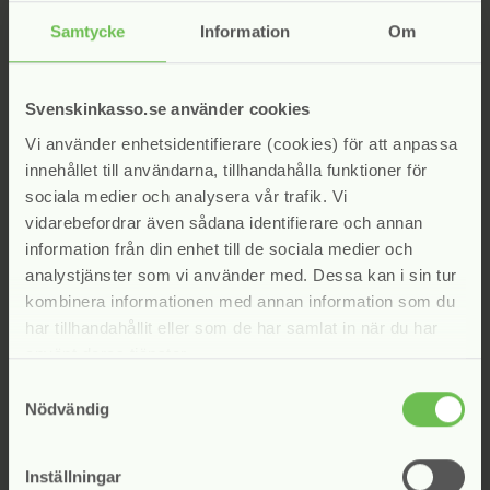
Kontaktperson (om ni är en juridisk person)
Samtycke
Information
Om
Svenskinkasso.se använder cookies
Eventuellt ärendenummer hos inkassobolaget
Vi använder enhetsidentifierare (cookies) för att anpassa
innehållet till användarna, tillhandahålla funktioner för
sociala medier och analysera vår trafik. Vi
vidarebefordrar även sådana identifierare och annan
Beskriv händelsen
*
information från din enhet till de sociala medier och
analystjänster som vi använder med. Dessa kan i sin tur
kombinera informationen med annan information som du
har tillhandahållit eller som de har samlat in när du har
använt deras tjänster.
Samtyckesval
Nödvändig
Lägg till bilaga
Inställningar