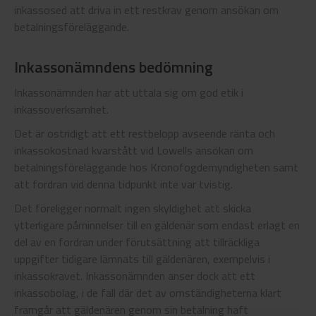
inkassosed att driva in ett restkrav genom ansökan om
betalningsföreläggande.
Inkassonämndens bedömning
Inkassonämnden har att uttala sig om god etik i
inkassoverksamhet.
Det är ostridigt att ett restbelopp avseende ränta och
inkassokostnad kvarstått vid Lowells ansökan om
betalningsföreläggande hos Kronofogdemyndigheten samt
att fordran vid denna tidpunkt inte var tvistig.
Det föreligger normalt ingen skyldighet att skicka
ytterligare påminnelser till en gäldenär som endast erlagt en
del av en fordran under förutsättning att tillräckliga
uppgifter tidigare lämnats till gäldenären, exempelvis i
inkassokravet. Inkassonämnden anser dock att ett
inkassobolag, i de fall där det av omständigheterna klart
framgår att gäldenären genom sin betalning haft