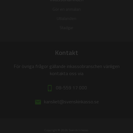
Gör en anmälan
Uttalanden
Stadgar
Kontakt
För övriga frågor gällande inkassobranschen vänligen
kontakta oss via
08-559 17 000
phone_iphone
kansliet@svenskinkasso.se
email
Copyright © 2026 Svensk Inkasso