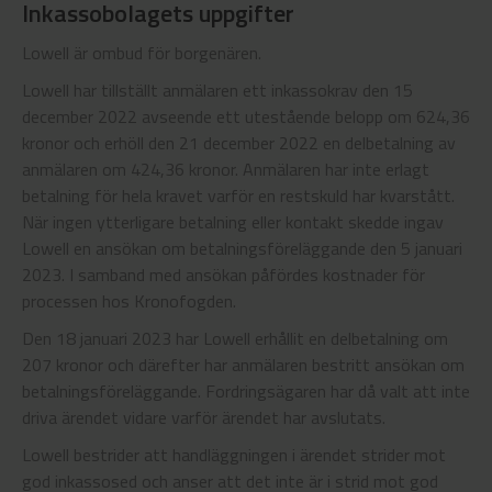
Inkassobolagets uppgifter
Lowell är ombud för borgenären.
Lowell har tillställt anmälaren ett inkassokrav den 15
december 2022 avseende ett utestående belopp om 624,36
kronor och erhöll den 21 december 2022 en delbetalning av
anmälaren om 424,36 kronor. Anmälaren har inte erlagt
betalning för hela kravet varför en restskuld har kvarstått.
När ingen ytterligare betalning eller kontakt skedde ingav
Lowell en ansökan om betalningsföreläggande den 5 januari
2023. I samband med ansökan påfördes kostnader för
processen hos Kronofogden.
Den 18 januari 2023 har Lowell erhållit en delbetalning om
207 kronor och därefter har anmälaren bestritt ansökan om
betalningsföreläggande. Fordringsägaren har då valt att inte
driva ärendet vidare varför ärendet har avslutats.
Lowell bestrider att handläggningen i ärendet strider mot
god inkassosed och anser att det inte är i strid mot god