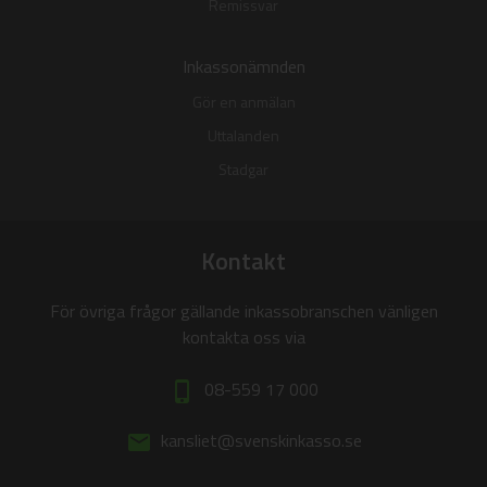
Remissvar
Inkassonämnden
Gör en anmälan
Uttalanden
Stadgar
Kontakt
För övriga frågor gällande inkassobranschen vänligen
kontakta oss via
08-559 17 000
phone_iphone
kansliet@svenskinkasso.se
email