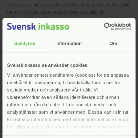
Tidsfristen i inkassokravet är mot denna bakgrund tillräcklig
för att uppfylla inkassolagens krav på skälig tid.
Inkassonämnden anser att Sveas handläggning av ärendet
har varit förenlig med god etik i inkassoverksamhet.
Med detta uttalande avslutar nämnden handläggningen av
Samtycke
Information
Om
ärendet.
I uttalandet har deltagit: Sven Johannisson, Emma Berglund
Uväng, Per Holmgren och Charlotte Strandberg
Svenskinkasso.se använder cookies
Vi använder enhetsidentifierare (cookies) för att anpassa
innehållet till användarna, tillhandahålla funktioner för
Kategori:
Inkassokrav
,
Inkassonämnden
sociala medier och analysera vår trafik. Vi
vidarebefordrar även sådana identifierare och annan
information från din enhet till de sociala medier och
analystjänster som vi använder med. Dessa kan i sin tur
kombinera informationen med annan information som du
har tillhandahållit eller som de har samlat in när du har
använt deras tjänster.