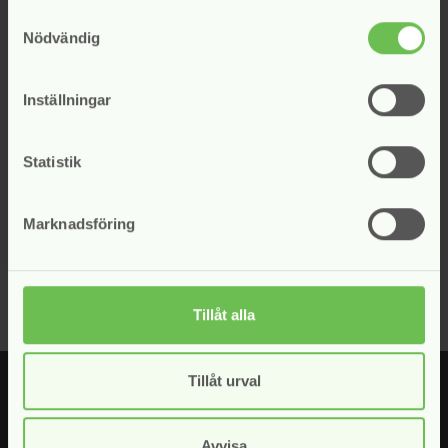
Samtyckesval
Nödvändig
Bli medlem i Svensk Inkasso
Inställningar
Alla svenska företag som bedriver
inkassoverksamhet enligt inkassolagen kan bli
medlemmar i Svensk Inkasso.
Statistik
Ansök om medlemskap
Marknadsföring
Tillåt alla
Tillåt urval
Avvisa