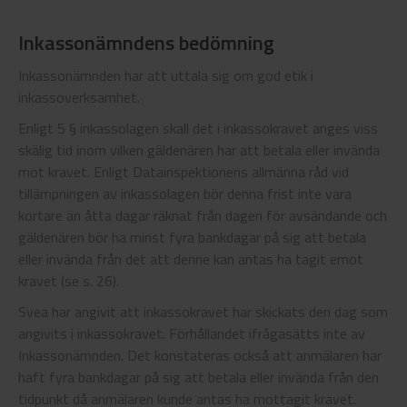
Inkassonämndens bedömning
Inkassonämnden har att uttala sig om god etik i
inkassoverksamhet.
Enligt 5 § inkassolagen skall det i inkassokravet anges viss
skälig tid inom vilken gäldenären har att betala eller invända
mot kravet. Enligt Datainspektionens allmänna råd vid
tillämpningen av inkassolagen bör denna frist inte vara
kortare än åtta dagar räknat från dagen för avsändande och
gäldenären bör ha minst fyra bankdagar på sig att betala
eller invända från det att denne kan antas ha tagit emot
kravet (se s. 26).
Svea har angivit att inkassokravet har skickats den dag som
angivits i inkassokravet. Förhållandet ifrågasätts inte av
Inkassonämnden. Det konstateras också att anmälaren har
haft fyra bankdagar på sig att betala eller invända från den
tidpunkt då anmälaren kunde antas ha mottagit kravet.