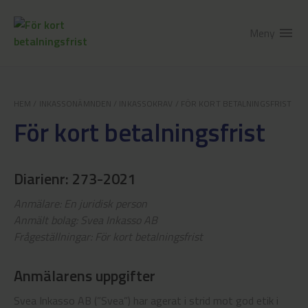
Meny
menu
HEM
/
INKASSONÄMNDEN
/
INKASSOKRAV
/
FÖR KORT BETALNINGSFRIST
För kort betalningsfrist
Diarienr: 273-2021
Anmälare: En juridisk person
Anmält bolag: Svea Inkasso AB
Frågeställningar: För kort betalningsfrist
Anmälarens uppgifter
Svea Inkasso AB (”Svea”) har agerat i strid mot god etik i