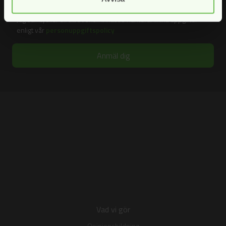
Fyll i din e-postadress för att prenumerera på våra nyhetsbrev.
Jag samtycker till att Svensk Inkasso hanterar mina uppgifter
enligt vår
personuppgiftspolicy
Vad vi gör
Opinionsbildning