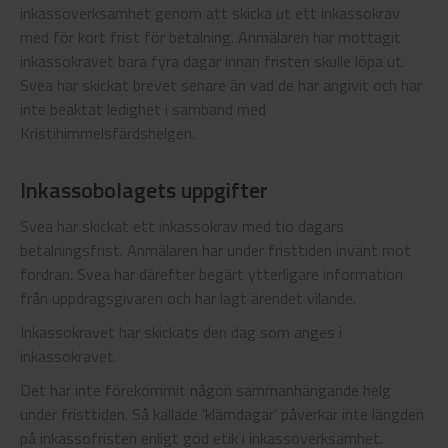
inkassoverksamhet genom att skicka ut ett inkassokrav
med för kort frist för betalning. Anmälaren har mottagit
inkassokravet bara fyra dagar innan fristen skulle löpa ut.
Svea har skickat brevet senare än vad de har angivit och har
inte beaktat ledighet i samband med
Kristihimmelsfärdshelgen.
Inkassobolagets uppgifter
Svea har skickat ett inkassokrav med tio dagars
betalningsfrist. Anmälaren har under fristtiden invänt mot
fordran. Svea har därefter begärt ytterligare information
från uppdragsgivaren och har lagt ärendet vilande.
Inkassokravet har skickats den dag som anges i
inkassokravet.
Det har inte förekommit någon sammanhängande helg
under fristtiden. Så kallade ’klämdagar’ påverkar inte längden
på inkassofristen enligt god etik i inkassoverksamhet.