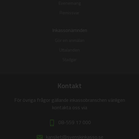
Evenemang
Remissvar
Inkassonämnden
Gör en anmälan
Uttalanden
Stadgar
Kontakt
För övriga frågor gällande inkassobranschen vänligen
kontakta oss via
08-559 17 000
phone_iphone
kansliet@svenskinkasso.se
email