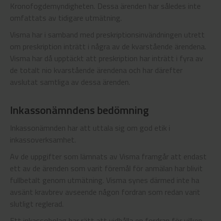
Kronofogdemyndigheten. Dessa ärenden har således inte
omfattats av tidigare utmätning.
Visma har i samband med preskriptionsinvändningen utrett
om preskription inträtt i några av de kvarstående ärendena.
Visma har då upptäckt att preskription har inträtt i fyra av
de totalt nio kvarstående ärendena och har därefter
avslutat samtliga av dessa ärenden.
Inkassonämndens bedömning
Inkassonämnden har att uttala sig om god etik i
inkassoverksamhet.
Av de uppgifter som lämnats av Visma framgår att endast
ett av de ärenden som varit föremål för anmälan har blivit
fullbetalt genom utmätning. Visma synes därmed inte ha
avsänt kravbrev avseende någon fordran som redan varit
slutligt reglerad.
Ett inkassobolag har rätt att vidhålla en fordran för vilken