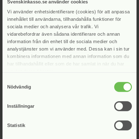
Svenskinkasso.se använder cookies
Strandberg, Emma Berglund Uväng, Per Holmgren och Pierre
Vi använder enhetsidentifierare (cookies) för att anpassa
Gyllner
innehållet till användarna, tillhandahålla funktioner för
sociala medier och analysera vår trafik. Vi
Kategori:
Inkassonämnden
vidarebefordrar även sådana identifierare och annan
information från din enhet till de sociala medier och
analystjänster som vi använder med. Dessa kan i sin tur
kombinera informationen med annan information som du
har tillhandahållit eller som de har samlat in när du har
använt deras tjänster.
Samtyckesval
Nödvändig
Inställningar
Bli medlem i Svensk Inkasso
Alla svenska företag som bedriver
Statistik
inkassoverksamhet enligt inkassolagen kan bli
medlemmar i Svensk Inkasso.