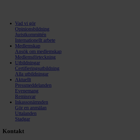
Vad vi gör
Opinionsbildning
Juristkommittén
Internationellt arbete
Medlemskap
Ansök om medlemskap
Medlemsförteckning
Utbildningar
Certifieringsutbildning
Alla utbildningar
Aktuellt
Pressmeddelanden
Evenemang
Remissvar
Inkassonämnden
Gör en anmälan
Uttalanden
Stadgar
Kontakt