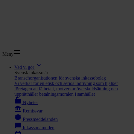
menu
Meny
expand_more
Vad vi gör
Svensk inkasso är
Branschorganisationen för svenska inkassobolag
Vi verkar för en etisk och seriös indrivning som hjälper
företagen att få betalt, motverkar överskuldsättning och
upprätthåller betalningsmoralen i samhället
markunread_mailbox
Nyheter
account_balance
Remissvar
new_releases
Pressmeddelanden
announcement
Inkassonämnden