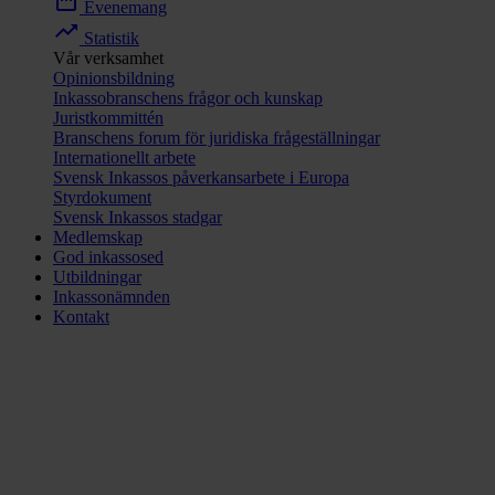
date_range
Evenemang
trending_up
Statistik
Vår verksamhet
Opinionsbildning
Inkassobranschens frågor och kunskap
Juristkommittén
Branschens forum för juridiska frågeställningar
Internationellt arbete
Svensk Inkassos påverkansarbete i Europa
Styrdokument
Svensk Inkassos stadgar
Medlemskap
God inkassosed
Utbildningar
Inkassonämnden
Kontakt