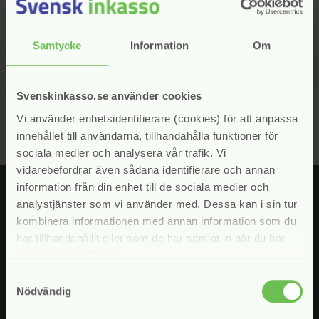
Kontakta vår ordförande, Fredrik Engström, vid
frågor
Samtycke
Information
Om
Gå till kontakter
arrow_forward
Svenskinkasso.se använder cookies
Vi använder enhetsidentifierare (cookies) för att anpassa
innehållet till användarna, tillhandahålla funktioner för
sociala medier och analysera vår trafik. Vi
vidarebefordrar även sådana identifierare och annan
information från din enhet till de sociala medier och
analystjänster som vi använder med. Dessa kan i sin tur
kombinera informationen med annan information som du
har tillhandahållit eller som de har samlat in när du har
Fyll i din e-postadress för att prenumerera på våra nyhetsbrev.
använt deras tjänster.
Jag samtycker till att Svensk Inkasso hanterar mina uppgifter
enligt vår
personuppgiftspolicy
Samtyckesval
Nödvändig