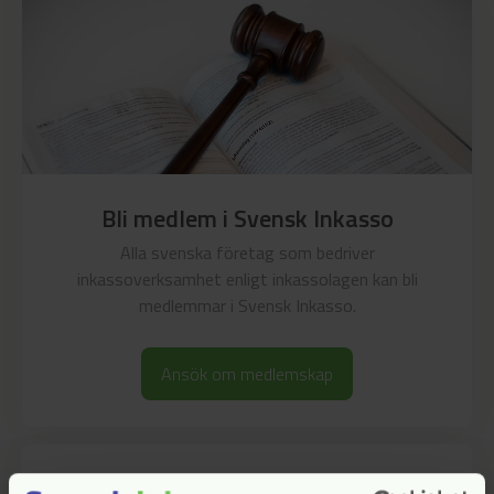
Bli medlem i Svensk Inkasso
Alla svenska företag som bedriver
inkassoverksamhet enligt inkassolagen kan bli
medlemmar i Svensk Inkasso.
Ansök om medlemskap
Presskontakt