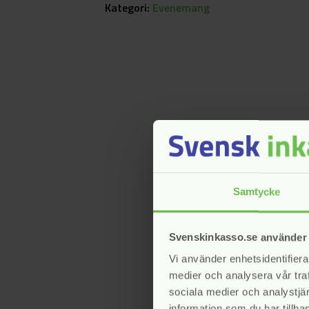
Kategori:
Evenemang
Samtycke
Svenskinkasso.se använder
Vi använder enhetsidentifierar
medier och analysera vår traf
sociala medier och analystj
information som du har tillhan