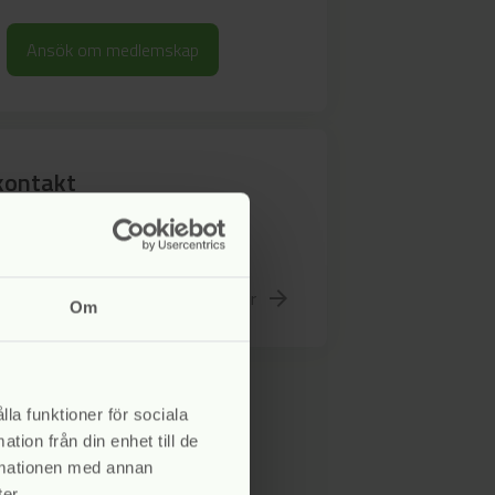
Ansök om medlemskap
kontakt
 vår ordförande, Fredrik
, vid frågor
Gå till kontakter
arrow_forward
Om
lla funktioner för sociala
tion från din enhet till de
rmationen med annan
er.