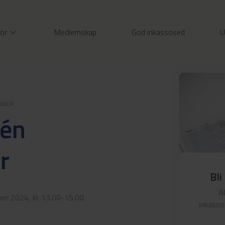
gör
expand_more
Medlemskap
God inkassosed
U
ÄDER
tén
r
Bli
A
r 2024, kl: 13.00-15.00.
inkasso