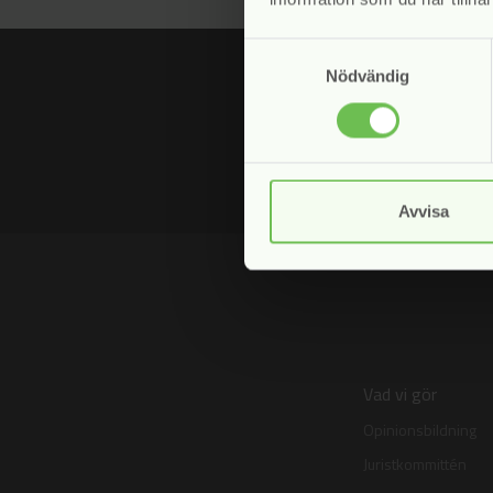
Samtyckesval
Nödvändig
Fyll i din e-postadress för att prenu
Jag samtycker till att Svensk Inka
Avvisa
Vad vi gör
Opinionsbildning
Juristkommittén