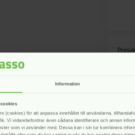
Press
Kontakta
Engström
Information
 cookies
e (cookies) för att anpassa innehållet till användarna, tillhandahå
ik. Vi vidarebefordrar även sådana identifierare och annan informa
änster som vi använder med. Dessa kan i sin tur kombinera info
dahållit eller som de har samlat in när du har använt deras tjänst