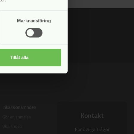
Marknadsföring
Tillåt alla
Inkassonämnden
Kontakt
Gör en anmälan
Uttalanden
För övriga frågor