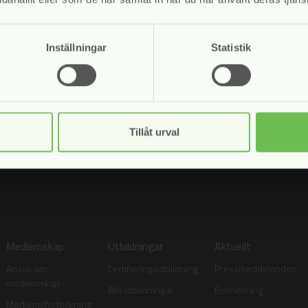
Inställningar
Statistik
merera på våra nyhetsbrev.
sso hanterar mina uppgifter enligt vår
personuppgiftspolicy
Tillåt urval
Medlemskap
Utbildningar
Aktuellt
Ansök om
Certifieringsutbildning
Pressmeddelanden
medlemskap
Alla utbildningar
Evenemang
Medlemsförteckning