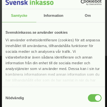
Kontakta vår ordförande, Fredrik Engström, vid
frågor
Samtycke
Information
Om
Gå till kontakter
arrow_forward
Svenskinkasso.se använder cookies
Vi använder enhetsidentifierare (cookies) för att anpassa
innehållet till användarna, tillhandahålla funktioner för
sociala medier och analysera vår trafik. Vi
vidarebefordrar även sådana identifierare och annan
information från din enhet till de sociala medier och
analystjänster som vi använder med. Dessa kan i sin tur
kombinera informationen med annan information som du
har tillhandahållit eller som de har samlat in när du har
Fyll i din e-postadress för att prenumerera på våra nyhetsbrev.
använt deras tjänster.
Jag samtycker till att Svensk Inkasso hanterar mina uppgifter
enligt vår
personuppgiftspolicy
Samtyckesval
Nödvändig