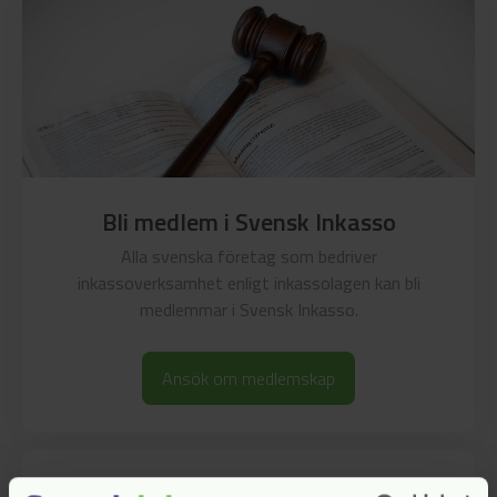
Bli medlem i Svensk Inkasso
Alla svenska företag som bedriver
inkassoverksamhet enligt inkassolagen kan bli
medlemmar i Svensk Inkasso.
Ansök om medlemskap
Presskontakt