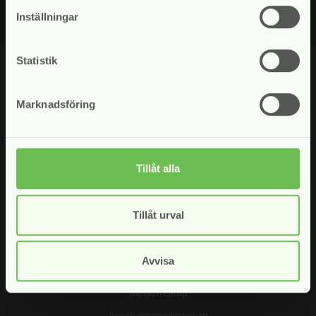
Inställningar
Statistik
Marknadsföring
Tillåt alla
Vad vi gör
Opinionsbildning
Tillåt urval
Juristkommittén
Internationellt arbete
Avvisa
Medlemskap
Ansök om medlemskap