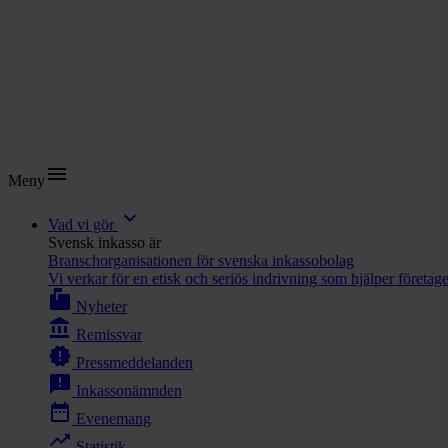
menu
Meny
expand_more
Vad vi gör
Svensk inkasso är
Branschorganisationen för svenska inkassobolag
Vi verkar för en etisk och seriös indrivning som hjälper företag
markunread_mailbox
Nyheter
account_balance
Remissvar
new_releases
Pressmeddelanden
announcement
Inkassonämnden
date_range
Evenemang
trending_up
Statistik