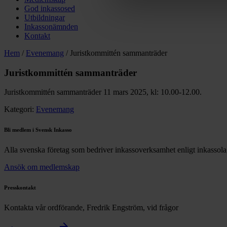
God inkassosed
Utbildningar
Inkassonämnden
Kontakt
Hem
/
Evenemang
/
Juristkommittén sammanträder
Juristkommittén sammanträder
Juristkommittén sammanträder 11 mars 2025, kl: 10.00-12.00.
Kategori:
Evenemang
Bli medlem i Svensk Inkasso
Alla svenska företag som bedriver inkassoverksamhet enligt inkassol
Ansök om medlemskap
Presskontakt
Kontakta vår ordförande, Fredrik Engström, vid frågor
arrow_forward