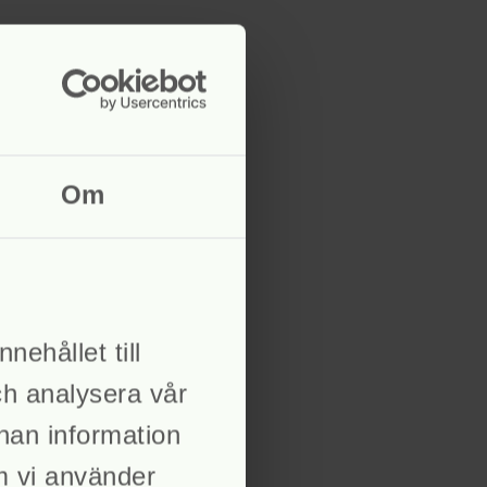
Om
nehållet till
ch analysera vår
nnan information
om vi använder