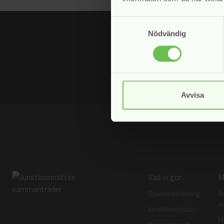
Samtyckesval
Nödvändig
Fyll i din e-postadress för att prenu
Jag samtycker till att Svensk Inka
Avvisa
Vad vi gör
M
Opinionsbildning
A
m
Juristkommittén
M