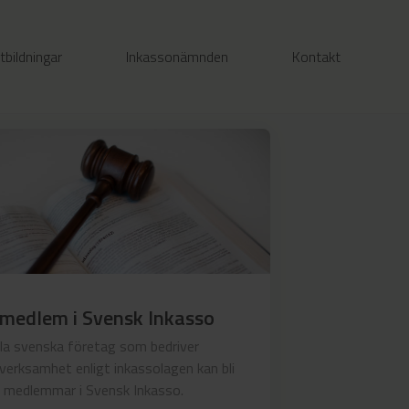
tbildningar
Inkassonämnden
Kontakt
 medlem i Svensk Inkasso
lla svenska företag som bedriver
verksamhet enligt inkassolagen kan bli
medlemmar i Svensk Inkasso.