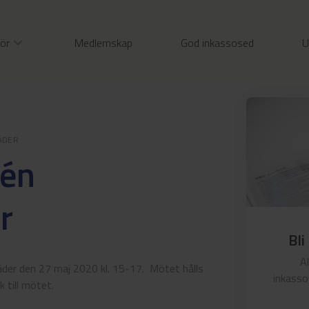
gör
expand_more
Medlemskap
God inkassosed
U
ÄDER
tén
r
Bli
A
er den 27 maj 2020 kl. 15-17. Mötet hålls
inkasso
k till mötet.