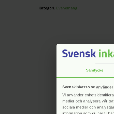
Kategori:
Evenemang
Samtycke
Svenskinkasso.se använder
Vi använder enhetsidentifierar
medier och analysera vår traf
sociala medier och analystj
information som du har tillhan