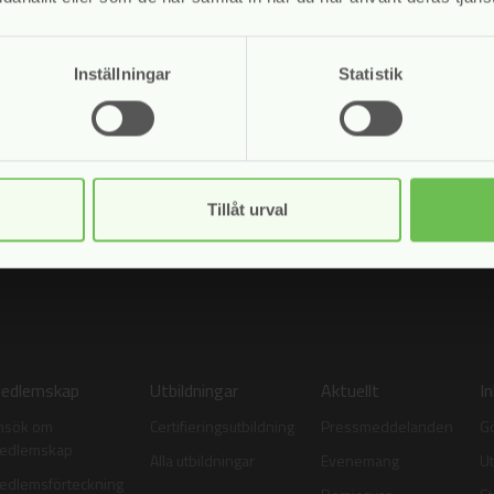
Inställningar
Statistik
merera på våra nyhetsbrev.
sso hanterar mina uppgifter enligt vår
personuppgiftspolicy
Tillåt urval
edlemskap
Utbildningar
Aktuellt
I
nsök om
Certifieringsutbildning
Pressmeddelanden
G
edlemskap
Alla utbildningar
Evenemang
Ut
edlemsförteckning