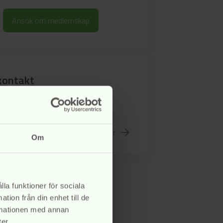
Ansök om medlemskap
kontakt
 vår ordförande, Fredrik
, vid frågor
Gå till kontakter
arrow_forward
Om
lla funktioner för sociala
tion från din enhet till de
rmationen med annan
er.