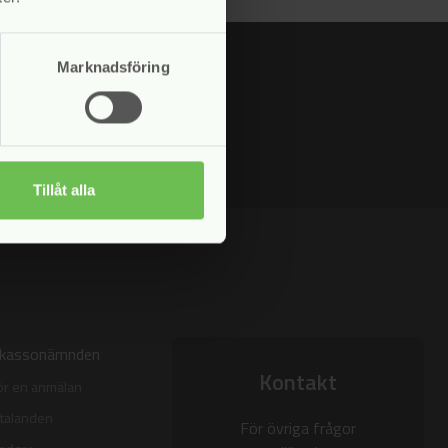
Marknadsföring
Tillåt alla
nkassonämnden
Kontakt
ör en anmälan
talanden
För övriga frågor