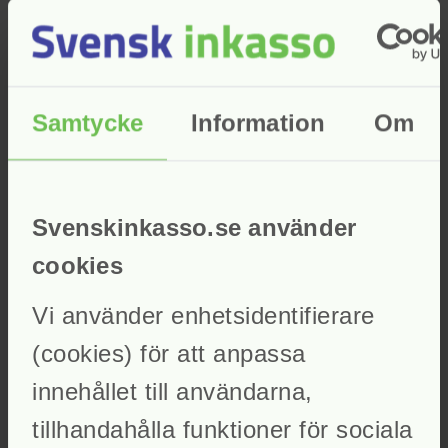
date_range
Evenemang
trending_up
Statistik
Vår verksamhet
Opinionsbildning
Inkassobranschens frågor och kunskap
Juristkommittén
Samtycke
Information
Om
Branschens forum för juridiska frågeställningar
Internationellt arbete
Svensk Inkassos påverkansarbete i Europa
Styrdokument
Svensk Inkassos stadgar
Medlemskap
Svenskinkasso.se använder
God inkassosed
Utbildningar
cookies
Inkassonämnden
Kontakt
Vi använder enhetsidentifierare
(cookies) för att anpassa
innehållet till användarna,
tillhandahålla funktioner för sociala