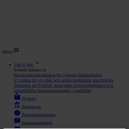
menu
Meny
expand_more
Vad vi gör
Svensk inkasso är
Branschorganisationen för svenska inkassobolag
Vi verkar för en etisk och seriös indrivning som hjälper
företagen att få betalt, motverkar överskuldsättning och
upprätthåller betalningsmoralen i samhället
markunread_mailbox
Nyheter
account_balance
Remissvar
new_releases
Pressmeddelanden
announcement
Inkassonämnden