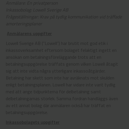
Anmälare: En privatperson
Inkassobolag: Lowell Sverige AB
Frågeställningar: Krav på tydlig kommunikation vid träffade
amorteringsplaner
Anmälarens uppgifter
Lowell Sverige AB (”Lowell”) har brutit mot god etik i
inkassoverksamhet eftersom bolaget felaktigt ingett en
ansökan om betalningsföreläggande trots att en
betalningsuppgörelse träffats genom vilken Lowell åtagit
sig att inte vidta några ytterligare inkassoåtgärder.
Betalning har skett som inte har avräknats mot skulden
enligt betalningsplanen. Lowell har vidare inte varit tydlig
med att ange tidpunkterna för delbetalning samt
delbetalningarnas storlek. Samma fordran handläggs även
av ett annat bolag där anmälaren också har träffat en
betalningsuppgörelse.
Inkassobolagets uppgifter