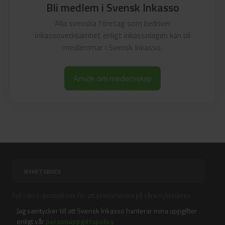
Bli medlem i Svensk Inkasso
Alla svenska företag som bedriver
inkassoverksamhet enligt inkassolagen kan bli
medlemmar i Svensk Inkasso.
Ansök om medlemskap
Fyll i din e-postadress för att prenumerera på våra nyhetsbrev.
Jag samtycker till att Svensk Inkasso hanterar mina uppgifter
enligt vår
personuppgiftspolicy