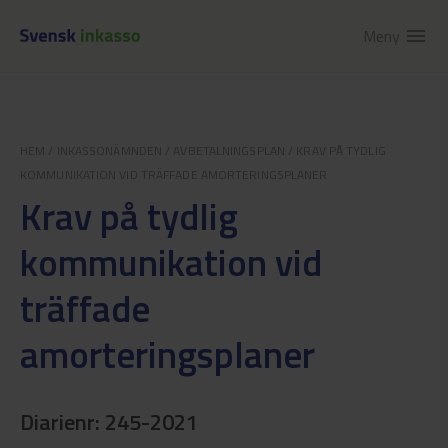
Meny
menu
HEM
/
INKASSONÄMNDEN
/
AVBETALNINGSPLAN
/
KRAV PÅ TYDLIG
KOMMUNIKATION VID TRÄFFADE AMORTERINGSPLANER
Krav på tydlig
kommunikation vid
träffade
amorteringsplaner
Diarienr: 245-2021