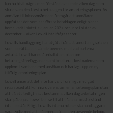
kan ha blivit något missförstånd avseende vilken dag som
skulle vara den första betaldagen för amorteringsplanen. Av
anmälan till inkassonämnden framgår att anmälaren
uppfattat det som att första betaldagen enligt planen
borde varit i slutet av januari 2021 och inte i slutet av
december – vilket Lowell inte ifrågasätter.
Lowells handläggning har utgått från att amorteringsplanen
som upprättades stämde överens med vad parterna
avtalat. Lowell har nu återkallat ansökan om
betalningsföreläggande samt krediterat kostnaderna som
uppkom i samband med ansökan och har lagt upp en ny
tillfällig amorteringsplan.
Lowell anser att det inte har varit förenligt med god
inkassosed att komma överens om en amorteringsplan utan
att på ett tydligt sätt bestämma vilken dag avbetalningen
skall påbörjas. Lowell bör se till att sådana missförstånd
inte uppstår. Enligt Lowells interna rutiner ska handläggaren
vara tydlig med att informera gäldenären avseende belopp,