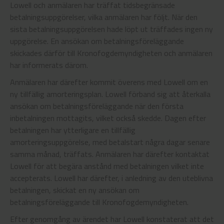
Lowell och anmälaren har träffat tidsbegränsade
betalningsuppgörelser, vilka anmälaren har följt. När den
sista betalningsuppgörelsen hade löpt ut träffades ingen ny
uppgörelse. En ansökan om betalningsföreläggande
skickades därför till Kronofogdemyndigheten och anmälaren
har informerats därom.
Anmälaren har därefter kommit överens med Lowell om en
ny tillfällig amorteringsplan. Lowell förband sig att återkalla
ansökan om betalningsföreläggande när den första
inbetalningen mottagits, vilket också skedde. Dagen efter
betalningen har ytterligare en tillfällig
amorteringsuppgörelse, med betalstart några dagar senare
samma månad, träffats. Anmälaren har därefter kontaktat
Lowell för att begära anstånd med betalningen vilket inte
accepterats. Lowell har därefter, i anledning av den uteblivna
betalningen, skickat en ny ansökan om
betalningsföreläggande till Kronofogdemyndigheten.
Efter genomgång av ärendet har Lowell konstaterat att det