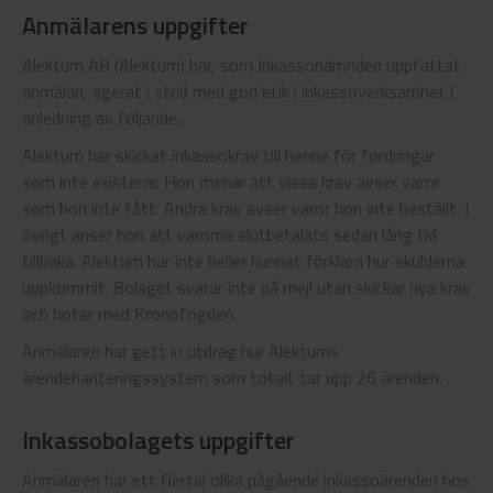
Anmälarens uppgifter
Alektum AB (Alektum) har, som Inkassonämnden uppfattat
anmälan, agerat i strid med god etik i inkassoverksamhet i
anledning av följande.
Alektum har skickat inkassokrav till henne för fordringar
som inte existerar. Hon menar att vissa krav avser varor
som hon inte fått. Andra krav avser varor hon inte beställt. I
övrigt anser hon att varorna slutbetalats sedan lång tid
tillbaka. Alektum har inte heller kunnat förklara hur skulderna
uppkommit. Bolaget svarar inte på mejl utan skickar nya krav
och hotar med Kronofogden.
Anmälaren har gett in utdrag hur Alektums
ärendehanteringssystem som totalt tar upp 26 ärenden.
Inkassobolagets uppgifter
Anmälaren har ett flertal olika pågående inkassoärenden hos