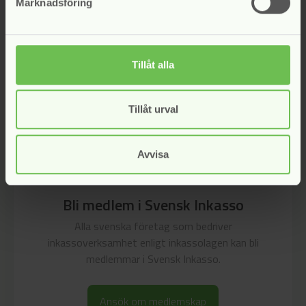
Marknadsföring
Kategori:
Inkassonämnden
Tillåt alla
Tillåt urval
Avvisa
Bli medlem i Svensk Inkasso
Alla svenska företag som bedriver
inkassoverksamhet enligt inkassolagen kan bli
medlemmar i Svensk Inkasso.
Ansök om medlemskap