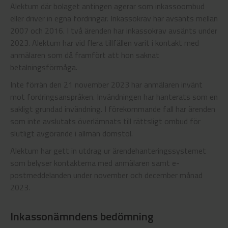
Alektum där bolaget antingen agerar som inkassoombud
eller driver in egna fordringar. Inkassokrav har avsänts mellan
2007 och 2016. I två ärenden har inkassokrav avsänts under
2023. Alektum har vid flera tillfällen varit i kontakt med
anmälaren som då framfört att hon saknat
betalningsförmåga.
Inte förrän den 21 november 2023 har anmälaren invänt
mot fordringsanspråken. Invändningen har hanterats som en
sakligt grundad invändning. I förekommande fall har ärenden
som inte avslutats överlämnats till rättsligt ombud för
slutligt avgörande i allmän domstol.
Alektum har gett in utdrag ur ärendehanteringssystemet
som belyser kontakterna med anmälaren samt e-
postmeddelanden under november och december månad
2023.
Inkassonämndens bedömning