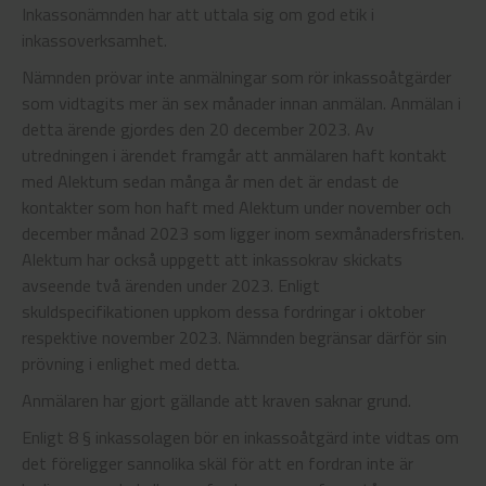
Inkassonämnden har att uttala sig om god etik i
inkassoverksamhet.
Nämnden prövar inte anmälningar som rör inkassoåtgärder
som vidtagits mer än sex månader innan anmälan. Anmälan i
detta ärende gjordes den 20 december 2023. Av
utredningen i ärendet framgår att anmälaren haft kontakt
med Alektum sedan många år men det är endast de
kontakter som hon haft med Alektum under november och
december månad 2023 som ligger inom sexmånadersfristen.
Alektum har också uppgett att inkassokrav skickats
avseende två ärenden under 2023. Enligt
skuldspecifikationen uppkom dessa fordringar i oktober
respektive november 2023. Nämnden begränsar därför sin
prövning i enlighet med detta.
Anmälaren har gjort gällande att kraven saknar grund.
Enligt 8 § inkassolagen bör en inkassoåtgärd inte vidtas om
det föreligger sannolika skäl för att en fordran inte är