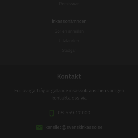
Remissvar
Inkassonämnden
Gör en anmälan
Uttalanden
Stadgar
Kontakt
För övriga frågor gällande inkassobranschen vänligen
kontakta oss via
08-559 17 000
phone_iphone
kansliet@svenskinkasso.se
email