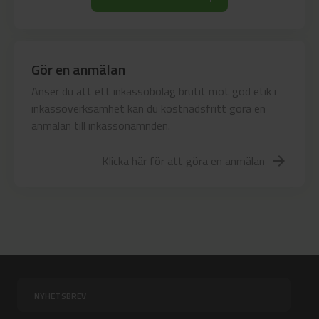
Gör en anmälan
Anser du att ett inkassobolag brutit mot god etik i
inkassoverksamhet kan du kostnadsfritt göra en
anmälan till inkassonämnden.
Klicka här för att göra en anmälan
arrow_forward