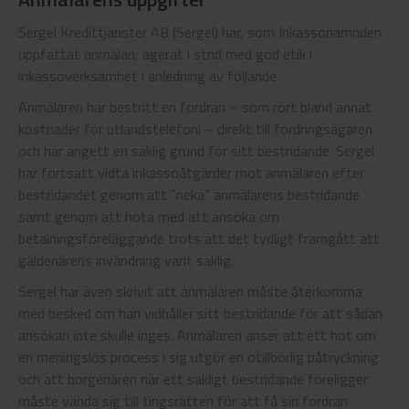
Sergel Kredittjänster AB (Sergel) har, som Inkassonämnden
uppfattat anmälan, agerat i strid med god etik i
inkassoverksamhet i anledning av följande.
Anmälaren har bestritt en fordran – som rört bland annat
kostnader för utlandstelefoni – direkt till fordringsägaren
och har angett en saklig grund för sitt bestridande. Sergel
har fortsatt vidta inkassoåtgärder mot anmälaren efter
bestridandet genom att ”neka” anmälarens bestridande
samt genom att hota med att ansöka om
betalningsföreläggande trots att det tydligt framgått att
gäldenärens invändning varit saklig.
Sergel har även skrivit att anmälaren måste återkomma
med besked om han vidhåller sitt bestridande för att sådan
ansökan inte skulle inges. Anmälaren anser att ett hot om
en meningslös process i sig utgör en otillbörlig påtryckning
och att borgenären när ett sakligt bestridande föreligger
måste vända sig till tingsrätten för att få sin fordran