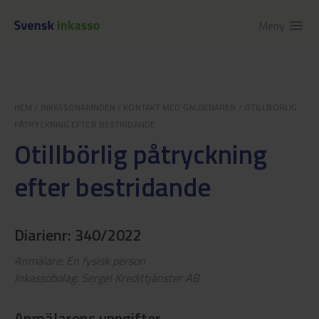
Meny
menu
HEM
/
INKASSONÄMNDEN
/
KONTAKT MED GÄLDENÄREN
/
OTILLBÖRLIG
PÅTRYCKNING EFTER BESTRIDANDE
Otillbörlig påtryckning
efter bestridande
Diarienr: 340/2022
Anmälare: En fysisk person
Inkassobolag: Sergel Kredittjänster AB
Anmälarens uppgifter