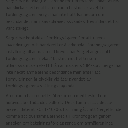
Sergel har handlagt ett ärende mot anmälaren. Inkassokrav
har skickats efter att anmälaren bestridit kravet till
fordringsägaren. Sergel har inte haft kännedom om
bestridandet när inkassokravet skickades. Bestridandet har
varit sakligt.
Sergel har kontaktat fordringsägaren för att utreda
invändningen och har därefter återkopplat fordringsägarens
inställning till anmälaren. I brevet har Sergel angett att
fordringsägaren ”nekat” bestridandet eftersom
utlandssamtalen skett från anmälarens SIM-kort. Sergel har
inte nekat anmälarens bestridande men anser att
formuleringen är olycklig vid återgivandet av
fordringsägarens ställningstagande.
Anmälaren har ombetts återkomma med besked om
huruvida bestridandet vidhölls. Det stämmer att det av
brevet, daterat 2021-10-06, har framgått att Sergel kunde
komma att överlämna ärendet till Kronofogden genom
ansökan om betalningsföreläggande om anmälaren inte