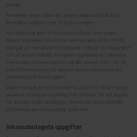
prövad.
Anmälaren anser vidare att Sergels inkassotillstånd bör
återkallas i enlighet med 15 § inkassolagen.
Anmälaren har gett in flera kopior på brev som Sergel
tillsänt anmälaren. Av ett brev som avsänts 2021-10-06
framgår att anmälarens bestridande ”nekats” av borgenären
och att kravet vidhålls. Anmälaren uppmanas att inkomma
med besked om bestridandet vidhålls senast 2021-10-18,
med information om att ärendet annars kan komma att
överlämnas till Kronofogden.
Vidare framgår av ett brev daterat 2022-05-16 att Sergel
avvaktar ytterligare utredning från sin kund, för att avgöra
hur ärendet skulle handläggas. Brevet har också innehållit
information om hur betalning skulle ske.
Inkassobolagets uppgifter