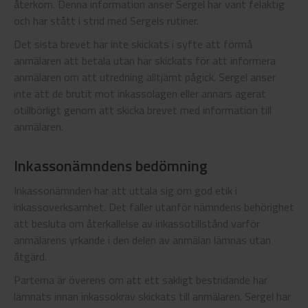
återkom. Denna information anser Sergel har varit felaktig
och har stått i strid med Sergels rutiner.
Det sista brevet har inte skickats i syfte att förmå
anmälaren att betala utan har skickats för att informera
anmälaren om att utredning alltjämt pågick. Sergel anser
inte att de brutit mot inkassolagen eller annars agerat
otillbörligt genom att skicka brevet med information till
anmälaren.
Inkassonämndens bedömning
Inkassonämnden har att uttala sig om god etik i
inkassoverksamhet. Det faller utanför nämndens behörighet
att besluta om återkallelse av inkassotillstånd varför
anmälarens yrkande i den delen av anmälan lämnas utan
åtgärd.
Parterna är överens om att ett sakligt bestridande har
lämnats innan inkassokrav skickats till anmälaren. Sergel har