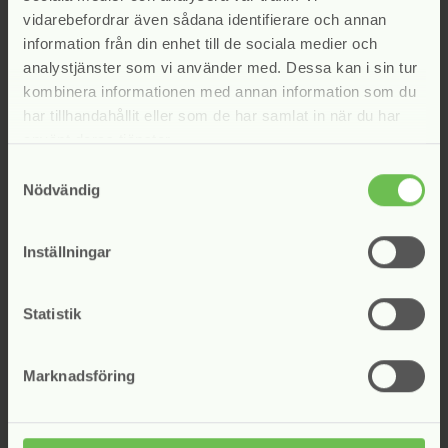
vidarebefordrar även sådana identifierare och annan
information från din enhet till de sociala medier och
analystjänster som vi använder med. Dessa kan i sin tur
kombinera informationen med annan information som du
har tillhandahållit eller som de har samlat in när du har
använt deras tjänster.
Samtyckesval
Bli medlem i Svensk Inkasso
Nödvändig
Alla svenska företag som bedriver
inkassoverksamhet enligt inkassolagen kan bli
Inställningar
medlemmar i Svensk Inkasso.
Statistik
Ansök om medlemskap
Marknadsföring
Gör en anmälan