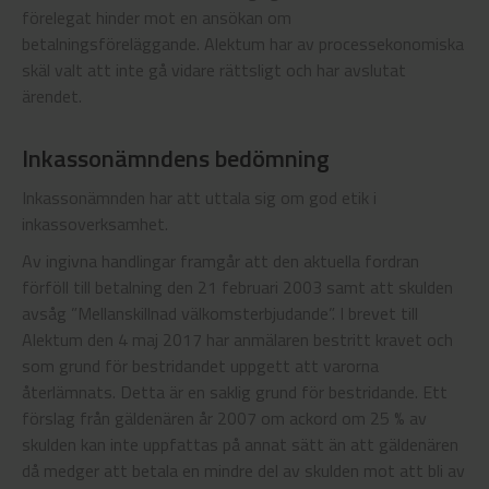
förelegat hinder mot en ansökan om
betalningsföreläggande. Alektum har av processekonomiska
skäl valt att inte gå vidare rättsligt och har avslutat
ärendet.
Inkassonämndens bedömning
Inkassonämnden har att uttala sig om god etik i
inkassoverksamhet.
Av ingivna handlingar framgår att den aktuella fordran
förföll till betalning den 21 februari 2003 samt att skulden
avsåg ”Mellanskillnad välkomsterbjudande”. I brevet till
Alektum den 4 maj 2017 har anmälaren bestritt kravet och
som grund för bestridandet uppgett att varorna
återlämnats. Detta är en saklig grund för bestridande. Ett
förslag från gäldenären år 2007 om ackord om 25 % av
skulden kan inte uppfattas på annat sätt än att gäldenären
då medger att betala en mindre del av skulden mot att bli av