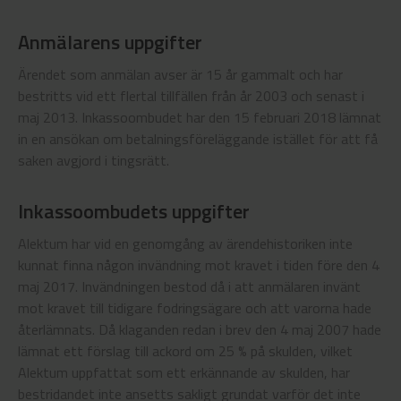
Anmälarens uppgifter
Ärendet som anmälan avser är 15 år gammalt och har
bestritts vid ett flertal tillfällen från år 2003 och senast i
maj 2013. Inkassoombudet har den 15 februari 2018 lämnat
in en ansökan om betalningsföreläggande istället för att få
saken avgjord i tingsrätt.
Inkassoombudets uppgifter
Alektum har vid en genomgång av ärendehistoriken inte
kunnat finna någon invändning mot kravet i tiden före den 4
maj 2017. Invändningen bestod då i att anmälaren invänt
mot kravet till tidigare fodringsägare och att varorna hade
återlämnats. Då klaganden redan i brev den 4 maj 2007 hade
lämnat ett förslag till ackord om 25 % på skulden, vilket
Alektum uppfattat som ett erkännande av skulden, har
bestridandet inte ansetts sakligt grundat varför det inte