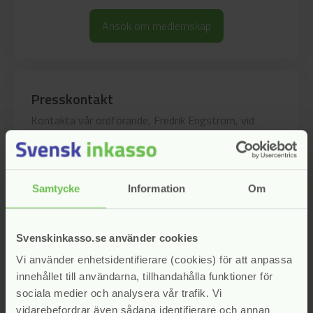
Ansök om medlemskap
Presskontakt
Kontakta vår ordförande, Fredrik Engström, vid
frågor
Gå till kontakter
arrow_forward
Samtycke
Information
Om
Nio av tio krav löstes utan Kronofogden
Svenskinkasso.se använder cookies
2025
Vi använder enhetsidentifierare (cookies) för att anpassa
innehållet till användarna, tillhandahålla funktioner för
Skulderna hos inkassobolagen uppgick till 143,3
sociala medier och analysera vår trafik. Vi
miljarder kronor vid utgången...
vidarebefordrar även sådana identifierare och annan