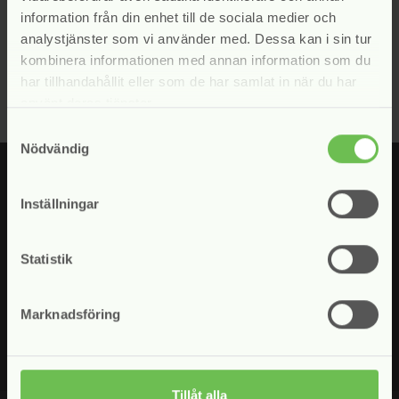
information från din enhet till de sociala medier och
Läs mer
arrow_forward
analystjänster som vi använder med. Dessa kan i sin tur
kombinera informationen med annan information som du
har tillhandahållit eller som de har samlat in när du har
använt deras tjänster.
Samtyckesval
Nödvändig
Inställningar
Fyll i din e-postadress för att prenumerera på våra nyhetsbrev.
Statistik
Jag samtycker till att Svensk Inkasso hanterar mina uppgifter
enligt vår
personuppgiftspolicy
Marknadsföring
Tillåt alla