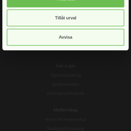
Tillåt urval
Avvisa
Vad vi gör
Opinionsbildning
Juristkommittén
Internationellt arbete
Medlemskap
Ansök om medlemskap
Medlemsförteckning