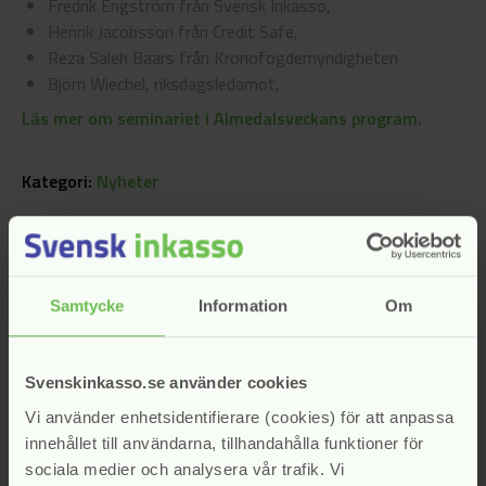
Fredrik Engström från Svensk Inkasso,
Henrik Jacobsson från Credit Safe,
Reza Saleh Baars från Kronofogdemyndigheten
Björn Wiechel, riksdagsledamot,
Läs mer om seminariet i Almedalsveckans program.
Kategori:
Nyheter
Samtycke
Information
Om
Svenskinkasso.se använder cookies
Vi använder enhetsidentifierare (cookies) för att anpassa
innehållet till användarna, tillhandahålla funktioner för
Bli medlem i Svensk Inkasso
sociala medier och analysera vår trafik. Vi