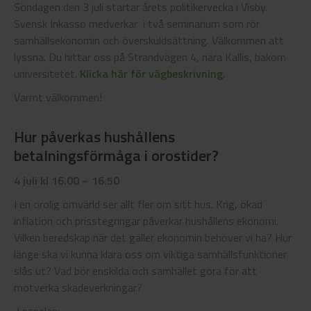
Söndagen den 3 juli startar årets politikervecka i Visby.
Svensk Inkasso medverkar i två seminarium som rör
samhällsekonomin och överskuldsättning. Välkommen att
lyssna. Du hittar oss på Strandvägen 4, nära Kallis, bakom
universitetet.
Klicka här för vägbeskrivning.
Varmt välkommen!
Hur påverkas hushållens
betalningsförmåga i orostider?
4 juli kl 16.00 – 16.50
I en orolig omvärld ser allt fler om sitt hus. Krig, ökad
inflation och prisstegringar påverkar hushållens ekonomi.
Vilken beredskap när det gäller ekonomin behöver vi ha? Hur
länge ska vi kunna klara oss om viktiga samhällsfunktioner
slås ut? Vad bör enskilda och samhället göra för att
motverka skadeverkningar?