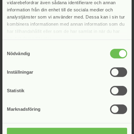
Alla svenska företag som bedriver
vidarebefordrar även sådana identifierare och annan
inkassoverksamhet enligt inkassolagen kan bli
information från din enhet till de sociala medier och
medlemmar i Svensk Inkasso.
analystjänster som vi använder med. Dessa kan i sin tur
kombinera informationen med annan information som du
har tillhandahållit eller som de har samlat in när du har
Ansök om medlemskap
använt deras tjänster.
Samtyckesval
Nödvändig
Presskontakt
Inställningar
Kontakta vår ordförande, Fredrik Engström, vid
frågor
Statistik
Gå till kontakter
arrow_forward
Marknadsföring
Ny styrelse för Svensk Inkasso