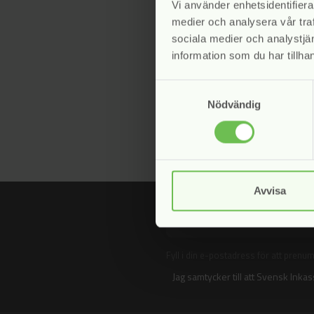
Vi använder enhetsidentifierar
medier och analysera vår traf
sociala medier och analystj
information som du har tillhan
Samtyckesval
Nödvändig
Avvisa
Fyll i din e-postadress för att prenu
Jag samtycker till att Svensk Inka