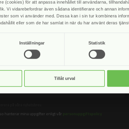
ett pågå
e (cookies) för att anpassa innehållet till användarna, tillhandahå
ik. Vi vidarebefordrar även sådana identifierare och annan informa
änster som vi använder med. Dessa kan i sin tur kombinera info
dahållit eller som de har samlat in när du har använt deras tjänst
Inställningar
Statistik
Tillåt urval
merera på våra nyhetsbrev.
sso hanterar mina uppgifter enligt vår
personuppgiftspolicy