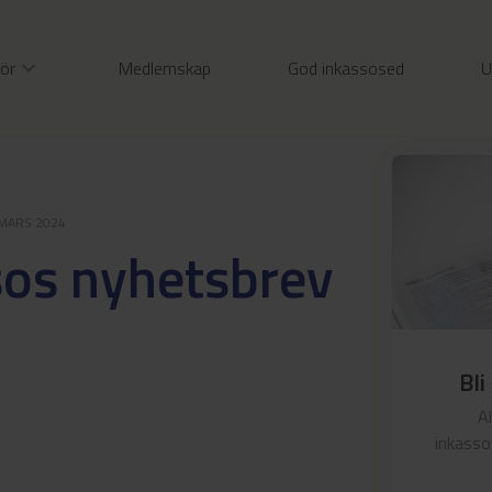
gör
expand_more
Medlemskap
God inkassosed
U
MARS 2024
sos nyhetsbrev
Bli
A
inkasso