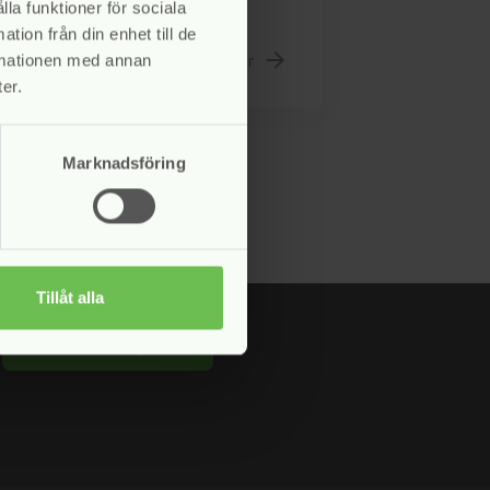
ende bedrägeriförsök...
lla funktioner för sociala
tion från din enhet till de
Läs mer
arrow_forward
rmationen med annan
er.
Marknadsföring
Tillåt alla