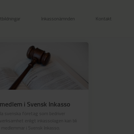
tbildningar
Inkassonämnden
Kontakt
 medlem i Svensk Inkasso
lla svenska företag som bedriver
verksamhet enligt inkassolagen kan bli
medlemmar i Svensk Inkasso.