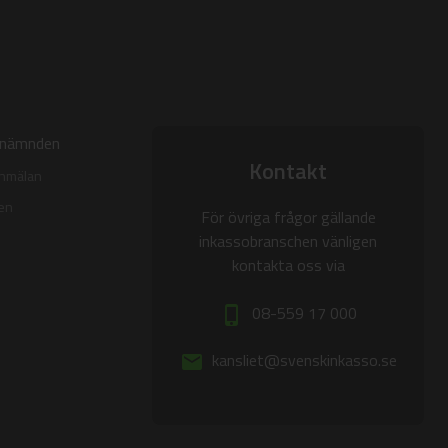
onämnden
Kontakt
anmälan
den
För övriga frågor gällande
inkassobranschen vänligen
kontakta oss via
08-559 17 000
phone_iphone
kansliet@svenskinkasso.se
email