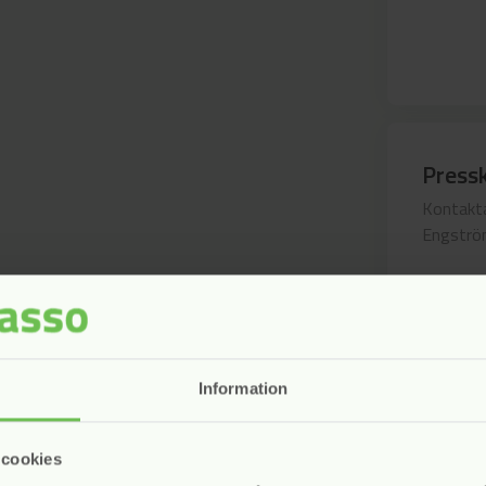
Press
Kontakta
Engström
Information
Varnin
Bransch
 cookies
Inkasso 