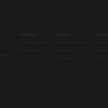
p
Utbildningar
Aktuellt
Inkass
Certifieringsutbildning
Pressmeddelanden
Gör en 
Alla utbildningar
Evenemang
Uttalan
eckning
Remissvar
Stadgar