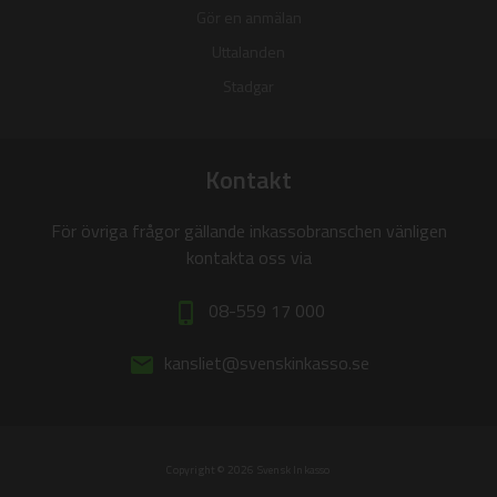
Gör en anmälan
Uttalanden
Stadgar
Kontakt
För övriga frågor gällande inkassobranschen vänligen
kontakta oss via
08-559 17 000
phone_iphone
kansliet@svenskinkasso.se
email
Copyright © 2026 Svensk Inkasso