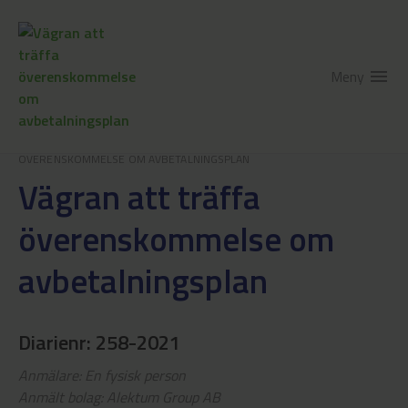
Meny
menu
HEM
/
INKASSONÄMNDEN
/
AVBETALNINGSPLAN
/
VÄGRAN ATT TRÄFFA
ÖVERENSKOMMELSE OM AVBETALNINGSPLAN
Vägran att träffa
överenskommelse om
avbetalningsplan
Diarienr: 258-2021
Anmälare: En fysisk person
Anmält bolag: Alektum Group AB