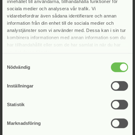
innehållet till användarna, tillhandahålla funktioner för
ärendet.
sociala medier och analysera vår trafik. Vi
I uttalandet har deltagit: Sven Johannisson, Charlotte
vidarebefordrar även sådana identifierare och annan
Strandberg, Emma Berglund Uväng och Per Holmgren
information från din enhet till de sociala medier och
analystjänster som vi använder med. Dessa kan i sin tur
kombinera informationen med annan information som du
har tillhandahållit eller som de har samlat in när du har
använt deras tjänster.
Kategori:
Avbetalningsplan
,
Inkassonämnden
Samtyckesval
Nödvändig
Inställningar
Statistik
Marknadsföring