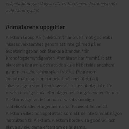
Frågeställningar: Vägran att träffa överenskommelse om
avbetalningsplan
Anmälarens uppgifter
Alektum Group AB (”Alektum”) har brutit mot god etik i
inkassoverksamhet genom att inte gå med på en
avbetalningsplan och återkalla ärenden från
Kronofogdemyndigheten. Anmälaren har framhållit att
skulderna är gamla och att de skulle bli betalda snabbare
genom en avbetalningsplan i stället för genom
löneutmätning. Hon har pekat på innehållet i 4 §
inkassolagen som föreskriver att inkassobolag inte får
orsaka onödig skada eller olägenhet för gäldenärer. Genom
Alektums agerande har hon orsakats onödiga
räntekostnader. Borgenärerna har hänvisat henne till
Alektum vilket hon uppfattat som att de inte lämnat någon
instruktion till Alektum. Alektum borde visa good will och
skriva av skulderna eftersom de är gamla.