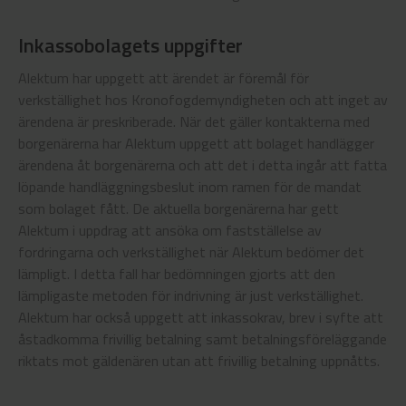
Inkassobolagets uppgifter
Alektum har uppgett att ärendet är föremål för
verkställighet hos Kronofogdemyndigheten och att inget av
ärendena är preskriberade. När det gäller kontakterna med
borgenärerna har Alektum uppgett att bolaget handlägger
ärendena åt borgenärerna och att det i detta ingår att fatta
löpande handläggningsbeslut inom ramen för de mandat
som bolaget fått. De aktuella borgenärerna har gett
Alektum i uppdrag att ansöka om fastställelse av
fordringarna och verkställighet när Alektum bedömer det
lämpligt. I detta fall har bedömningen gjorts att den
lämpligaste metoden för indrivning är just verkställighet.
Alektum har också uppgett att inkassokrav, brev i syfte att
åstadkomma frivillig betalning samt betalningsföreläggande
riktats mot gäldenären utan att frivillig betalning uppnåtts.