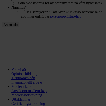
Fyll i din e-postadress för att prenumerera på våra nyhetsbrev.
Namnlös
*
Jag samtycker till att Svensk Inkasso hanterar mina
uppgifter enligt vår
personuppgiftspolicy
Vad vi gör
Opinionsbildning
Juristkommittén
Internationellt arbete
Medlemskap
Ansök om medlemskap
Medlemsförteckning
Utbildningar
Certifieringsutbildning