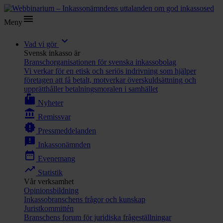
menu
Meny
expand_more
Vad vi gör
Svensk inkasso är
Branschorganisationen för svenska inkassobolag
Vi verkar för en etisk och seriös indrivning som hjälper
företagen att få betalt, motverkar överskuldsättning och
upprätthåller betalningsmoralen i samhället
markunread_mailbox
Nyheter
account_balance
Remissvar
new_releases
Pressmeddelanden
announcement
Inkassonämnden
date_range
Evenemang
trending_up
Statistik
Vår verksamhet
Opinionsbildning
Inkassobranschens frågor och kunskap
Juristkommittén
Branschens forum för juridiska frågeställningar