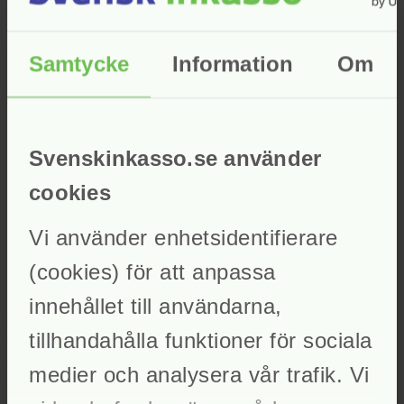
announcement
Inkassonämnden
date_range
Evenemang
trending_up
Samtycke
Information
Om
Statistik
Vår verksamhet
Opinionsbildning
Inkassobranschens frågor och kunskap
Juristkommittén
Branschens forum för juridiska frågeställningar
Svenskinkasso.se använder
Internationellt arbete
Svensk Inkassos påverkansarbete i Europa
cookies
Styrdokument
Svensk Inkassos stadgar
Medlemskap
Vi använder enhetsidentifierare
God inkassosed
Utbildningar
(cookies) för att anpassa
Inkassonämnden
Kontakt
innehållet till användarna,
Hem
/
Nyheter
/
Webbinarium – Inkassonämndens uttalanden om
god inkassosed
tillhandahålla funktioner för sociala
Webbinarium – Inkassonämndens uttalanden om
medier och analysera vår trafik. Vi
god inkassosed