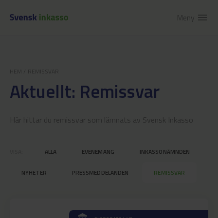
Meny
menu
HEM
/
REMISSVAR
Aktuellt: Remissvar
Här hittar du remissvar som lämnats av Svensk Inkasso
VISA:
ALLA
EVENEMANG
INKASSONÄMNDEN
NYHETER
PRESSMEDDELANDEN
REMISSVAR