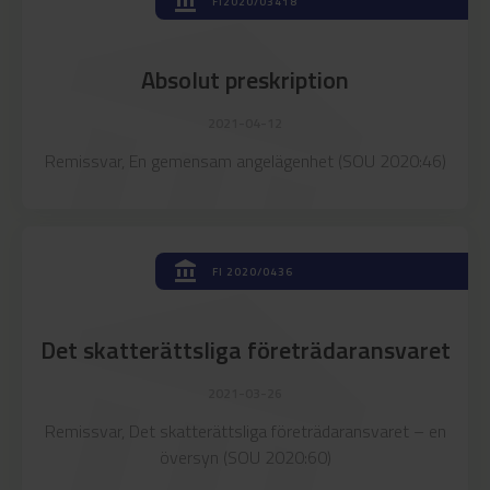
account_balance
account_balance
FI2020/03418
Absolut preskription
2021-04-12
Remissvar, En gemensam angelägenhet (SOU 2020:46)
account_balance
account_balance
FI 2020/0436
Det skatterättsliga företrädaransvaret
2021-03-26
Remissvar, Det skatterättsliga företrädaransvaret – en
översyn (SOU 2020:60)