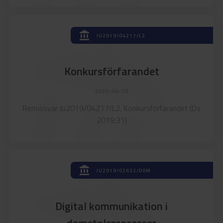
account_balance
account_balance
JU2019/04217/L2
Konkursförfarandet
2020-04-23
Remissvar Ju2019/04217/L2, Konkursförfarandet (Ds
2019:31)
account_balance
JU2019/02632/DOM
Digital kommunikation i