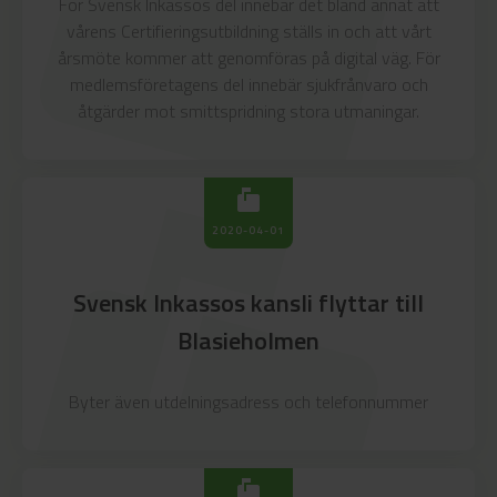
markunread_mailbox
För Svensk Inkassos del innebär det bland annat att
vårens Certifieringsutbildning ställs in och att vårt
årsmöte kommer att genomföras på digital väg. För
medlemsföretagens del innebär sjukfrånvaro och
åtgärder mot smittspridning stora utmaningar.
markunread_mailbox
markunread_mailbox
2020-04-01
Svensk Inkassos kansli flyttar till
Blasieholmen
Byter även utdelningsadress och telefonnummer
markunread_mailbox