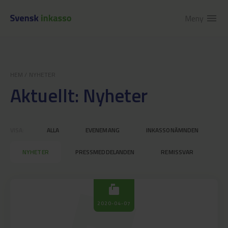
Meny
menu
HEM
/
NYHETER
Aktuellt: Nyheter
VISA:
ALLA
EVENEMANG
INKASSONÄMNDEN
NYHETER
PRESSMEDDELANDEN
REMISSVAR
markunread_mailbox
2020-04-07