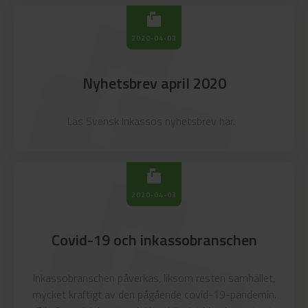
arkunread_mailbox
markunread_mailbox
2020-04-03
Nyhetsbrev april 2020
Läs Svensk Inkassos nyhetsbrev här.
markunread_mailbox
2020-04-03
​Covid-19 och inkassobranschen
Inkassobranschen påverkas, liksom resten samhället,
mycket kraftigt av den pågående covid-19-pandemin.