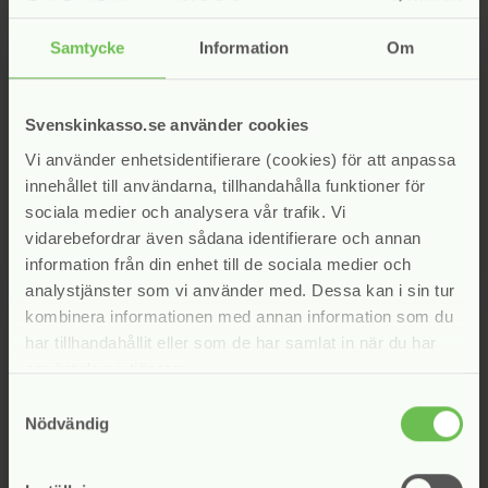
markunread_mailbox
Samtycke
Information
Om
arkunread_mailbox
markunread_mailbox
2020-03-12
Svenskinkasso.se använder cookies
Vi använder enhetsidentifierare (cookies) för att anpassa
Vårens certifieringsutbildning inställd
innehållet till användarna, tillhandahålla funktioner för
sociala medier och analysera vår trafik. Vi
Flyttas fram till september 2020
vidarebefordrar även sådana identifierare och annan
information från din enhet till de sociala medier och
analystjänster som vi använder med. Dessa kan i sin tur
kombinera informationen med annan information som du
markunread_mailbox
har tillhandahållit eller som de har samlat in när du har
2020-02-10
använt deras tjänster.
Samtyckesval
Nyhetsbrev februari 2020
Nödvändig
Läs Svensk Inkassos nyhetsbrev här.