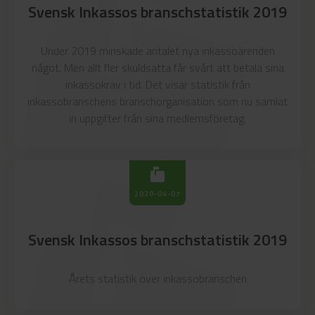
markunread_mailbox
Svensk Inkassos branschstatistik 2019
Under 2019 minskade antalet nya inkassoärenden
något. Men allt fler skuldsatta får svårt att betala sina
inkassokrav i tid. Det visar statistik från
inkassobranschens branschorganisation som nu samlat
in uppgifter från sina medlemsföretag.
arkunread_mailbox
markunread_mailbox
2020-04-07
Svensk Inkassos branschstatistik 2019
Årets statistik över inkassobranschen