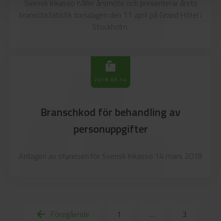
markunread_mailbox
Svensk Inkasso håller årsmöte och presenterar årets
branschstatistik torsdagen den 11 april på Grand Hôtel i
Stockholm.
markunread_mailbox
markunread_mailbox
2018-03-14
Branschkod för behandling av
personuppgifter
Antagen av styrelsen för Svensk Inkasso 14 mars 2018
arrow_back
Föregående
1
…
3