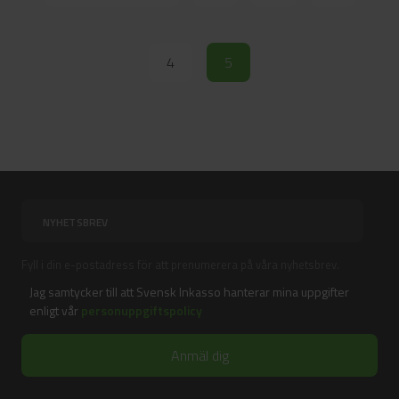
4
5
Fyll i din e-postadress för att prenumerera på våra nyhetsbrev.
Jag samtycker till att Svensk Inkasso hanterar mina uppgifter
enligt vår
personuppgiftspolicy