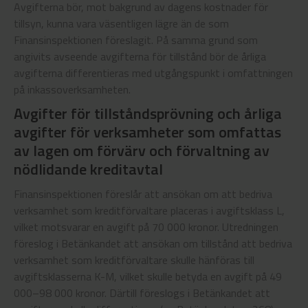
Avgifterna bör, mot bakgrund av dagens kostnader för
tillsyn, kunna vara väsentligen lägre än de som
Finansinspektionen föreslagit. På samma grund som
angivits avseende avgifterna för tillstånd bör de årliga
avgifterna differentieras med utgångspunkt i omfattningen
på inkassoverksamheten.
Avgifter för tillståndsprövning och årliga
avgifter för verksamheter som omfattas
av lagen om förvärv och förvaltning av
nödlidande kreditavtal
Finansinspektionen föreslår att ansökan om att bedriva
verksamhet som kreditförvaltare placeras i avgiftsklass L,
vilket motsvarar en avgift på 70 000 kronor. Utredningen
föreslog i Betänkandet att ansökan om tillstånd att bedriva
verksamhet som kreditförvaltare skulle hänföras till
avgiftsklasserna K-M, vilket skulle betyda en avgift på 49
000–98 000 kronor. Därtill föreslogs i Betänkandet att