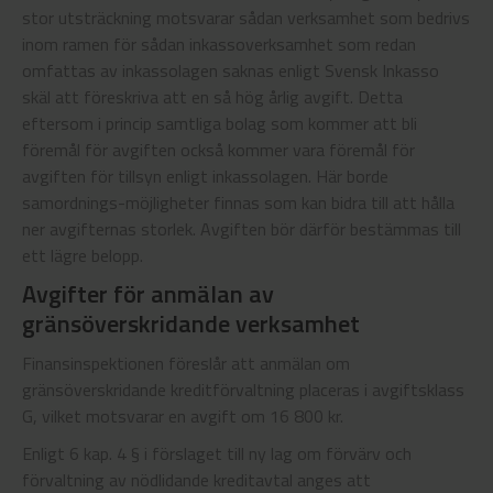
stor utsträckning motsvarar sådan verksamhet som bedrivs
inom ramen för sådan inkassoverksamhet som redan
omfattas av inkassolagen saknas enligt Svensk Inkasso
skäl att föreskriva att en så hög årlig avgift. Detta
eftersom i princip samtliga bolag som kommer att bli
föremål för avgiften också kommer vara föremål för
avgiften för tillsyn enligt inkassolagen. Här borde
samordnings-möjligheter finnas som kan bidra till att hålla
ner avgifternas storlek. Avgiften bör därför bestämmas till
ett lägre belopp.
Avgifter för anmälan av
gränsöverskridande verksamhet
Finansinspektionen föreslår att anmälan om
gränsöverskridande kreditförvaltning placeras i avgiftsklass
G, vilket motsvarar en avgift om 16 800 kr.
Enligt 6 kap. 4 § i förslaget till ny lag om förvärv och
förvaltning av nödlidande kreditavtal anges att