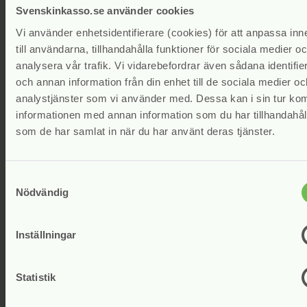
Svenskinkasso.se använder cookies
Vi använder enhetsidentifierare (cookies) för att anpassa inne
till användarna, tillhandahålla funktioner för sociala medier o
analysera vår trafik. Vi vidarebefordrar även sådana identifie
och annan information från din enhet till de sociala medier oc
analystjänster som vi använder med. Dessa kan i sin tur ko
Sök
informationen med annan information som du har tillhandahålli
efter:
som de har samlat in när du har använt deras tjänster.
Samtyckesval
Du bläddrar i bloggarkivet på
Svensk Inkasso
för
Nödvändig
augusti, 2023.
Sidor
Inställningar
Aktuellt
Aktuellt
Statistik
Anmälan till utbildningar och evenemang
Branschstatistik