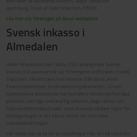
som leder till optimerad likviditet, säger Sebastian
Hjortsberg, Head of Debt Collection, FINQR.
Läs mer om företaget på deras webbplats.
Svensk inkasso i
Almedalen
Under Almedalsveckan i Visby 2023 arrangerade Svensk
Inkasso två panelsamtal där föreningens ordförande Fredrik
Engström, tillsammans med experter från bland annat
Finansinspektionen, kreditupplysningsbranschen, LO och
Sparbankerna diskuterade hur hushållens betalningsförmåga
påverkas i ett läge med kraftig inflation, höga räntor och
höjda levnadsomkostnader, samt huruvida hårdare regler för
kreditgivningen är det bästa sättet att motverka
överskuldsättningen.
Här nedan kan du ta del av inspelningar från de två samtalen