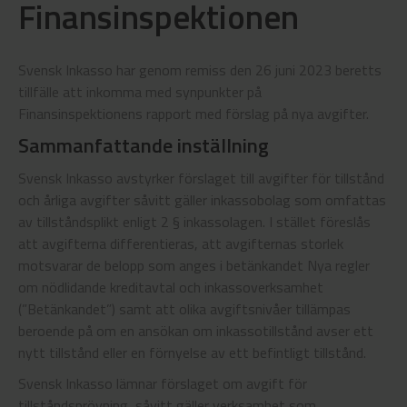
Finansinspektionen
Svensk Inkasso har genom remiss den 26 juni 2023 beretts
tillfälle att inkomma med synpunkter på
Finansinspektionens rapport med förslag på nya avgifter.
Sammanfattande inställning
Svensk Inkasso avstyrker förslaget till avgifter för tillstånd
och årliga avgifter såvitt gäller inkassobolag som omfattas
av tillståndsplikt enligt 2 § inkassolagen. I stället föreslås
att avgifterna differentieras, att avgifternas storlek
motsvarar de belopp som anges i betänkandet Nya regler
om nödlidande kreditavtal och inkassoverksamhet
(”Betänkandet”) samt att olika avgiftsnivåer tillämpas
beroende på om en ansökan om inkassotillstånd avser ett
nytt tillstånd eller en förnyelse av ett befintligt tillstånd.
Svensk Inkasso lämnar förslaget om avgift för
tillståndsprövning, såvitt gäller verksamhet som