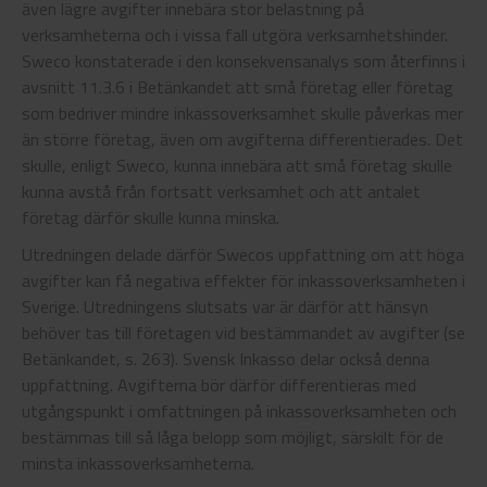
även lägre avgifter innebära stor belastning på
verksamheterna och i vissa fall utgöra verksamhetshinder.
Sweco konstaterade i den konsekvensanalys som återfinns i
avsnitt 11.3.6 i Betänkandet att små företag eller företag
som bedriver mindre inkassoverksamhet skulle påverkas mer
än större företag, även om avgifterna differentierades. Det
skulle, enligt Sweco, kunna innebära att små företag skulle
kunna avstå från fortsatt verksamhet och att antalet
företag därför skulle kunna minska.
Utredningen delade därför Swecos uppfattning om att höga
avgifter kan få negativa effekter för inkassoverksamheten i
Sverige. Utredningens slutsats var är därför att hänsyn
behöver tas till företagen vid bestämmandet av avgifter (se
Betänkandet, s. 263). Svensk Inkasso delar också denna
uppfattning. Avgifterna bör därför differentieras med
utgångspunkt i omfattningen på inkassoverksamheten och
bestämmas till så låga belopp som möjligt, särskilt för de
minsta inkassoverksamheterna.