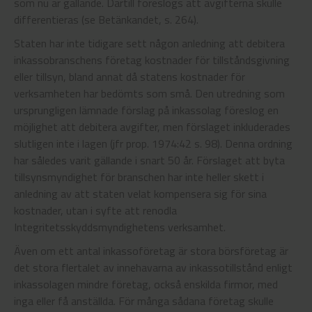
som nu är gällande. Därtill föreslogs att avgifterna skulle
differentieras (se Betänkandet, s. 264).
Staten har inte tidigare sett någon anledning att debitera
inkassobranschens företag kostnader för tillståndsgivning
eller tillsyn, bland annat då statens kostnader för
verksamheten har bedömts som små. Den utredning som
ursprungligen lämnade förslag på inkassolag föreslog en
möjlighet att debitera avgifter, men förslaget inkluderades
slutligen inte i lagen (jfr prop. 1974:42 s. 98). Denna ordning
har således varit gällande i snart 50 år. Förslaget att byta
tillsynsmyndighet för branschen har inte heller skett i
anledning av att staten velat kompensera sig för sina
kostnader, utan i syfte att renodla
Integritetsskyddsmyndighetens verksamhet.
Även om ett antal inkassoföretag är stora börsföretag är
det stora flertalet av innehavarna av inkassotillstånd enligt
inkassolagen mindre företag, också enskilda firmor, med
inga eller få anställda. För många sådana företag skulle