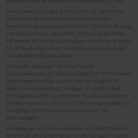
avgifterna skulle differentieras (se Betänkandet, s. 268).
Svensk Inkasso har inget att erinra mot att avgiften för
ansökan om tillstånd att bedriva verksamhet som
kreditförvaltare placeras i avgiftsklass L. Eftersom de bolag
som kan komma att söka sådant tillstånd i de allra flesta
fall kommer att vara de större bolagen i branschen är skälen
för differentiering av avgiften inte lika starka som i fallet
med tillstånd enligt inkassolagen.
Såvitt gäller årlig avgift för tillsyn föreslår
Finansinspektionen att denna skall uppgå till 100 000 kronor.
Finansinspektionen har, utan att närmare redogöra för
skälen för sin uppfattning, föreslagit att avgiften skall
överstiga den avgift som debiteras för själva ansökan om
tillstånd med nästan 40 % och att tillsynsavgiften skall vara
fyra gånger så hög som motsvarande avgift för
inkassobolagen.
Mot bakgrund av att den verksamhet som kreditförvaltare
kommer att utföra inom ramen för den nya lagen i mycket