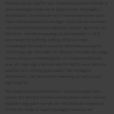
Storleken på de avgifter som Finansinspektionen föreslår är
dock väsentligen högre än de avgifter som föreslagits i
Betänkandet. De kostnader som Finansinspektionen avser
täcka med kostnaderna överstiger också vida de kostnader
som Integritetsskyddsmyndigheten uppgivit sig ha för sitt
tillstånds- och tillsynsuppdrag (se Betänkandet, s. 267)
inom ramen för befintlig ordning. Eftersom inga
förändringar föreslagits avseende tillståndsprövningens
omfattning eller föremålet för tillsynen förefaller det enligt
Svensk Inkasso anmärkningsvärt att Finansinspektionen,
utan att ange några närmare skäl för detta, avser debitera
avgifter som i så hög grad avviker från förslagen i
Betänkandet. Det finns därför anledning att besluta om
lägre avgifter.
Mot bakgrund av bestämmelsen i 3 § inkassolagen som
innebär att tillstånd för inkassoverksamhet måste förnyas
löpande (i dag gäller normalt att tillståndstiden begränsas
till fem år), skulle en avgiftsskyldighet medföra att