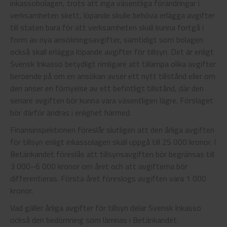
inkassobolagen, trots att inga väsentliga förändringar i
verksamheten skett, löpande skulle behöva erlägga avgifter
till staten bara för att verksamheten skall kunna fortgå i
form av nya ansökningsavgifter, samtidigt som bolagen
också skall erlägga löpande avgifter för tillsyn. Det är enligt
Svensk Inkasso betydligt rimligare att tillämpa olika avgifter
beroende på om en ansökan avser ett nytt tillstånd eller om
den anser en förnyelse av ett befintligt tillstånd, där den
senare avgiften bör kunna vara väsentligen lägre. Förslaget
bör därför ändras i enlighet härmed.
Finansinspektionen föreslår slutligen att den årliga avgiften
för tillsyn enligt inkassolagen skall uppgå till 25 000 kronor. I
Betänkandet föreslås att tillsynsavgiften bör begränsas till
3 000–6 000 kronor om året och att avgifterna bör
differentieras. Första året föreslogs avgiften vara 1 000
kronor.
Vad gäller årliga avgifter för tillsyn delar Svensk Inkasso
också den bedömning som lämnas i Betänkandet.