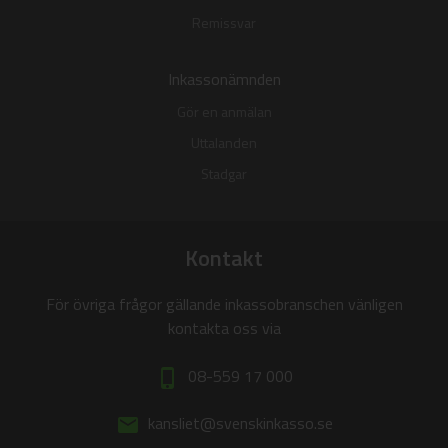
Remissvar
Inkassonämnden
Gör en anmälan
Uttalanden
Stadgar
Kontakt
För övriga frågor gällande inkassobranschen vänligen
kontakta oss via
08-559 17 000
phone_iphone
kansliet@svenskinkasso.se
email