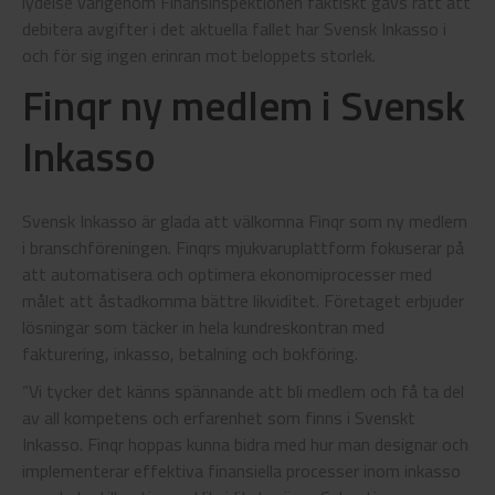
lydelse varigenom Finansinspektionen faktiskt gavs rätt att
debitera avgifter i det aktuella fallet har Svensk Inkasso i
och för sig ingen erinran mot beloppets storlek.
Finqr ny medlem i Svensk
Inkasso
Svensk Inkasso är glada att välkomna Finqr som ny medlem
i branschföreningen. Finqrs mjukvaruplattform fokuserar på
att automatisera och optimera ekonomiprocesser med
målet att åstadkomma bättre likviditet. Företaget erbjuder
lösningar som täcker in hela kundreskontran med
fakturering, inkasso, betalning och bokföring.
”Vi tycker det känns spännande att bli medlem och få ta del
av all kompetens och erfarenhet som finns i Svenskt
Inkasso. Finqr hoppas kunna bidra med hur man designar och
implementerar effektiva finansiella processer inom inkasso