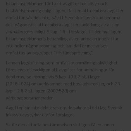
Finansinspektionen får ta ut avgifter för tillsyn och
tillståndsprövning enligt lagen. Rätten att debitera avgifter
omfattar således inte, såvitt Svensk Inkasso kan bedöma
det, någon rätt att debitera avgifter i anledning av att en
anmälan
görs enligt 5 kap. 1 § i förslaget till den nya lagen.
Finansinspektionens behandling av en anmälan innefattar
inte heller någon prövning och kan därför inte anses
omfattas av begreppet ”tillståndsprövning”.
I annan lagstiftning som omfattar anmälningsskyldighet
föreskrivs uttryckligen att avgifter för anmälningar får
debiteras, se exempelvis 5 kap. 10 § 2 st. i lagen
(2016:1024) om verksamhet med bostadskrediter, och 23
kap. 12 § 2 st. lagen (2007:528) om
värdepappersmarknaden.
Avgifter kan inte debiteras om de saknar stöd i lag. Svensk
Inkasso avstyrker därför förslaget.
Skulle den aktuella bestämmelsen slutligen få en annan