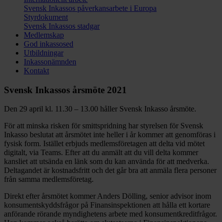
Svensk Inkassos påverkansarbete i Europa
Styrdokument
Svensk Inkassos stadgar
Medlemskap
God inkassosed
Utbildningar
Inkassonämnden
Kontakt
Svensk Inkassos årsmöte 2021
Den 29 april kl. 11.30 – 13.00 håller Svensk Inkasso årsmöte.
För att minska risken för smittspridning har styrelsen för Svensk
Inkasso beslutat att årsmötet inte heller i år kommer att genomföras i
fysisk form. Istället erbjuds medlemsföretagen att delta vid mötet
digitalt, via Teams. Efter att du anmält att du vill delta kommer
kansliet att utsända en länk som du kan använda för att medverka.
Deltagandet är kostnadsfritt och det går bra att anmäla flera personer
från samma medlemsföretag.
Direkt efter årsmötet kommer Anders Dölling, senior advisor inom
konsumentskyddsfrågor på Finansinspektionen att hålla ett kortare
anförande rörande myndighetens arbete med konsumentkreditfrågor.