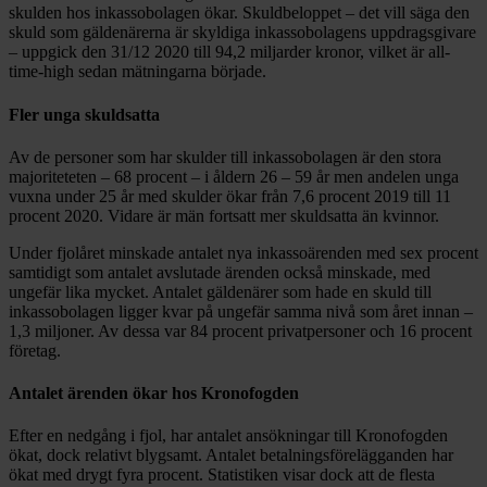
skulden hos inkassobolagen ökar. Skuldbeloppet – det vill säga den
skuld som gäldenärerna är skyldiga inkassobolagens uppdragsgivare
– uppgick den 31/12 2020 till 94,2 miljarder kronor, vilket är all-
time-high sedan mätningarna började.
Fler unga skuldsatta
Av de personer som har skulder till inkassobolagen är den stora
majoriteteten – 68 procent – i åldern 26 – 59 år men andelen unga
vuxna under 25 år med skulder ökar från 7,6 procent 2019 till 11
procent 2020. Vidare är män fortsatt mer skuldsatta än kvinnor.
Under fjolåret minskade antalet nya inkassoärenden med sex procent
samtidigt som antalet avslutade ärenden också minskade, med
ungefär lika mycket. Antalet gäldenärer som hade en skuld till
inkassobolagen ligger kvar på ungefär samma nivå som året innan –
1,3 miljoner. Av dessa var 84 procent privatpersoner och 16 procent
företag.
Antalet ärenden ökar hos Kronofogden
Efter en nedgång i fjol, har antalet ansökningar till Kronofogden
ökat, dock relativt blygsamt. Antalet betalningsförelägganden har
ökat med drygt fyra procent. Statistiken visar dock att de flesta