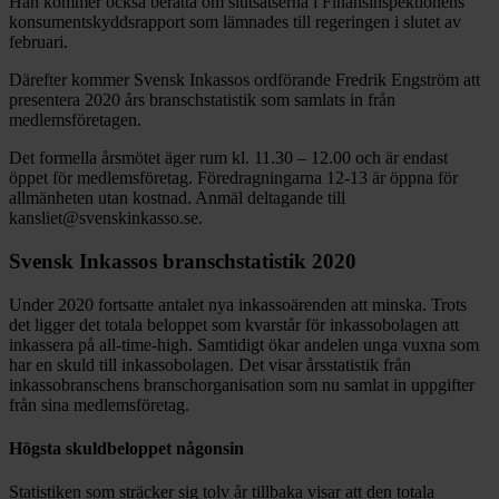
Han kommer också berätta om slutsatserna i Finansinspektionens
konsumentskyddsrapport som lämnades till regeringen i slutet av
februari.
Därefter kommer Svensk Inkassos ordförande Fredrik Engström att
presentera 2020 års branschstatistik som samlats in från
medlemsföretagen.
Det formella årsmötet äger rum kl. 11.30 – 12.00 och är endast
öppet för medlemsföretag. Föredragningarna 12-13 är öppna för
allmänheten utan kostnad. Anmäl deltagande till
kansliet@svenskinkasso.se.
Svensk Inkassos branschstatistik 2020
Under 2020 fortsatte antalet nya inkassoärenden att minska. Trots
det ligger det totala beloppet som kvarstår för inkassobolagen att
inkassera på all-time-high. Samtidigt ökar andelen unga vuxna som
har en skuld till inkassobolagen. Det visar årsstatistik från
inkassobranschens branschorganisation som nu samlat in uppgifter
från sina medlemsföretag.
Högsta skuldbeloppet någonsin
Statistiken som sträcker sig tolv år tillbaka visar att den totala