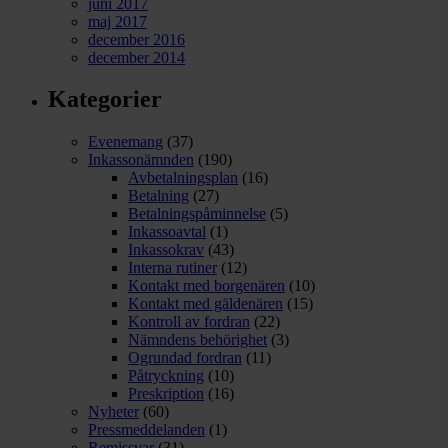
juni 2017
maj 2017
december 2016
december 2014
Kategorier
Evenemang
(37)
Inkassonämnden
(190)
Avbetalningsplan
(16)
Betalning
(27)
Betalningspåminnelse
(5)
Inkassoavtal
(1)
Inkassokrav
(43)
Interna rutiner
(12)
Kontakt med borgenären
(10)
Kontakt med gäldenären
(15)
Kontroll av fordran
(22)
Nämndens behörighet
(3)
Ogrundad fordran
(11)
Påtryckning
(10)
Preskription
(16)
Nyheter
(60)
Pressmeddelanden
(1)
Remissvar
(31)