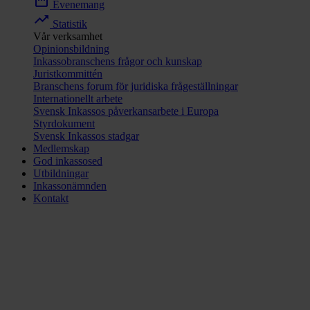
date_range
Evenemang
trending_up
Statistik
Vår verksamhet
Opinionsbildning
Inkassobranschens frågor och kunskap
Juristkommittén
Branschens forum för juridiska frågeställningar
Internationellt arbete
Svensk Inkassos påverkansarbete i Europa
Styrdokument
Svensk Inkassos stadgar
Medlemskap
God inkassosed
Utbildningar
Inkassonämnden
Kontakt