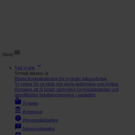
menu
Meny
expand_more
Vad vi gör
Svensk inkasso är
Branschorganisationen för svenska inkassobolag
Vi verkar för en etisk och seriös indrivning som hjälper
företagen att få betalt, motverkar överskuldsättning och
upprätthåller betalningsmoralen i samhället
markunread_mailbox
Nyheter
account_balance
Remissvar
new_releases
Pressmeddelanden
announcement
Inkassonämnden