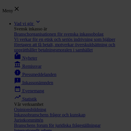
close
Meny
expand_more
Vad vi gör
Svensk inkasso är
Branschorganisationen för svenska inkassobolag
Vi verkar för en etisk och seriös indrivning som hjälper
företagen att få betalt, motverkar överskuldsättning och
upprätthåller betalningsmoralen i samhället
markunread_mailbox
Nyheter
account_balance
Remissvar
new_releases
Pressmeddelanden
announcement
Inkassonämnden
date_range
Evenemang
trending_up
Statistik
Vår verksamhet
Opinionsbildning
Inkassobranschens frågor och kunskap
Juristkommittén
Branschens forum för juridiska frågeställningar
Internationellt arbete