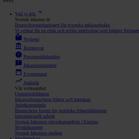
Meny
expand_more
Vad vi gör
Svensk inkasso är
Branschorganisationen för svenska inkassobolag
Vi verkar för en etisk och seriös indrivning som hjälper företag
markunread_mailbox
Nyheter
account_balance
Remissvar
new_releases
Pressmeddelanden
announcement
Inkassonämnden
date_range
Evenemang
trending_up
Statistik
Vår verksamhet
Opinionsbildning
Inkassobranschens frågor och kunskap
Juristkommittén
Branschens forum för juridiska frågeställningar
Internationellt arbete
Svensk Inkassos påverkansarbete i Europa
Styrdokument
Svensk Inkassos stadgar
Medlemskap