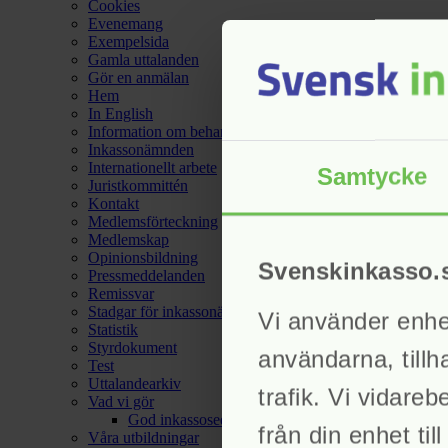
Cookies
Evenemang
Exempelsida
Gamla uttalanden
Gör en anmälan
Hem
In English
Information om behandling av personuppgifter hos Sven
Inkassonämnden
Internationellt arbete
Samtycke
Juristkommittén
Kontakt
Medlemsförteckning
Medlemskap
Opinionsbildning
Svenskinkasso.
Pressmeddelanden
Remissvar
Stadgar för inkassonämnden
Vi använder enhets
Statistik
Styrdokument
användarna, tillh
Test
Uttalandearkiv
trafik. Vi vidare
Vad vi gör
God inkassosed
från din enhet ti
Våra utbildningar