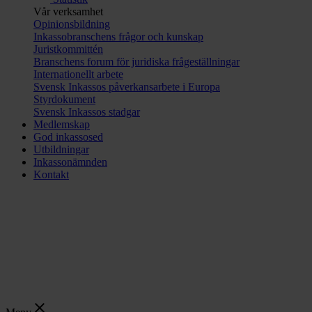
Vår verksamhet
Opinionsbildning
Inkassobranschens frågor och kunskap
Juristkommittén
Branschens forum för juridiska frågeställningar
Internationellt arbete
Svensk Inkassos påverkansarbete i Europa
Styrdokument
Svensk Inkassos stadgar
Medlemskap
God inkassosed
Utbildningar
Inkassonämnden
Kontakt
close