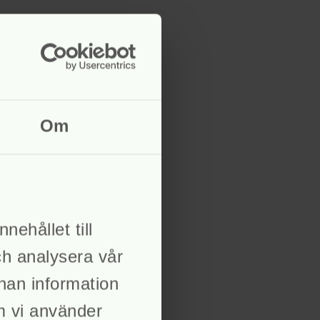
Om
nehållet till
ch analysera vår
nnan information
om vi använder