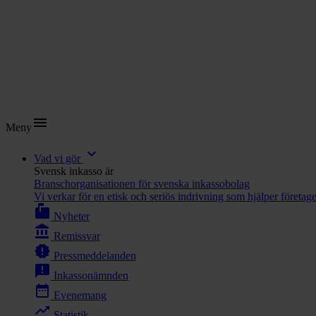
menu
Meny
expand_more
Vad vi gör
Svensk inkasso är
Branschorganisationen för svenska inkassobolag
Vi verkar för en etisk och seriös indrivning som hjälper företag
markunread_mailbox
Nyheter
account_balance
Remissvar
new_releases
Pressmeddelanden
announcement
Inkassonämnden
date_range
Evenemang
trending_up
Statistik