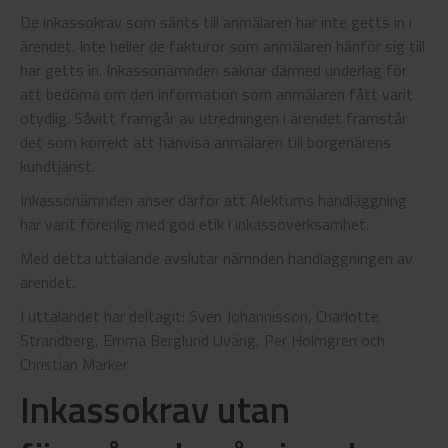
De inkassokrav som sänts till anmälaren har inte getts in i
ärendet. Inte heller de fakturor som anmälaren hänför sig till
har getts in. Inkassonämnden saknar därmed underlag för
att bedöma om den information som anmälaren fått varit
otydlig. Såvitt framgår av utredningen i ärendet framstår
det som korrekt att hänvisa anmälaren till borgenärens
kundtjänst.
Inkassonämnden anser därför att Alektums handläggning
har varit förenlig med god etik i inkassoverksamhet.
Med detta uttalande avslutar nämnden handläggningen av
ärendet.
I uttalandet har deltagit: Sven Johannisson, Charlotte
Strandberg, Emma Berglund Uväng, Per Holmgren och
Christian Marker
Inkassokrav utan