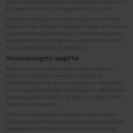
det inte är förenligt god etik att sluta kommunicera bara för
att ärendet är betalt. Även borgenären är svår att nå.
Anmälaren har bifogat en mejlkonversation han haft med
Alektum. Av den framgår att anmälaren menar att han anser
sig ha betalat en påminnelseavgift i samband med att han
erlagt betalning för ett tidigare krav till Alektum samt att
Alektum hänvisat honom till borgenären.
Inkassobolagets uppgifter
Alektum har vid tre tillfällen agerat inkassoombud för
borgenären beträffande anmälarens utestående
månadsbetalningar för abonnemangstjänster. Inkassokrav
har vid varje tillfälle utställts med belopp som tillhandahållits
av uppdragsgivaren. Alektum har inte självständigt påfört
några påminnelseavgifter.
Efter att anmälaren betalat i enlighet med de utställda
inkassokraven har Alektum redovisat de influtna medlen till
uppdragsgivaren. Eftersom Alektum inte kan råda över