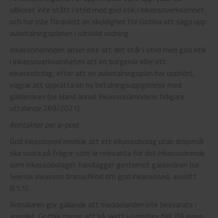
villkoret inte stått i strid med god etik i inkassoverksamhet
och har inte föranlett en skyldighet för Gothia att säga upp
avbetalningsplanen i särskild ordning.
Inkassonämnden anser inte att det står i strid med god etik
i inkassoverksamheten att en borgenär eller ett
inkassobolag, efter att en avbetalningsplan har upphört,
vägrar att upprätta en ny betalningsuppgörelse med
gäldenären (se bland annat Inkassonämndens tidigare
uttalande 260/2021).
Kontakter per e-post
God inkassosed innebär att ett inkassobolag utan dröjsmål
ska svara på frågor som är relevanta för det inkassoärende
som inkassobolaget handlägger gentemot gäldenären (se
Svensk Inkassos branschkod om god inkassosed, avsnitt
8.1.1).
Anmälaren gör gällande att meddelanden inte besvarats i
ärendet. Gothia menar att så skett i samtliga fall. Då ingen