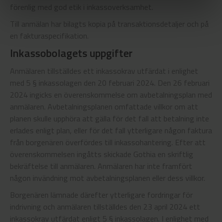
förenlig med god etik i inkassoverksamhet.
Till anmälan har bilagts kopia på transaktionsdetaljer och på
en fakturaspecifikation.
Inkassobolagets uppgifter
Anmälaren tillställdes ett inkassokrav utfärdat i enlighet
med 5 § inkassolagen den 20 februari 2024. Den 26 februari
2024 ingicks en överenskommelse om avbetalningsplan med
anmälaren. Avbetalningsplanen omfattade villkor om att
planen skulle upphöra att gälla för det fall att betalning inte
erlades enligt plan, eller för det fall ytterligare någon faktura
från borgenären överfördes till inkassohantering. Efter att
överenskommelsen ingåtts skickade Gothia en skriftlig
bekräftelse till anmälaren. Anmälaren har inte framfört
någon invändning mot avbetalningsplanen eller dess villkor.
Borgenären lämnade därefter ytterligare fordringar för
indrivning och anmälaren tillställdes den 23 april 2024 ett
inkassokrav utfärdat enligt 5 § inkassolagen. I enlighet med