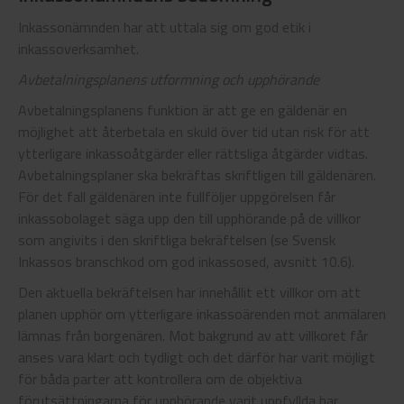
Inkassonämnden har att uttala sig om god etik i
inkassoverksamhet.
Avbetalningsplanens utformning och upphörande
Avbetalningsplanens funktion är att ge en gäldenär en
möjlighet att återbetala en skuld över tid utan risk för att
ytterligare inkassoåtgärder eller rättsliga åtgärder vidtas.
Avbetalningsplaner ska bekräftas skriftligen till gäldenären.
För det fall gäldenären inte fullföljer uppgörelsen får
inkassobolaget säga upp den till upphörande på de villkor
som angivits i den skriftliga bekräftelsen (se Svensk
Inkassos branschkod om god inkassosed, avsnitt 10.6).
Den aktuella bekräftelsen har innehållit ett villkor om att
planen upphör om ytterligare inkassoärenden mot anmälaren
lämnas från borgenären. Mot bakgrund av att villkoret får
anses vara klart och tydligt och det därför har varit möjligt
för båda parter att kontrollera om de objektiva
förutsättningarna för upphörande varit uppfyllda har