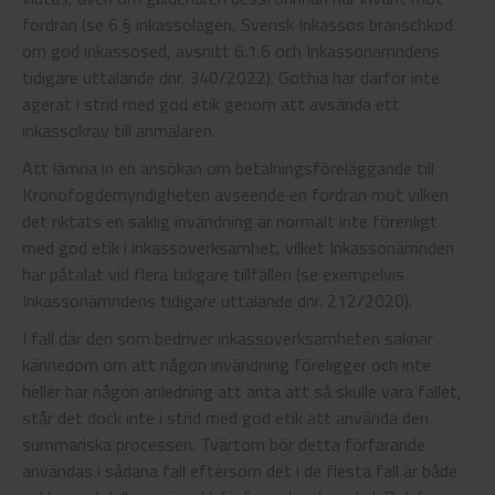
fordran (se 6 § inkassolagen, Svensk Inkassos branschkod
om god inkassosed, avsnitt 6.1.6 och Inkassonämndens
tidigare uttalande dnr. 340/2022). Gothia har därför inte
agerat i strid med god etik genom att avsända ett
inkassokrav till anmälaren.
Att lämna in en ansökan om betalningsföreläggande till
Kronofogdemyndigheten avseende en fordran mot vilken
det riktats en saklig invändning är normalt inte förenligt
med god etik i inkassoverksamhet, vilket Inkassonämnden
har påtalat vid flera tidigare tillfällen (se exempelvis
Inkassonämndens tidigare uttalande dnr. 212/2020).
I fall där den som bedriver inkassoverksamheten saknar
kännedom om att någon invändning föreligger och inte
heller har någon anledning att anta att så skulle vara fallet,
står det dock inte i strid med god etik att använda den
summariska processen. Tvärtom bör detta förfarande
användas i sådana fall eftersom det i de flesta fall är både