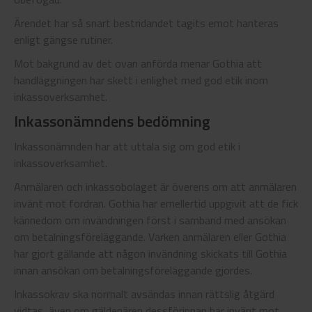
Ärendet har så snart bestridandet tagits emot hanteras
enligt gängse rutiner.
Mot bakgrund av det ovan anförda menar Gothia att
handläggningen har skett i enlighet med god etik inom
inkassoverksamhet.
Inkassonämndens bedömning
Inkassonämnden har att uttala sig om god etik i
inkassoverksamhet.
Anmälaren och inkassobolaget är överens om att anmälaren
invänt mot fordran. Gothia har emellertid uppgivit att de fick
kännedom om invändningen först i samband med ansökan
om betalningsföreläggande. Varken anmälaren eller Gothia
har gjort gällande att någon invändning skickats till Gothia
innan ansökan om betalningsföreläggande gjordes.
Inkassokrav ska normalt avsändas innan rättslig åtgärd
vidtas, även om gäldenären dessförinnan har invänt mot