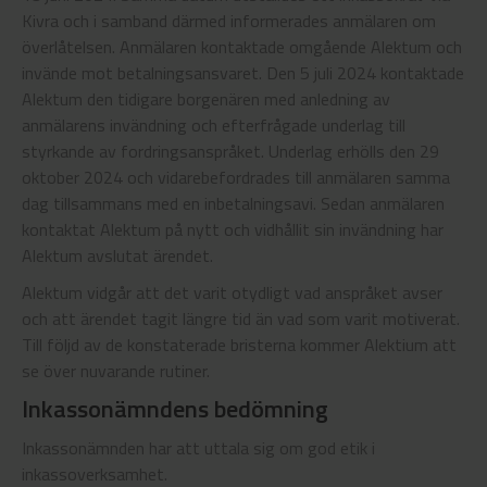
Kivra och i samband därmed informerades anmälaren om
överlåtelsen. Anmälaren kontaktade omgående Alektum och
invände mot betalningsansvaret. Den 5 juli 2024 kontaktade
Alektum den tidigare borgenären med anledning av
anmälarens invändning och efterfrågade underlag till
styrkande av fordringsanspråket. Underlag erhölls den 29
oktober 2024 och vidarebefordrades till anmälaren samma
dag tillsammans med en inbetalningsavi. Sedan anmälaren
kontaktat Alektum på nytt och vidhållit sin invändning har
Alektum avslutat ärendet.
Alektum vidgår att det varit otydligt vad anspråket avser
och att ärendet tagit längre tid än vad som varit motiverat.
Till följd av de konstaterade bristerna kommer Alektium att
se över nuvarande rutiner.
Inkassonämndens bedömning
Inkassonämnden har att uttala sig om god etik i
inkassoverksamhet.