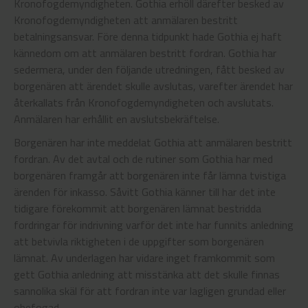
Kronofogdemyndigheten. Gothia erhöll därefter besked av
Kronofogdemyndigheten att anmälaren bestritt
betalningsansvar. Före denna tidpunkt hade Gothia ej haft
kännedom om att anmälaren bestritt fordran. Gothia har
sedermera, under den följande utredningen, fått besked av
borgenären att ärendet skulle avslutas, varefter ärendet har
återkallats från Kronofogdemyndigheten och avslutats.
Anmälaren har erhållit en avslutsbekräftelse.
Borgenären har inte meddelat Gothia att anmälaren bestritt
fordran. Av det avtal och de rutiner som Gothia har med
borgenären framgår att borgenären inte får lämna tvistiga
ärenden för inkasso. Såvitt Gothia känner till har det inte
tidigare förekommit att borgenären lämnat bestridda
fordringar för indrivning varför det inte har funnits anledning
att betvivla riktigheten i de uppgifter som borgenären
lämnat. Av underlagen har vidare inget framkommit som
gett Gothia anledning att misstänka att det skulle finnas
sannolika skäl för att fordran inte var lagligen grundad eller
obefogad.