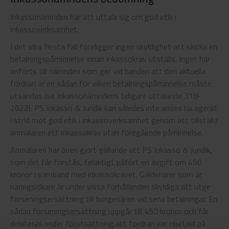
Inkassonämnden har att uttala sig om god etik i
inkassoverksamhet.
I det allra flesta fall föreligger ingen skyldighet att skicka en
betalningspåminnelse innan inkassokrav utställs. Inget har
anförts till nämnden som ger vid handen att den aktuella
fordran är en sådan för vilken betalningspåminnelse måste
utsändas (se Inkassonämndens tidigare uttalande 318-
2022). PS Inkasso & Juridik kan således inte anses ha agerat
i strid mot god etik i inkassoverksamhet genom att tillställa
anmälaren ett inkassokrav utan föregående påminnelse.
Anmälaren har även gjort gällande att PS Inkasso & Juridik,
som det får förstås, felaktigt påfört en avgift om 450
kronor i samband med inkassokravet. Gäldenärer som är
näringsidkare är under vissa förhållanden skyldiga att utge
förseningsersättning till borgenären vid sena betalningar. En
sådan förseningsersättning uppgår till 450 kronor och får
debiteras under förutsättning att fordran var obetald på