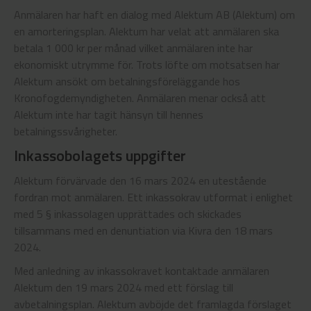
Anmälaren har haft en dialog med Alektum AB (Alektum) om
en amorteringsplan. Alektum har velat att anmälaren ska
betala 1 000 kr per månad vilket anmälaren inte har
ekonomiskt utrymme för. Trots löfte om motsatsen har
Alektum ansökt om betalningsföreläggande hos
Kronofogdemyndigheten. Anmälaren menar också att
Alektum inte har tagit hänsyn till hennes
betalningssvårigheter.
Inkassobolagets uppgifter
Alektum förvärvade den 16 mars 2024 en utestående
fordran mot anmälaren. Ett inkassokrav utformat i enlighet
med 5 § inkassolagen upprättades och skickades
tillsammans med en denuntiation via Kivra den 18 mars
2024.
Med anledning av inkassokravet kontaktade anmälaren
Alektum den 19 mars 2024 med ett förslag till
avbetalningsplan. Alektum avböjde det framlagda förslaget