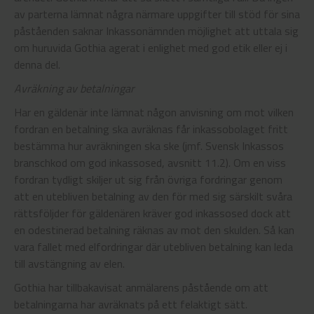
av parterna lämnat några närmare uppgifter till stöd för sina
påståenden saknar Inkassonämnden möjlighet att uttala sig
om huruvida Gothia agerat i enlighet med god etik eller ej i
denna del.
Avräkning av betalningar
Har en gäldenär inte lämnat någon anvisning om mot vilken
fordran en betalning ska avräknas får inkassobolaget fritt
bestämma hur avräkningen ska ske (jmf. Svensk Inkassos
branschkod om god inkassosed, avsnitt 11.2). Om en viss
fordran tydligt skiljer ut sig från övriga fordringar genom
att en utebliven betalning av den för med sig särskilt svåra
rättsföljder för gäldenären kräver god inkassosed dock att
en odestinerad betalning räknas av mot den skulden. Så kan
vara fallet med elfordringar där utebliven betalning kan leda
till avstängning av elen.
Gothia har tillbakavisat anmälarens påstående om att
betalningarna har avräknats på ett felaktigt sätt.