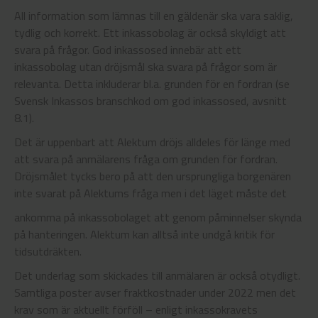
All information som lämnas till en gäldenär ska vara saklig,
tydlig och korrekt. Ett inkassobolag är också skyldigt att
svara på frågor. God inkassosed innebär att ett
inkassobolag utan dröjsmål ska svara på frågor som är
relevanta. Detta inkluderar bl.a. grunden för en fordran (se
Svensk Inkassos branschkod om god inkassosed, avsnitt
8.1).
Det är uppenbart att Alektum dröjs alldeles för länge med
att svara på anmälarens fråga om grunden för fordran.
Dröjsmålet tycks bero på att den ursprungliga borgenären
inte svarat på Alektums fråga men i det läget måste det
ankomma på inkassobolaget att genom påminnelser skynda
på hanteringen. Alektum kan alltså inte undgå kritik för
tidsutdräkten.
Det underlag som skickades till anmälaren är också otydligt.
Samtliga poster avser fraktkostnader under 2022 men det
krav som är aktuellt förföll – enligt inkassokravets