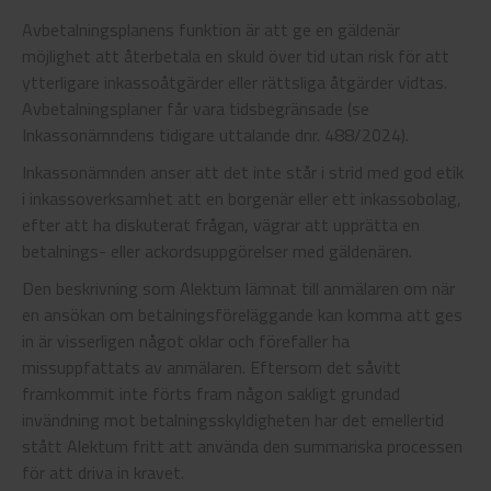
Avbetalningsplanens funktion är att ge en gäldenär
möjlighet att återbetala en skuld över tid utan risk för att
ytterligare inkassoåtgärder eller rättsliga åtgärder vidtas.
Avbetalningsplaner får vara tidsbegränsade (se
Inkassonämndens tidigare uttalande dnr. 488/2024).
Inkassonämnden anser att det inte står i strid med god etik
i inkassoverksamhet att en borgenär eller ett inkassobolag,
efter att ha diskuterat frågan, vägrar att upprätta en
betalnings- eller ackordsuppgörelser med gäldenären.
Den beskrivning som Alektum lämnat till anmälaren om när
en ansökan om betalningsföreläggande kan komma att ges
in är visserligen något oklar och förefaller ha
missuppfattats av anmälaren. Eftersom det såvitt
framkommit inte förts fram någon sakligt grundad
invändning mot betalningsskyldigheten har det emellertid
stått Alektum fritt att använda den summariska processen
för att driva in kravet.