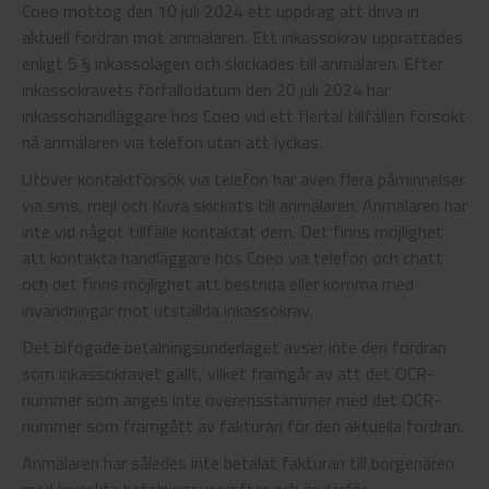
Coeo mottog den 10 juli 2024 ett uppdrag att driva in
aktuell fordran mot anmälaren. Ett inkassokrav upprättades
enligt 5 § inkassolagen och skickades till anmälaren. Efter
inkassokravets förfallodatum den 20 juli 2024 har
inkassohandläggare hos Coeo vid ett flertal tillfällen försökt
nå anmälaren via telefon utan att lyckas.
Utöver kontaktförsök via telefon har även flera påminnelser
via sms, mejl och Kivra skickats till anmälaren. Anmälaren har
inte vid något tillfälle kontaktat dem. Det finns möjlighet
att kontakta handläggare hos Coeo via telefon och chatt
och det finns möjlighet att bestrida eller komma med
invändningar mot utställda inkassokrav.
Det bifogade betalningsunderlaget avser inte den fordran
som inkassokravet gällt, vilket framgår av att det OCR-
nummer som anges inte överensstämmer med det OCR-
nummer som framgått av fakturan för den aktuella fordran.
Anmälaren har således inte betalat fakturan till borgenären