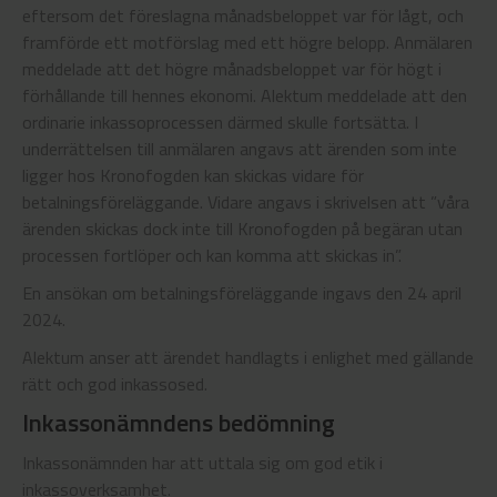
eftersom det föreslagna månadsbeloppet var för lågt, och
framförde ett motförslag med ett högre belopp. Anmälaren
meddelade att det högre månadsbeloppet var för högt i
förhållande till hennes ekonomi. Alektum meddelade att den
ordinarie inkassoprocessen därmed skulle fortsätta. I
underrättelsen till anmälaren angavs att ärenden som inte
ligger hos Kronofogden kan skickas vidare för
betalningsföreläggande. Vidare angavs i skrivelsen att ”våra
ärenden skickas dock inte till Kronofogden på begäran utan
processen fortlöper och kan komma att skickas in”.
En ansökan om betalningsföreläggande ingavs den 24 april
2024.
Alektum anser att ärendet handlagts i enlighet med gällande
rätt och god inkassosed.
Inkassonämndens bedömning
Inkassonämnden har att uttala sig om god etik i
inkassoverksamhet.