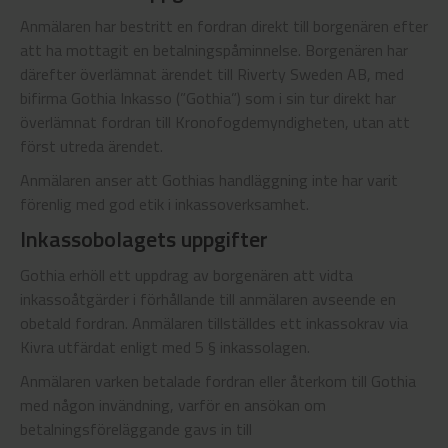
Anmälaren har bestritt en fordran direkt till borgenären efter
att ha mottagit en betalningspåminnelse. Borgenären har
därefter överlämnat ärendet till Riverty Sweden AB, med
bifirma Gothia Inkasso (”Gothia”) som i sin tur direkt har
överlämnat fordran till Kronofogdemyndigheten, utan att
först utreda ärendet.
Anmälaren anser att Gothias handläggning inte har varit
förenlig med god etik i inkassoverksamhet.
Inkassobolagets uppgifter
Gothia erhöll ett uppdrag av borgenären att vidta
inkassoåtgärder i förhållande till anmälaren avseende en
obetald fordran. Anmälaren tillställdes ett inkassokrav via
Kivra utfärdat enligt med 5 § inkassolagen.
Anmälaren varken betalade fordran eller återkom till Gothia
med någon invändning, varför en ansökan om
betalningsföreläggande gavs in till