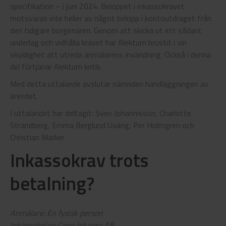
specifikation – i juni 2024. Beloppet i inkassokravet
motsvaras inte heller av något belopp i kontoutdraget från
den tidigare borgenären. Genom att skicka ut ett sådant
underlag och vidhålla kravet har Alektum brustit i sin
skyldighet att utreda anmälarens invändning. Också i denna
del förtjänar Alektum kritik.
Med detta uttalande avslutar nämnden handläggningen av
ärendet.
I uttalandet har deltagit: Sven Johannisson, Charlotte
Strandberg, Emma Berglund Uväng, Per Holmgren och
Christian Marker
Inkassokrav trots
betalning?
Anmälare: En fysisk person
Inkassobolag: Coeo Inkasso AB