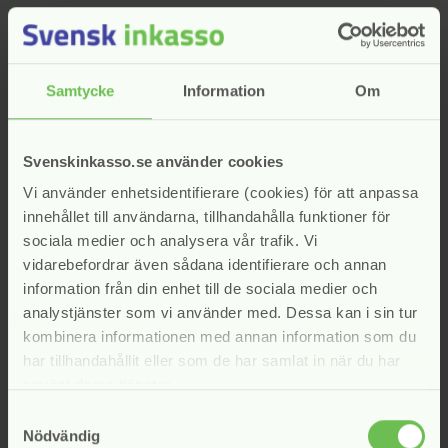
förfallodagen.
Det krävs inte att borgenären vidtar någon särskild åtgärd
innan förseningsersättningen debiteras och det är tillåtet
Samtycke
Information
Om
för borgenären att debitera förseningsersättning även om
betalning hunnit mottas innan kravet på
förseningsersättning skickas (se Svensk Inkassos
Svenskinkasso.se använder cookies
branschkod om god inkassosed avsnitt 7.4). Inget annat har
framkommit som indikerar att PS Inkasso & Juridik agerat i
Vi använder enhetsidentifierare (cookies) för att anpassa
strid med god etik.
innehållet till användarna, tillhandahålla funktioner för
sociala medier och analysera vår trafik. Vi
Med detta uttalande avslutar nämnden handläggningen av
vidarebefordrar även sådana identifierare och annan
ärendet.
information från din enhet till de sociala medier och
I uttalandet har deltagit: Sven Johannisson, Charlotte
analystjänster som vi använder med. Dessa kan i sin tur
Strandberg, Emma Berglund Uväng, Per Holmgren och
kombinera informationen med annan information som du
Christian Marker
har tillhandahållit eller som de har samlat in när du har
Rätt till avbetalningsplan
använt deras tjänster.
Samtyckesval
Nödvändig