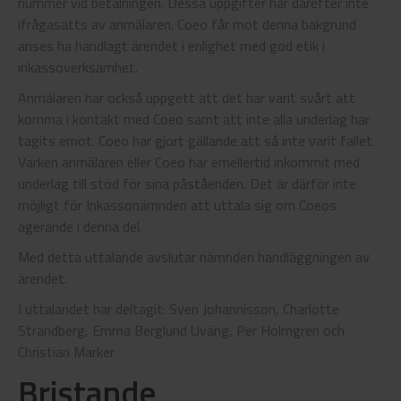
nummer vid betalningen. Dessa uppgifter har därefter inte
ifrågasatts av anmälaren. Coeo får mot denna bakgrund
anses ha handlagt ärendet i enlighet med god etik i
inkassoverksamhet.
Anmälaren har också uppgett att det har varit svårt att
komma i kontakt med Coeo samt att inte alla underlag har
tagits emot. Coeo har gjort gällande att så inte varit fallet.
Varken anmälaren eller Coeo har emellertid inkommit med
underlag till stöd för sina påståenden. Det är därför inte
möjligt för Inkassonämnden att uttala sig om Coeos
agerande i denna del.
Med detta uttalande avslutar nämnden handläggningen av
ärendet.
I uttalandet har deltagit: Sven Johannisson, Charlotte
Strandberg, Emma Berglund Uväng, Per Holmgren och
Christian Marker
Bristande