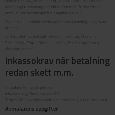
enklare och billigare än ett förfarande i domstol. Det finns
därför ingen anledning att rikta kritik mot Gothia för att
ansökan om betalningsföreläggande gavs in.
Med detta uttalande avslutar nämnden handläggningen av
ärendet.
I uttalandet har deltagit: Sven Johannisson, Charlotte
Strandberg, Emma Berglund Uväng, Per Holmgren och
Christian Marker
Inkassokrav när betalning
redan skett m.m.
Anmälare: En fysisk person
Inkassobolag: Svea Inkasso AB
Frågeställningar: Inkassokrav när betalning redan skett m.m.
Anmälarens uppgifter