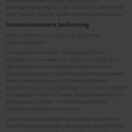
med korrekta betalningsuppgifter och är därför
betalningsskyldig enligt utställt inkassokrav. Sammantaget
anser Coeo att man inte agerat i strid med god inkassosed.
Inkassonämndens bedömning
Inkassonämnden har att uttala sig om god etik i
inkassoverksamhet.
Om en gäldenär har lämnat felaktiga uppgifter vid
betalningen och exempelvis har angivit ett felaktigt OCR-
eller fakturanummer, och borgenären därför inte haft
anledning att anta att fordran blivit betalad får borgenären
normalt skicka inkassokrav och debitera gäldenären
inkassokostnad trots att betalningen rent faktiskt bokförts
på borgenärens konto (se Svensk Inkassos branschkod om
god inkassosed, avsnitt 7.2 och Inkassonämndens
uttalanden i 99/2007 och 261/2021).
Coeo har angivit att anmälarens invändning om betalning
avsett ett annat ärende eller att anmälaren angivit fel OCR-