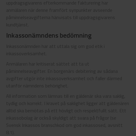
uppdragsgivarens efterkommande fakturering har
anmälaren när denne framfört synpunkter avseende
påminnelseavgifterna hänvisats till uppdragsgivarens
kundtjänst.
Inkassonämndens bedömning
Inkassonämnden har att uttala sig om god etik i
inkassoverksamhet.
Anmälaren har kritiserat sättet att ta ut
påminnelseavgifter. En borgenärs debitering av sådana
avgifter utgör inte inkassoverksamhet och faller därmed
utanför nämndens behörighet.
All information som lämnas till en gäldenär ska vara saklig,
tydlig och korrekt. I kravet på saklighet ligger att gäldenären
alltid ska bemötas på ett hövligt och respektfullt sätt. Ett
inkassobolag är också skyldigt att svara på frågor (se
Svensk Inkassos branschkod om god inkassosed, avsnitt
8.1).