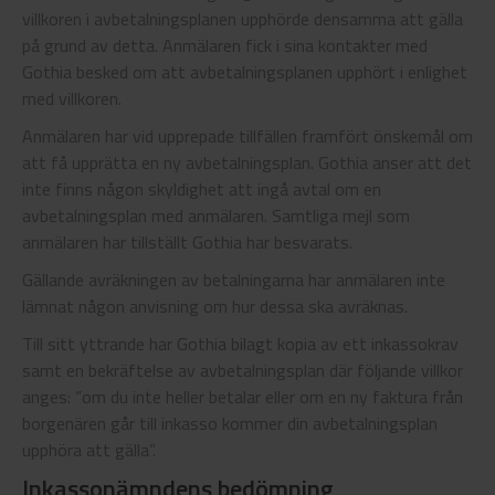
villkoren i avbetalningsplanen upphörde densamma att gälla
på grund av detta. Anmälaren fick i sina kontakter med
Gothia besked om att avbetalningsplanen upphört i enlighet
med villkoren.
Anmälaren har vid upprepade tillfällen framfört önskemål om
att få upprätta en ny avbetalningsplan. Gothia anser att det
inte finns någon skyldighet att ingå avtal om en
avbetalningsplan med anmälaren. Samtliga mejl som
anmälaren har tillställt Gothia har besvarats.
Gällande avräkningen av betalningarna har anmälaren inte
lämnat någon anvisning om hur dessa ska avräknas.
Till sitt yttrande har Gothia bilagt kopia av ett inkassokrav
samt en bekräftelse av avbetalningsplan där följande villkor
anges: ”om du inte heller betalar eller om en ny faktura från
borgenären går till inkasso kommer din avbetalningsplan
upphöra att gälla”.
Inkassonämndens bedömning