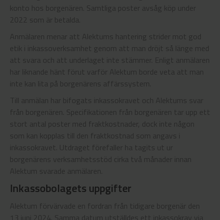
konto hos borgenären. Samtliga poster avsåg köp under
2022 som är betalda.
Anmälaren menar att Alektums hantering strider mot god
etik i inkassoverksamhet genom att man dröjt så länge med
att svara och att underlaget inte stämmer. Enligt anmälaren
har liknande hänt förut varför Alektum borde veta att man
inte kan lita på borgenärens affärssystem.
Till anmälan har bifogats inkassokravet och Alektums svar
från borgenären. Specifikationen från borgenären tar upp ett
stort antal poster med fraktkostnader, dock inte någon
som kan kopplas till den fraktkostnad som angavs i
inkassokravet. Utdraget förefaller ha tagits ut ur
borgenärens verksamhetsstöd cirka två månader innan
Alektum svarade anmälaren.
Inkassobolagets uppgifter
Alektum förvärvade en fordran från tidigare borgenär den
13 juni 2024. Samma datum utställdes ett inkassokrav via