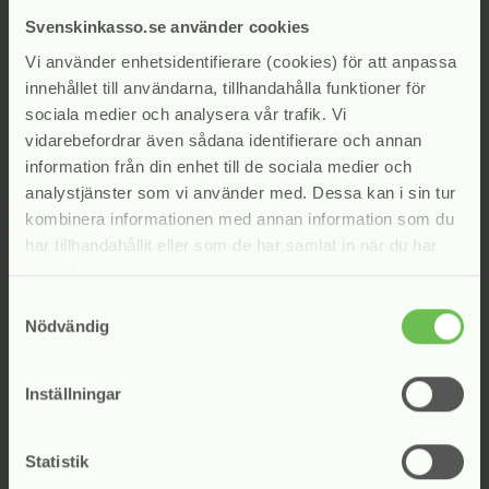
augusti 2021
juni 2021
Svenskinkasso.se använder cookies
maj 2021
Vi använder enhetsidentifierare (cookies) för att anpassa
april 2021
innehållet till användarna, tillhandahålla funktioner för
mars 2021
sociala medier och analysera vår trafik. Vi
februari 2021
vidarebefordrar även sådana identifierare och annan
januari 2021
information från din enhet till de sociala medier och
december 2020
analystjänster som vi använder med. Dessa kan i sin tur
november 2020
kombinera informationen med annan information som du
oktober 2020
har tillhandahållit eller som de har samlat in när du har
september 2020
använt deras tjänster.
augusti 2020
Samtyckesval
juni 2020
Nödvändig
maj 2020
april 2020
mars 2020
Inställningar
februari 2020
januari 2020
Statistik
november 2019