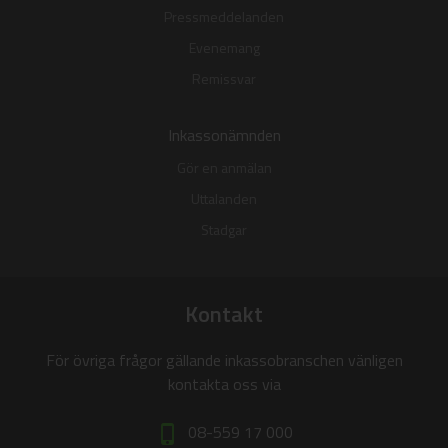
Pressmeddelanden
Evenemang
Remissvar
Inkassonämnden
Gör en anmälan
Uttalanden
Stadgar
Kontakt
För övriga frågor gällande inkassobranschen vänligen
kontakta oss via
08-559 17 000
phone_iphone