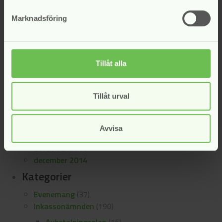
oktober 2019
september 2019
Marknadsföring
juni 2019
maj 2019
april 2019
mars 2019
Tillåt alla
november 2018
maj 2018
Tillåt urval
mars 2018
november 2017
juni 2017
Avvisa
maj 2017
december 2016
december 2014
Kategorier
Evenemang
(37)
Inkassonämnden
(190)