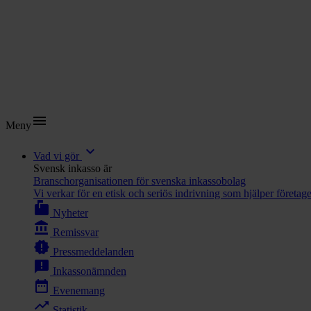
menu
Meny
expand_more
Vad vi gör
Svensk inkasso är
Branschorganisationen för svenska inkassobolag
Vi verkar för en etisk och seriös indrivning som hjälper företag
markunread_mailbox
Nyheter
account_balance
Remissvar
new_releases
Pressmeddelanden
announcement
Inkassonämnden
date_range
Evenemang
trending_up
Statistik