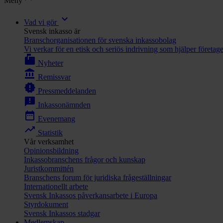
Meny
expand_more
Vad vi gör
Svensk inkasso är
Branschorganisationen för svenska inkassobolag
Vi verkar för en etisk och seriös indrivning som hjälper företag
markunread_mailbox
Nyheter
account_balance
Remissvar
new_releases
Pressmeddelanden
announcement
Inkassonämnden
date_range
Evenemang
trending_up
Statistik
Vår verksamhet
Opinionsbildning
Inkassobranschens frågor och kunskap
Juristkommittén
Branschens forum för juridiska frågeställningar
Internationellt arbete
Svensk Inkassos påverkansarbete i Europa
Styrdokument
Svensk Inkassos stadgar
Medlemskap