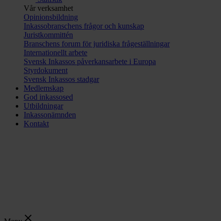
Vår verksamhet
Opinionsbildning
Inkassobranschens frågor och kunskap
Juristkommittén
Branschens forum för juridiska frågeställningar
Internationellt arbete
Svensk Inkassos påverkansarbete i Europa
Styrdokument
Svensk Inkassos stadgar
Medlemskap
God inkassosed
Utbildningar
Inkassonämnden
Kontakt
close