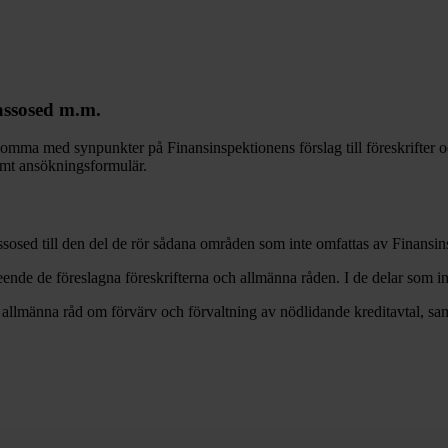
assosed m.m.
nkomma med synpunkter på Finansinspektionens förslag till föreskrifter o
amt ansökningsformulär.
assosed till den del de rör sådana områden som inte omfattas av Finans
nde de föreslagna föreskrifterna och allmänna råden. I de delar som i
h allmänna råd om förvärv och förvaltning av nödlidande kreditavtal, sa