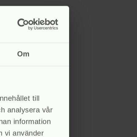
Om
nehållet till
ch analysera vår
nnan information
om vi använder