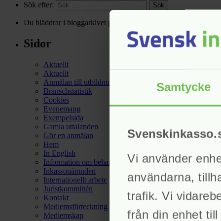
Sök efter:
Du bläddrar i bloggarkivet på
Svensk Inkasso
för mars, 2025.
Sidor
Aktuellt
Aktuellt
Anmälan till utbildningar och evenemang
Samtycke
Branschstatistik
Cookies
Evenemang
Exempelsida
Gamla uttalanden
Svenskinkasso.
Gör en anmälan
Hem
In English
Vi använder enhets
Information om behandling av personuppgifter hos Sven
Inkassonämnden
användarna, tillh
Internationellt arbete
Juristkommittén
trafik. Vi vidare
Kontakt
Medlemsförteckning
från din enhet ti
Medlemskap