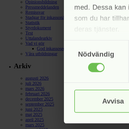
Opinionsbildning
med. Dessa kan i
Pressmeddelanden
Remissvar
som du har tillha
Stadgar för inkassonämnden
Statistik
deras tjänster.
Styrdokument
Test
Uttalandearkiv
Samtyckesval
Vad vi gör
God inkassosed
Nödvändig
Våra utbildningar
Arkiv
augusti 2026
juli 2026
mars 2026
februari 2026
december 2025
Avvisa
september 2025
juni 2025
maj 2025
april 2025
mars 2025