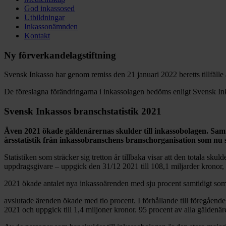
God inkassosed
Utbildningar
Inkassonämnden
Kontakt
Ny förverkande­lagstiftning
Svensk Inkasso har genom remiss den 21 januari 2022 beretts tillfäl
De föreslagna förändringarna i inkassolagen bedöms enligt Svensk Ink
Svensk Inkassos branschstatistik 2021
Även 2021 ökade gäldenärernas skulder till inkassobolagen. Samt
årsstatistik från inkassobranschens branschorganisation som nu 
Statistiken som sträcker sig tretton år tillbaka visar att den totala s
uppdragsgivare – uppgick den 31/12 2021 till 108,1 miljarder kronor, v
2021 ökade antalet nya inkassoärenden med sju procent samtidigt som
avslutade ärenden ökade med tio procent. I förhållande till föregående 
2021 och uppgick till 1,4 miljoner kronor. 95 procent av alla gäldenär