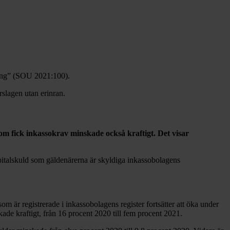
ning” (SOU 2021:100).
slagen utan erinran.
om fick inkassokrav minskade också kraftigt. Det visar
kapitalskuld som gäldenärerna är skyldiga inkassobolagens
om är registrerade i inkassobolagens register fortsätter att öka under
ade kraftigt, från 16 procent 2020 till fem procent 2021.