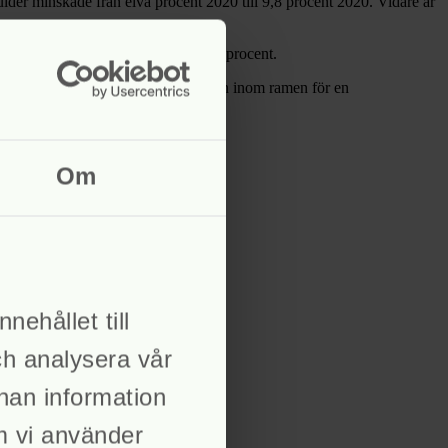
lder minskade från elva procent 2020 till 9,8 procent 2020. Vidare är
gar om verkställighet ökade med 18 procent.
m att den skuldsatte betalar av skulden inom ramen för en
en var cirka 13 procent.
Om
nehållet till
ch analysera vår
nnan information
om vi använder