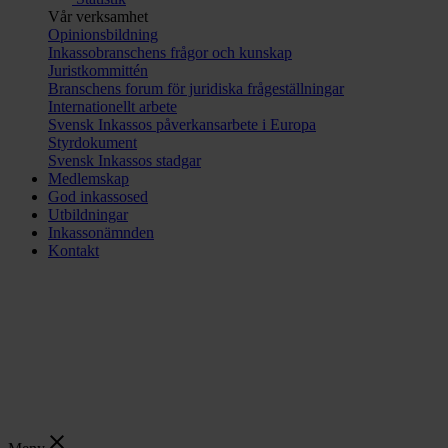
Vår verksamhet
Opinionsbildning
Inkassobranschens frågor och kunskap
Juristkommittén
Branschens forum för juridiska frågeställningar
Internationellt arbete
Svensk Inkassos påverkansarbete i Europa
Styrdokument
Svensk Inkassos stadgar
Medlemskap
God inkassosed
Utbildningar
Inkassonämnden
Kontakt
close