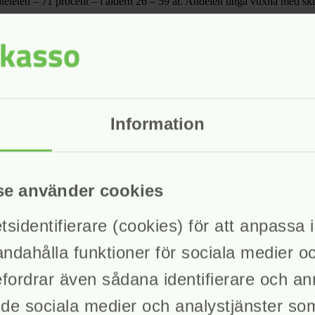
iteteten – 71 procent – i åldern 26 – 59 år. Andelen unga vuxna med sku
kade under året, med cirka sju procent, samtidigt som antalet ansöknin
– ofta på grund av att betalning sker snart efter inkassokrav eller geno
s Kronofogden i förhållanden till antalet nya ärenden hos inkassobolag
Information
se använder cookies
identifierare (cookies) för att anpassa in
andahålla funktioner för sociala medier o
befordrar även sådana identifierare och a
ll de sociala medier och analystjänster s