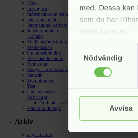
Hem
med. Dessa kan i
In English
Information om behandling av personuppgifter hos Sven
som du har tillha
Inkassonämnden
Internationellt arbete
deras tjänster.
Juristkommittén
Kontakt
Medlemsförteckning
Samtyckesval
Medlemskap
Opinionsbildning
Nödvändig
Pressmeddelanden
Remissvar
Stadgar för inkassonämnden
Statistik
Styrdokument
Test
Uttalandearkiv
Vad vi gör
God inkassosed
Avvisa
Våra utbildningar
Arkiv
augusti 2026