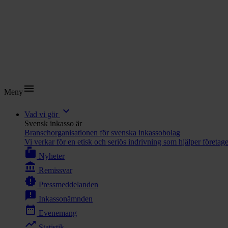
menu
Meny
expand_more
Vad vi gör
Svensk inkasso är
Branschorganisationen för svenska inkassobolag
Vi verkar för en etisk och seriös indrivning som hjälper företag
markunread_mailbox
Nyheter
account_balance
Remissvar
new_releases
Pressmeddelanden
announcement
Inkassonämnden
date_range
Evenemang
trending_up
Statistik