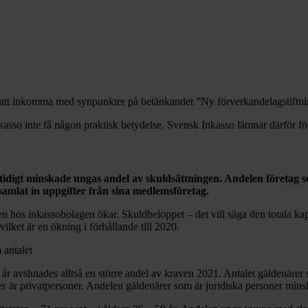
le att inkomma med synpunkter på betänkandet ”Ny förverkandelagstift
asso inte få någon praktisk betydelse. Svensk Inkasso lämnar därför för
idigt minskade ungas andel av skuldsättningen. Andelen företag s
samlat in uppgifter från sina medlemsföretag.
kulden hos inkassobolagen ökar. Skuldbeloppet – det vill säga den totala 
ilket är en ökning i förhållande till 2020.
 antalet
år avslutades alltså en större andel av kraven 2021. Antalet gäldenärer s
er är privatpersoner. Andelen gäldenärer som är juridiska personer minsk