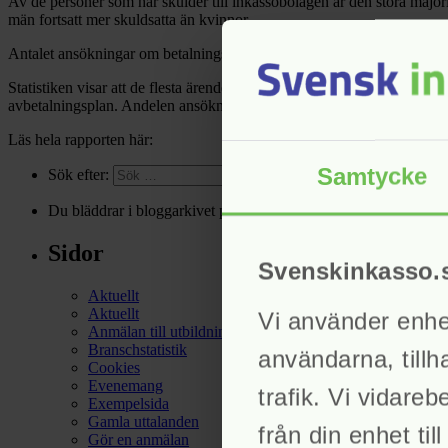
Av de personer som har skulder till inkassobolagen är den stora major
män fortsatt mer skuldsatta än kvinnor.
Antalet ansökningar om betalningsföreläggande till Kronofogden mins
Statistiken visar att de flesta ärenden aldrig hamnar hos Kronofogden 
avbetalningsplan. Andelen ansökningar om betalningsförelägganden ho
Läs hela rapporten här:
Samtycke
Sök efter:
Du bläddrar i bloggarkivet på
Svensk Inkasso
för april, 2022.
Sidor
Svenskinkasso.
Aktuellt
Aktuellt
Vi använder enhets
Anmälan till utbildningar och evenemang
Branschstatistik
användarna, tillh
Cookies
Evenemang
trafik. Vi vidare
Exempelsida
Gamla uttalanden
från din enhet ti
Gör en anmälan