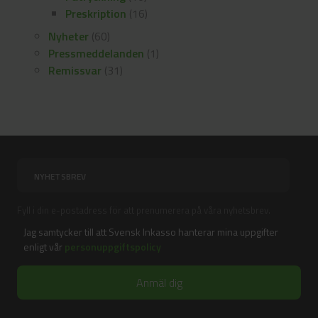
Preskription
(16)
Nyheter
(60)
Pressmeddelanden
(1)
Remissvar
(31)
Fyll i din e-postadress för att prenumerera på våra nyhetsbrev.
Jag samtycker till att Svensk Inkasso hanterar mina uppgifter
enligt vår
personuppgiftspolicy