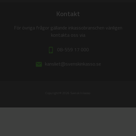
Kontakt
För övriga frågor gällande inkassobranschen vänligen
kontakta oss via
08-559 17 000
phone_iphone
kansliet@svenskinkasso.se
email
Copyright © 2026 Svensk Inkasso