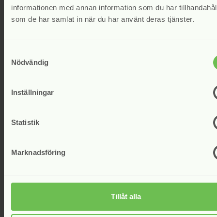
april 2024
informationen med annan information som du har tillhandahålli
mars 2024
som de har samlat in när du har använt deras tjänster.
februari 2024
januari 2024
december 2023
Samtyckesval
november 2023
Nödvändig
augusti 2023
juni 2023
Inställningar
maj 2023
april 2023
mars 2023
Statistik
februari 2023
januari 2023
Marknadsföring
december 2022
november 2022
september 2022
augusti 2022
Tillåt alla
juli 2022
maj 2022