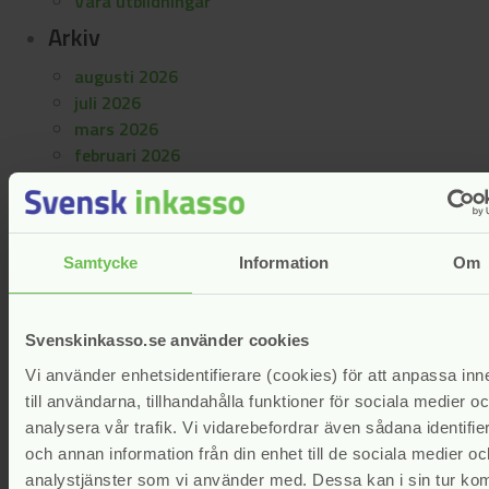
Våra utbildningar
Arkiv
augusti 2026
juli 2026
mars 2026
februari 2026
december 2025
september 2025
juni 2025
maj 2025
Samtycke
Information
Om
april 2025
mars 2025
januari 2025
Svenskinkasso.se använder cookies
november 2024
Vi använder enhetsidentifierare (cookies) för att anpassa inne
september 2024
till användarna, tillhandahålla funktioner för sociala medier o
augusti 2024
analysera vår trafik. Vi vidarebefordrar även sådana identifie
juli 2024
och annan information från din enhet till de sociala medier oc
maj 2024
analystjänster som vi använder med. Dessa kan i sin tur ko