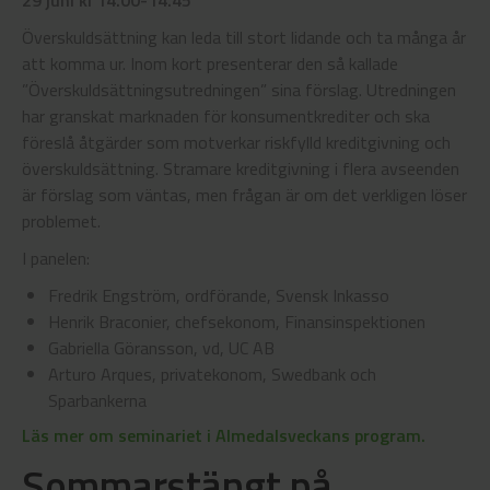
29 juni kl 14.00-14.45
Överskuldsättning kan leda till stort lidande och ta många år
att komma ur. Inom kort presenterar den så kallade
”Överskuldsättningsutredningen” sina förslag. Utredningen
har granskat marknaden för konsumentkrediter och ska
föreslå åtgärder som motverkar riskfylld kreditgivning och
överskuldsättning. Stramare kreditgivning i flera avseenden
är förslag som väntas, men frågan är om det verkligen löser
problemet.
I panelen:
Fredrik Engström, ordförande, Svensk Inkasso
Henrik Braconier, chefsekonom, Finansinspektionen
Gabriella Göransson, vd, UC AB
Arturo Arques, privatekonom, Swedbank och
Sparbankerna
Läs mer om seminariet i Almedalsveckans program.
Sommarstängt på