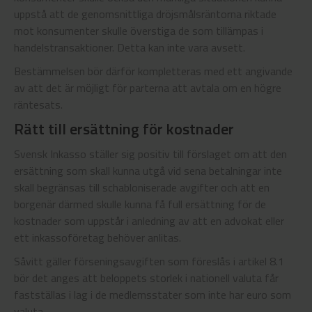
uppstå att de genomsnittliga dröjsmålsräntorna riktade
mot konsumenter skulle överstiga de som tillämpas i
handelstransaktioner. Detta kan inte vara avsett.
Bestämmelsen bör därför kompletteras med ett angivande
av att det är möjligt för parterna att avtala om en högre
räntesats.
Rätt till ersättning för kostnader
Svensk Inkasso ställer sig positiv till förslaget om att den
ersättning som skall kunna utgå vid sena betalningar inte
skall begränsas till schabloniserade avgifter och att en
borgenär därmed skulle kunna få full ersättning för de
kostnader som uppstår i anledning av att en advokat eller
ett inkassoföretag behöver anlitas.
Såvitt gäller förseningsavgiften som föreslås i artikel 8.1
bör det anges att beloppets storlek i nationell valuta får
fastställas i lag i de medlemsstater som inte har euro som
valuta.