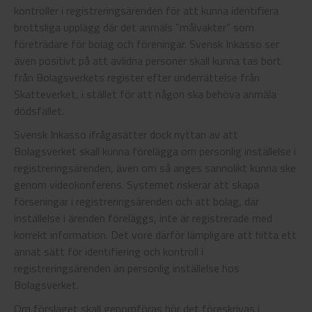
kontroller i registreringsärenden för att kunna identifiera
brottsliga upplägg där det anmäls ”målvakter” som
företrädare för bolag och föreningar. Svensk Inkasso ser
även positivt på att avlidna personer skall kunna tas bort
från Bolagsverkets register efter underrättelse från
Skatteverket, i stället för att någon ska behöva anmäla
dödsfallet.
Svensk Inkasso ifrågasätter dock nyttan av att
Bolagsverket skall kunna förelägga om personlig inställelse i
registreringsärenden, även om så anges sannolikt kunna ske
genom videokonferens. Systemet riskerar att skapa
förseningar i registreringsärenden och att bolag, där
inställelse i ärenden föreläggs, inte är registrerade med
korrekt information. Det vore därför lämpligare att hitta ett
annat sätt för identifiering och kontroll i
registreringsärenden än personlig inställelse hos
Bolagsverket.
Om förslaget skall genomföras bör det föreskrivas i