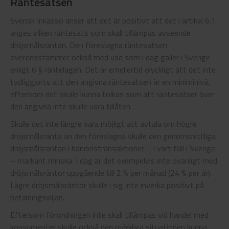
Räntesatsen
Svensk Inkasso anser att det är positivt att det i artikel 6.1
anges vilken räntesats som skall tillämpas avseende
dröjsmålsräntan. Den föreslagna räntesatsen
överensstämmer också med vad som i dag gäller i Sverige
enligt 6 § räntelagen. Det är emellertid olyckligt att det inte
tydliggjorts att den angivna räntesatsen är en miniminivå,
eftersom det skulle kunna tolkas som att räntesatser över
den angivna inte skulle vara tillåten.
Skulle det inte längre vara möjligt att avtala om högre
dröjsmålsränta än den föreslagna skulle den genomsnittliga
dröjsmålsräntan i handelstransaktioner – i vart fall i Sverige
– markant minska. I dag är det exempelvis inte ovanligt med
dröjsmålsräntor uppgående till 2 % per månad (24 % per år).
Lägre dröjsmålsräntor skulle i sig inte inverka positivt på
betalningsviljan.
Eftersom förordningen inte skall tillämpas vid handel med
konsumenter skulle också den märkliga situationen kunna