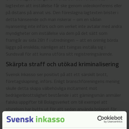
lagtexten att inställelse får ske genom videokonferens eller
på distans på annat vis. Den föreslagna lagtexten brister i
detta hänseende och man riskerar – om en sådan
nyansering inte införs och om verket inte avtalar med andra
myndigheter om inställelse via dem på det sätt som
framgår av sida 281 f i utredningen – att en orimlig börda
läggs på enskilda; nämligen att tvingas inställa sig i
Sundsvall för att kunna utföra sitt registreringsärende.
Skärpta straff och utökad kriminalisering
Svensk Inkasso ser positivt på att ett särskilt brott,
företagskapning, införs. Enligt branschföreningens mening
skulle detta skapa välbehövliga incitament mot
bedrägeribrottslighet bestående i att gärningsmän anmäler
falska uppgifter till Bolagsverket om till exempel att
styrelsen har bytts ut för att sedan använda bolaget för
brott eller tömma detsamma på tillgångar. Svensk Inkasso
tillstyrker således förslaget. Även förslaget om skärpta