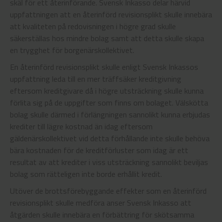
skäl för ett återinförande. Svensk Inkasso delar härvid
uppfattningen att en återinförd revisionsplikt skulle innebära
att kvaliteten på redovisningen i högre grad skulle
säkerställas hos mindre bolag samt att detta skulle skapa
en trygghet för borgenärskollektivet.
En återinförd revisionsplikt skulle enligt Svensk Inkassos
uppfattning leda till en mer träffsäker kreditgivning
eftersom kreditgivare då i högre utsträckning skulle kunna
förlita sig på de uppgifter som finns om bolaget. Välskötta
bolag skulle därmed i förlängningen sannolikt kunna erbjudas
krediter till lägre kostnad än idag eftersom
gäldenärskollektivet vid detta förhållande inte skulle behöva
bära kostnaden för de kreditförluster som idag är ett
resultat av att krediter i viss utsträckning sannolikt beviljas
bolag som rätteligen inte borde erhållit kredit.
Utöver de brottsförebyggande effekter som en återinförd
revisionsplikt skulle medföra anser Svensk Inkasso att
åtgärden skulle innebära en förbättring för skötsamma