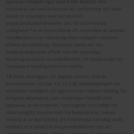
agera om bolagets eget kapital eller likviditet inte
motsvarar vad verksamhetens art, omfattning och risker
kräver, är visserligen även det positivt i
borgenärsskyddshänseende. Det för dock med sig
svårigheter för en utomstående att kontrollera de aktuella
förhållandena utan fullständig insyn i bolagets ekonomi,
affärer och bokföring. Därutöver saknar det den
handlingsdirigerande effekt som det personliga
betalningsansvaret vid underlåtenhet att handla enligt ett
transparent handlingsmönster medför.
Till detta skall läggas att dagens system, med de
bestämmelser i 25 kap. 13–20 a §§ aktiebolagslagen om
styrelsens skyldighet att agera om det saknas täckning för
bolagets aktiekapital, som utredningen föreslår skall
upphävas, är väl etablerat, förutsägbart och tydligt för
såväl bolagets styrelse som för borgenärerna. Svensk
Inkasso är av uppfattning att förändringar härvidlag skulle
innebära stor skada för borgenärskollektivet och att
utredningens förslag således snarare ger en effekt motsatt