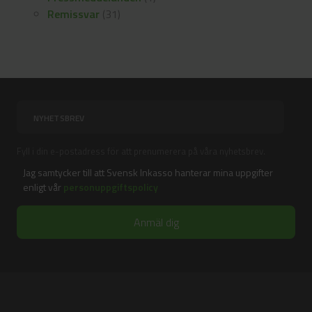
Remissvar
(31)
Fyll i din e-postadress för att prenumerera på våra nyhetsbrev.
Jag samtycker till att Svensk Inkasso hanterar mina uppgifter
enligt vår
personuppgiftspolicy