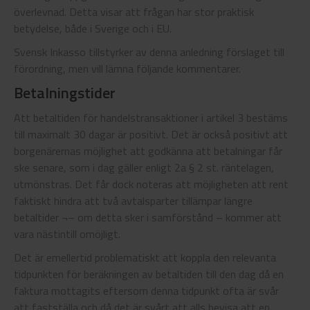
överlevnad. Detta visar att frågan har stor praktisk
betydelse, både i Sverige och i EU.
Svensk Inkasso tillstyrker av denna anledning förslaget till
förordning, men vill lämna följande kommentarer.
Betalningstider
Att betaltiden för handelstransaktioner i artikel 3 bestäms
till maximalt 30 dagar är positivt. Det är också positivt att
borgenärernas möjlighet att godkänna att betalningar får
ske senare, som i dag gäller enligt 2a § 2 st. räntelagen,
utmönstras. Det får dock noteras att möjligheten att rent
faktiskt hindra att två avtalsparter tillämpar längre
betaltider ¬– om detta sker i samförstånd – kommer att
vara nästintill omöjligt.
Det är emellertid problematiskt att koppla den relevanta
tidpunkten för beräkningen av betaltiden till den dag då en
faktura mottagits eftersom denna tidpunkt ofta är svår
att fastställa och då det är svårt att alls bevisa att en