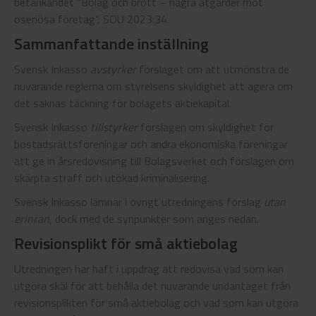
betänkandet ”Bolag och brott – några åtgärder mot
oseriösa företag”, SOU 2023:34.
Sammanfattande inställning
Svensk Inkasso
avstyrker
förslaget om att utmönstra de
nuvarande reglerna om styrelsens skyldighet att agera om
det saknas täckning för bolagets aktiekapital.
Svensk Inkasso
tillstyrker
förslagen om skyldighet för
bostadsrättsföreningar och andra ekonomiska föreningar
att ge in årsredovisning till Bolagsverket och förslagen om
skärpta straff och utökad kriminalisering.
Svensk Inkasso lämnar i övrigt utredningens förslag
utan
erinran
, dock med de synpunkter som anges nedan.
Revisionsplikt för små aktiebolag
Utredningen har haft i uppdrag att redovisa vad som kan
utgöra skäl för att behålla det nuvarande undantaget från
revisionsplikten för små aktiebolag och vad som kan utgöra