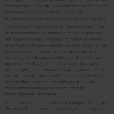
den utredningen tänkt sig. Svensk Inkasso delar således inte
utredningens analys att förslagen innebär att
borgenärsskyddet i aktiebolagslagen totalt sett förstärks.
Att en konkursförvaltare eventuellt kan komma att väcka
en skadeståndstalan för konkursboets räkning gentemot
den tidigare styrelsen, om bolaget till följd av styrelsens
underlåtenhet att agera i enlighet med reglerna har hamnat
på obestånd och försatts i konkurs, ger ett betydligt
vagare skydd för borgenärskollektivet mot styrelser som
upptar krediter i bolagets namn trots kapitalbrist än vad
dagens regler gör. Det kan därför på goda grunder befaras
att borgenärskollektivets kreditförluster skulle bli betydligt
högre än idag om reglerna om skyldighet att upprätta
kontrollbalansräkning kopplat till ett personligt
betalningsansvar utmönstras.
Svensk Inkasso avstyrker således utredningens förslag och
förordar istället att en regel om att styrelsen skall agera,