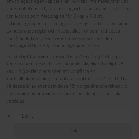
om bolagets eget kapital eller likviditet inte motsvarar vad
verksamhetens art, omfattning och risker kräver skall – med
den lydelse som föreslagits för 8 kap 4 § 2 st.
aktiebolagslagen i utredningens förslag – införas vid sidan
av nuvarande regler och inte istället för dem. Vid detta
förhållande tillstyrker Svensk Inkasso även att den
föreslagna 8 kap 6 § aktiebolagslagen införs.
Följdriktigt bör även föreskriften i 7 kap 15 § 1 st. 4 pt
konkurslagen, om vid vilken tidpunkt skyldighet enligt 25
kap. 13 § aktiebolagslagen att upprätta en
kontrollbalansräkning kan antas ha inträtt, behållas. Detta
då dessa är av stor betydelse för borgenärskollektivet vid
bedömning av huruvida personligt betalningsansvar skall
utkrävas.
Sök
efter: