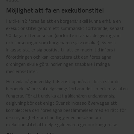
Möjlighet att få en exekutionstitel
I artikel 12 föreslås att en borgenär skall kunna erhålla en
exekutionstitel genom ett summariskt förfarande, senast
90 dagar efter ansökan (dock inte inräknat delgivningstid
och förseningar som borgenären själv orsakar). Svensk
Inkasso ställer sig positivt till att en maximitid införs i
förordningen och kan konstatera att den föreslagna
ordningen skulle göra indrivningen snabbare i många
medlemsstater.
Huruvida någon verklig tidsvinst uppnås är dock i stor del
beroende på hur väl delgivningsförfarandet i medlemsstaten
fungerar. För att undvika att gäldenären undandrar sig
delgivning bör det enligt Svensk Inkasso övervägas att
komplettera den föreslagna bestämmelsen med en rätt för
den myndighet som handlägger en ansökan om
exekutionstitel att delge gäldenären genom kungörelse.