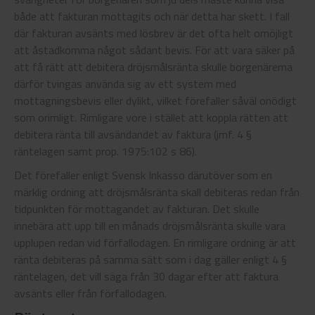
både att fakturan mottagits och när detta har skett. I fall
där fakturan avsänts med lösbrev är det ofta helt omöjligt
att åstadkomma något sådant bevis. För att vara säker på
att få rätt att debitera dröjsmålsränta skulle borgenärerna
därför tvingas använda sig av ett system med
mottagningsbevis eller dylikt, vilket förefaller såväl onödigt
som orimligt. Rimligare vore i stället att koppla rätten att
debitera ränta till avsändandet av faktura (jmf. 4 §
räntelagen samt prop. 1975:102 s 86).
Det förefaller enligt Svensk Inkasso därutöver som en
märklig ordning att dröjsmålsränta skall debiteras redan från
tidpunkten för mottagandet av fakturan. Det skulle
innebära att upp till en månads dröjsmålsränta skulle vara
upplupen redan vid förfallodagen. En rimligare ordning är att
ränta debiteras på samma sätt som i dag gäller enligt 4 §
räntelagen, det vill säga från 30 dagar efter att faktura
avsänts eller från förfallodagen.