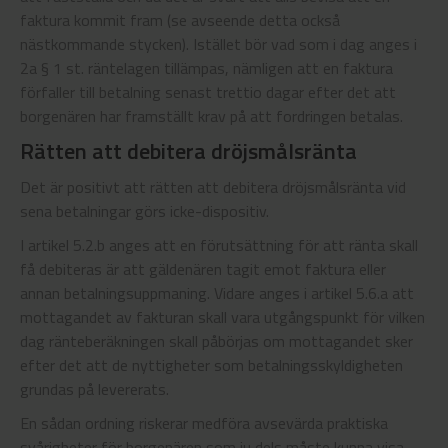
faktura kommit fram (se avseende detta också
nästkommande stycken). Istället bör vad som i dag anges i
2a § 1 st. räntelagen tillämpas, nämligen att en faktura
förfaller till betalning senast trettio dagar efter det att
borgenären har framställt krav på att fordringen betalas.
Rätten att debitera dröjsmålsränta
Det är positivt att rätten att debitera dröjsmålsränta vid
sena betalningar görs icke-dispositiv.
I artikel 5.2.b anges att en förutsättning för att ränta skall
få debiteras är att gäldenären tagit emot faktura eller
annan betalningsuppmaning. Vidare anges i artikel 5.6.a att
mottagandet av fakturan skall vara utgångspunkt för vilken
dag ränteberäkningen skall påbörjas om mottagandet sker
efter det att de nyttigheter som betalningsskyldigheten
grundas på levererats.
En sådan ordning riskerar medföra avsevärda praktiska
svårigheter för borgenären som ju dels måste kunna visa