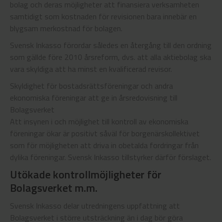
bolag och deras möjligheter att finansiera verksamheten
samtidigt som kostnaden för revisionen bara innebär en
blygsam merkostnad för bolagen.
Svensk Inkasso förordar således en återgång till den ordning
som gällde före 2010 årsreform, dvs. att alla aktiebolag ska
vara skyldiga att ha minst en kvalificerad revisor.
Skyldighet för bostadsrättsföreningar och andra
ekonomiska föreningar att ge in årsredovisning till
Bolagsverket
Att insynen i och möjlighet till kontroll av ekonomiska
föreningar ökar är positivt såväl för borgenärskollektivet
som för möjligheten att driva in obetalda fordringar från
dylika föreningar. Svensk Inkasso tillstyrker därför förslaget.
Utökade kontrollmöjligheter för
Bolagsverket m.m.
Svensk Inkasso delar utredningens uppfattning att
Bolagsverket i större utsträckning än i dag bör göra