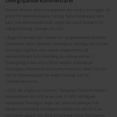
Övergripande kommentarer
Svensk Inkasso delar övergripande den analys som ligger till
grund för kommissionens förslag. Sena betalningar, inte
bara i handelstransaktioner, utgör ett stort problem för
många företag i Sverige och i EU.
Långa betalningstider innebär att borgenärernas likviditet
försämras, vilket påverkar företagens förmåga att betala
sina egna utgifter, men också möjligheterna till
nyinvesteringar och utveckling av verksamheten. I
förlängningen kan detta få en negativ inverkan på
företagens lönsamhet och konkurrenskraft vilket i sin tur
kan få följdverkningar för andra företag och för
samhällsekonomin.
I 2022 års utgåva av Intrums ”European Payment Report”
framkommer att 41% av de över 11 000 tillfrågade
europeiska företagen anger att sena betalningar från
kunderna förhindrar företagets tillväxt och att 26 % av
företagen uppger att sena betalningar hotar företagets