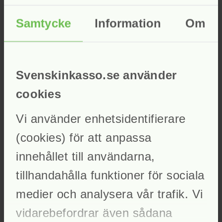
Cookies
Evenemang
Samtycke
Information
Om
Exempelsida
Gamla uttalanden
Gör en anmälan
Hem
In English
Information om behandling av personuppgifter hos
Svenskinkasso.se använder
Svensk Inkasso
Inkassonämnden
cookies
Internationellt arbete
Juristkommittén
Kontakt
Vi använder enhetsidentifierare
Medlemsförteckning
Medlemskap
(cookies) för att anpassa
Opinionsbildning
Pressmeddelanden
innehållet till användarna,
Remissvar
Stadgar för inkassonämnden
tillhandahålla funktioner för sociala
Statistik
Styrdokument
medier och analysera vår trafik. Vi
Test
Uttalandearkiv
vidarebefordrar även sådana
Vad vi gör