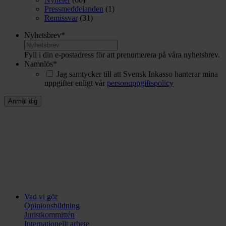
Pressmeddelanden
(1)
Remissvar
(31)
Nyhetsbrev
*
Fyll i din e-postadress för att prenumerera på våra nyhetsbrev.
Namnlös
*
Jag samtycker till att Svensk Inkasso hanterar mina
uppgifter enligt vår
personuppgiftspolicy
Vad vi gör
Opinionsbildning
Juristkommittén
Internationellt arbete