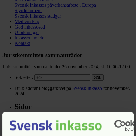
Svensk Inkassos påverkansarbete i Europa
Styrdokument
Svensk Inkassos stadgar
Medlemskap
God inkassosed
Utbildningar
Inkassonämnden
Kontakt
Juristkommittén sammanträder
Juristkommittén sammanträder 26 november 2024, kl: 10.00-12.00.
Sök efter:
Du bläddrar i bloggarkivet på
Svensk Inkasso
för november,
2024.
Sidor
Aktuellt
Aktuellt
Anmälan till utbildningar och evenemang
Branschstatistik