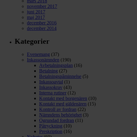
mars 2018
november 2017
juni 2017
maj 2017
december 2016
december 2014
Kategorier
Evenemang
(37)
Inkassonämnden
(190)
Avbetalningsplan
(16)
Betalning
(27)
Betalningspåminnelse
(5)
Inkassoavtal
(1)
Inkassokrav
(43)
Interna rutiner
(12)
Kontakt med borgenären
(10)
Kontakt med gäldenären
(15)
Kontroll av fordran
(22)
Nämndens behörighet
(3)
Ogrundad fordran
(11)
Påtryckning
(10)
Preskription
(16)
Nyheter
(60)