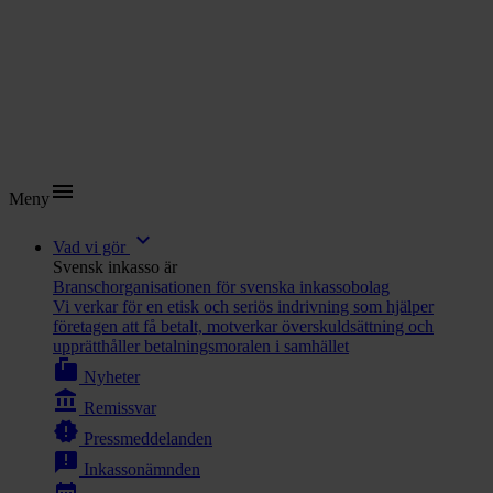
menu
Meny
expand_more
Vad vi gör
Svensk inkasso är
Branschorganisationen för svenska inkassobolag
Vi verkar för en etisk och seriös indrivning som hjälper
företagen att få betalt, motverkar överskuldsättning och
upprätthåller betalningsmoralen i samhället
markunread_mailbox
Nyheter
account_balance
Remissvar
new_releases
Pressmeddelanden
announcement
Inkassonämnden