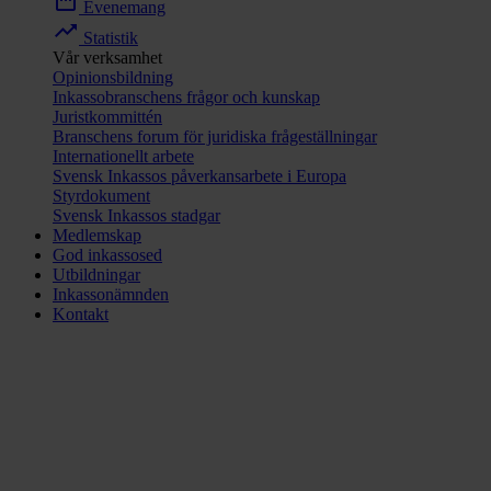
date_range
Evenemang
trending_up
Statistik
Vår verksamhet
Opinionsbildning
Inkassobranschens frågor och kunskap
Juristkommittén
Branschens forum för juridiska frågeställningar
Internationellt arbete
Svensk Inkassos påverkansarbete i Europa
Styrdokument
Svensk Inkassos stadgar
Medlemskap
God inkassosed
Utbildningar
Inkassonämnden
Kontakt