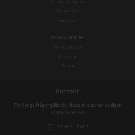
Pressmeddelanden
Evenemang
Remissvar
Inkassonämnden
Gör en anmälan
Uttalanden
Stadgar
Kontakt
För övriga frågor gällande inkassobranschen vänligen
kontakta oss via
08-559 17 000
phone_iphone