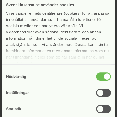
juni 2021
Svenskinkasso.se använder cookies
maj 2021
Vi använder enhetsidentifierare (cookies) för att anpassa
april 2021
innehållet till användarna, tillhandahålla funktioner för
mars 2021
sociala medier och analysera vår trafik. Vi
februari 2021
vidarebefordrar även sådana identifierare och annan
januari 2021
information från din enhet till de sociala medier och
december 2020
analystjänster som vi använder med. Dessa kan i sin tur
november 2020
kombinera informationen med annan information som du
oktober 2020
har tillhandahållit eller som de har samlat in när du har
september 2020
använt deras tjänster.
augusti 2020
Samtyckesval
juni 2020
Nödvändig
maj 2020
april 2020
mars 2020
Inställningar
februari 2020
januari 2020
Statistik
november 2019
oktober 2019