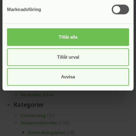
september 2019
Marknadsföring
juni 2019
maj 2019
april 2019
mars 2019
Tillåt alla
november 2018
maj 2018
Tillåt urval
mars 2018
november 2017
juni 2017
Avvisa
maj 2017
december 2016
december 2014
Kategorier
Evenemang
(37)
Inkassonämnden
(190)
Avbetalningsplan
(16)