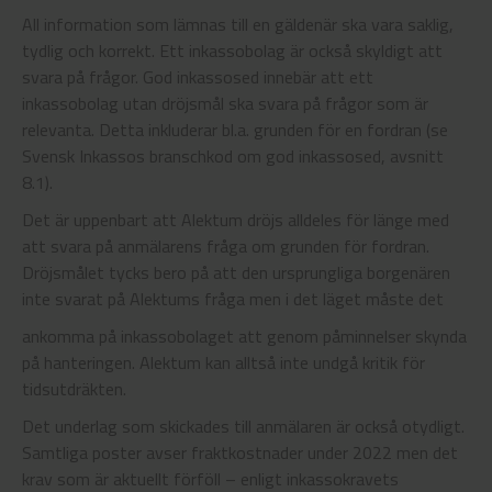
All information som lämnas till en gäldenär ska vara saklig,
tydlig och korrekt. Ett inkassobolag är också skyldigt att
svara på frågor. God inkassosed innebär att ett
inkassobolag utan dröjsmål ska svara på frågor som är
relevanta. Detta inkluderar bl.a. grunden för en fordran (se
Svensk Inkassos branschkod om god inkassosed, avsnitt
8.1).
Det är uppenbart att Alektum dröjs alldeles för länge med
att svara på anmälarens fråga om grunden för fordran.
Dröjsmålet tycks bero på att den ursprungliga borgenären
inte svarat på Alektums fråga men i det läget måste det
ankomma på inkassobolaget att genom påminnelser skynda
på hanteringen. Alektum kan alltså inte undgå kritik för
tidsutdräkten.
Det underlag som skickades till anmälaren är också otydligt.
Samtliga poster avser fraktkostnader under 2022 men det
krav som är aktuellt förföll – enligt inkassokravets