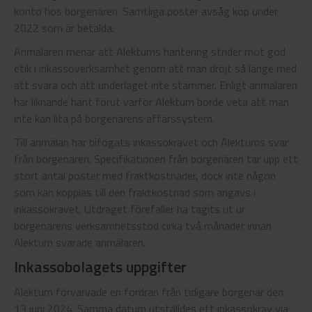
konto hos borgenären. Samtliga poster avsåg köp under
2022 som är betalda.
Anmälaren menar att Alektums hantering strider mot god
etik i inkassoverksamhet genom att man dröjt så länge med
att svara och att underlaget inte stämmer. Enligt anmälaren
har liknande hänt förut varför Alektum borde veta att man
inte kan lita på borgenärens affärssystem.
Till anmälan har bifogats inkassokravet och Alektums svar
från borgenären. Specifikationen från borgenären tar upp ett
stort antal poster med fraktkostnader, dock inte någon
som kan kopplas till den fraktkostnad som angavs i
inkassokravet. Utdraget förefaller ha tagits ut ur
borgenärens verksamhetsstöd cirka två månader innan
Alektum svarade anmälaren.
Inkassobolagets uppgifter
Alektum förvärvade en fordran från tidigare borgenär den
13 juni 2024. Samma datum utställdes ett inkassokrav via