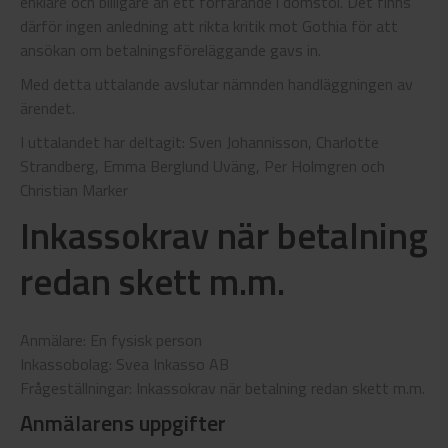
enklare och billigare än ett förfarande i domstol. Det finns
därför ingen anledning att rikta kritik mot Gothia för att
ansökan om betalningsföreläggande gavs in.
Med detta uttalande avslutar nämnden handläggningen av
ärendet.
I uttalandet har deltagit: Sven Johannisson, Charlotte
Strandberg, Emma Berglund Uväng, Per Holmgren och
Christian Marker
Inkassokrav när betalning
redan skett m.m.
Anmälare: En fysisk person
Inkassobolag: Svea Inkasso AB
Frågeställningar: Inkassokrav när betalning redan skett m.m.
Anmälarens uppgifter