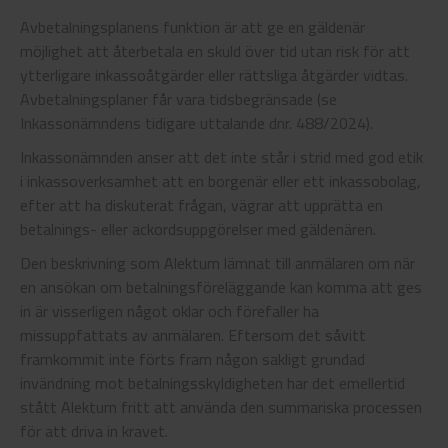
Avbetalningsplanens funktion är att ge en gäldenär
möjlighet att återbetala en skuld över tid utan risk för att
ytterligare inkassoåtgärder eller rättsliga åtgärder vidtas.
Avbetalningsplaner får vara tidsbegränsade (se
Inkassonämndens tidigare uttalande dnr. 488/2024).
Inkassonämnden anser att det inte står i strid med god etik
i inkassoverksamhet att en borgenär eller ett inkassobolag,
efter att ha diskuterat frågan, vägrar att upprätta en
betalnings- eller ackordsuppgörelser med gäldenären.
Den beskrivning som Alektum lämnat till anmälaren om när
en ansökan om betalningsföreläggande kan komma att ges
in är visserligen något oklar och förefaller ha
missuppfattats av anmälaren. Eftersom det såvitt
framkommit inte förts fram någon sakligt grundad
invändning mot betalningsskyldigheten har det emellertid
stått Alektum fritt att använda den summariska processen
för att driva in kravet.