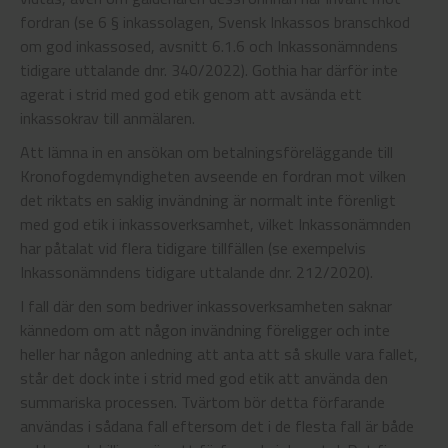
fordran (se 6 § inkassolagen, Svensk Inkassos branschkod
om god inkassosed, avsnitt 6.1.6 och Inkassonämndens
tidigare uttalande dnr. 340/2022). Gothia har därför inte
agerat i strid med god etik genom att avsända ett
inkassokrav till anmälaren.
Att lämna in en ansökan om betalningsföreläggande till
Kronofogdemyndigheten avseende en fordran mot vilken
det riktats en saklig invändning är normalt inte förenligt
med god etik i inkassoverksamhet, vilket Inkassonämnden
har påtalat vid flera tidigare tillfällen (se exempelvis
Inkassonämndens tidigare uttalande dnr. 212/2020).
I fall där den som bedriver inkassoverksamheten saknar
kännedom om att någon invändning föreligger och inte
heller har någon anledning att anta att så skulle vara fallet,
står det dock inte i strid med god etik att använda den
summariska processen. Tvärtom bör detta förfarande
användas i sådana fall eftersom det i de flesta fall är både