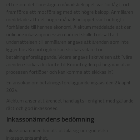
eftersom det föreslagna månadsbeloppet var för lågt, och
framförde ett motförslag med ett högre belopp. Anmälaren
meddelade att det högre månadsbeloppet var för högt i
förhållande till hennes ekonomi. Alektum meddelade att den
ordinarie inkassoprocessen därmed skulle fortsätta. I
underrättelsen till anmälaren angavs att ärenden som inte
ligger hos Kronofogden kan skickas vidare för
betalningsföreläggande. Vidare angavs i skrivelsen att ”våra
ärenden skickas dock inte till Kronofogden på begäran utan
processen fortlöper och kan komma att skickas in”.
En ansökan om betalningsföreläggande ingavs den 24 april
2024.
Alektum anser att ärendet handlagts i enlighet med gällande
rätt och god inkassosed.
Inkassonämndens bedömning
Inkassonämnden har att uttala sig om god etik i
inkassoverksamhet.