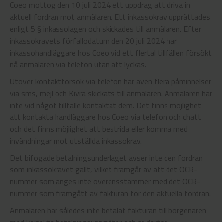
Coeo mottog den 10 juli 2024 ett uppdrag att driva in
aktuell fordran mot anmälaren. Ett inkassokrav upprättades
enligt 5 § inkassolagen och skickades till anmälaren. Efter
inkassokravets förfallodatum den 20 juli 2024 har
inkassohandläggare hos Coeo vid ett flertal tillfällen försökt
nå anmälaren via telefon utan att lyckas.
Utöver kontaktförsök via telefon har även flera påminnelser
via sms, mejl och Kivra skickats till anmälaren. Anmälaren har
inte vid något tillfälle kontaktat dem. Det finns möjlighet
att kontakta handläggare hos Coeo via telefon och chatt
och det finns möjlighet att bestrida eller komma med
invändningar mot utställda inkassokrav.
Det bifogade betalningsunderlaget avser inte den fordran
som inkassokravet gällt, vilket framgår av att det OCR-
nummer som anges inte överensstämmer med det OCR-
nummer som framgått av fakturan för den aktuella fordran.
Anmälaren har således inte betalat fakturan till borgenären