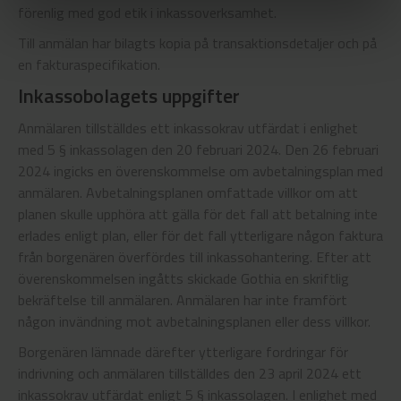
förenlig med god etik i inkassoverksamhet.
Till anmälan har bilagts kopia på transaktionsdetaljer och på
en fakturaspecifikation.
Inkassobolagets uppgifter
Anmälaren tillställdes ett inkassokrav utfärdat i enlighet
med 5 § inkassolagen den 20 februari 2024. Den 26 februari
2024 ingicks en överenskommelse om avbetalningsplan med
anmälaren. Avbetalningsplanen omfattade villkor om att
planen skulle upphöra att gälla för det fall att betalning inte
erlades enligt plan, eller för det fall ytterligare någon faktura
från borgenären överfördes till inkassohantering. Efter att
överenskommelsen ingåtts skickade Gothia en skriftlig
bekräftelse till anmälaren. Anmälaren har inte framfört
någon invändning mot avbetalningsplanen eller dess villkor.
Borgenären lämnade därefter ytterligare fordringar för
indrivning och anmälaren tillställdes den 23 april 2024 ett
inkassokrav utfärdat enligt 5 § inkassolagen. I enlighet med