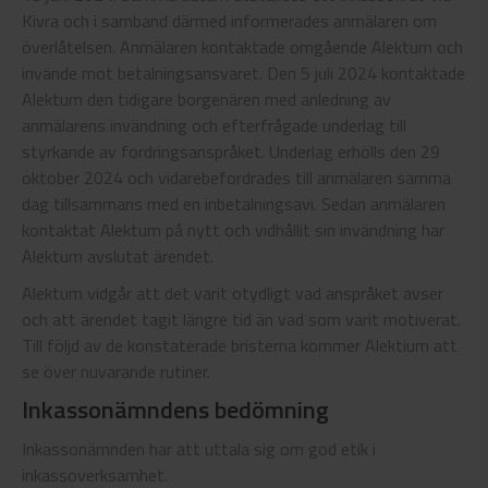
Kivra och i samband därmed informerades anmälaren om
överlåtelsen. Anmälaren kontaktade omgående Alektum och
invände mot betalningsansvaret. Den 5 juli 2024 kontaktade
Alektum den tidigare borgenären med anledning av
anmälarens invändning och efterfrågade underlag till
styrkande av fordringsanspråket. Underlag erhölls den 29
oktober 2024 och vidarebefordrades till anmälaren samma
dag tillsammans med en inbetalningsavi. Sedan anmälaren
kontaktat Alektum på nytt och vidhållit sin invändning har
Alektum avslutat ärendet.
Alektum vidgår att det varit otydligt vad anspråket avser
och att ärendet tagit längre tid än vad som varit motiverat.
Till följd av de konstaterade bristerna kommer Alektium att
se över nuvarande rutiner.
Inkassonämndens bedömning
Inkassonämnden har att uttala sig om god etik i
inkassoverksamhet.