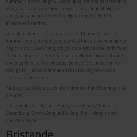
nummer vid betalningen. Dessa uppgifter har därefter inte
ifrågasatts av anmälaren. Coeo får mot denna bakgrund
anses ha handlagt ärendet i enlighet med god etik i
inkassoverksamhet.
Anmälaren har också uppgett att det har varit svårt att
komma i kontakt med Coeo samt att inte alla underlag har
tagits emot. Coeo har gjort gällande att så inte varit fallet.
Varken anmälaren eller Coeo har emellertid inkommit med
underlag till stöd för sina påståenden. Det är därför inte
möjligt för Inkassonämnden att uttala sig om Coeos
agerande i denna del.
Med detta uttalande avslutar nämnden handläggningen av
ärendet.
I uttalandet har deltagit: Sven Johannisson, Charlotte
Strandberg, Emma Berglund Uväng, Per Holmgren och
Christian Marker
Bristande