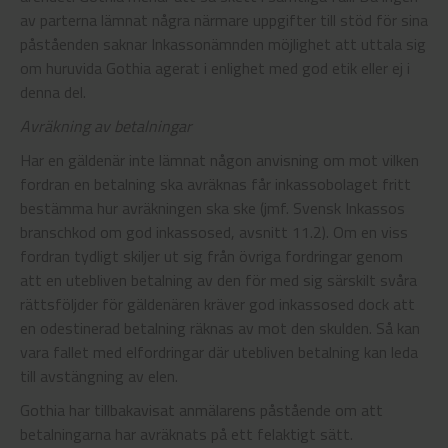
av parterna lämnat några närmare uppgifter till stöd för sina
påståenden saknar Inkassonämnden möjlighet att uttala sig
om huruvida Gothia agerat i enlighet med god etik eller ej i
denna del.
Avräkning av betalningar
Har en gäldenär inte lämnat någon anvisning om mot vilken
fordran en betalning ska avräknas får inkassobolaget fritt
bestämma hur avräkningen ska ske (jmf. Svensk Inkassos
branschkod om god inkassosed, avsnitt 11.2). Om en viss
fordran tydligt skiljer ut sig från övriga fordringar genom
att en utebliven betalning av den för med sig särskilt svåra
rättsföljder för gäldenären kräver god inkassosed dock att
en odestinerad betalning räknas av mot den skulden. Så kan
vara fallet med elfordringar där utebliven betalning kan leda
till avstängning av elen.
Gothia har tillbakavisat anmälarens påstående om att
betalningarna har avräknats på ett felaktigt sätt.