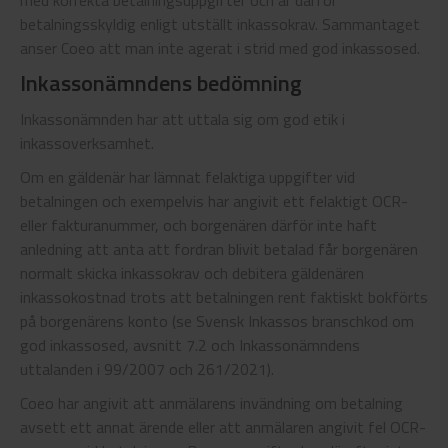
med korrekta betalningsuppgifter och är därför
betalningsskyldig enligt utställt inkassokrav. Sammantaget
anser Coeo att man inte agerat i strid med god inkassosed.
Inkassonämndens bedömning
Inkassonämnden har att uttala sig om god etik i
inkassoverksamhet.
Om en gäldenär har lämnat felaktiga uppgifter vid
betalningen och exempelvis har angivit ett felaktigt OCR-
eller fakturanummer, och borgenären därför inte haft
anledning att anta att fordran blivit betalad får borgenären
normalt skicka inkassokrav och debitera gäldenären
inkassokostnad trots att betalningen rent faktiskt bokförts
på borgenärens konto (se Svensk Inkassos branschkod om
god inkassosed, avsnitt 7.2 och Inkassonämndens
uttalanden i 99/2007 och 261/2021).
Coeo har angivit att anmälarens invändning om betalning
avsett ett annat ärende eller att anmälaren angivit fel OCR-