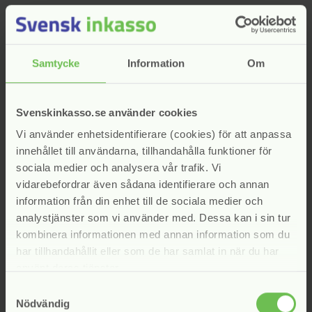
förfallodagen.
Det krävs inte att borgenären vidtar någon särskild åtgärd
innan förseningsersättningen debiteras och det är tillåtet
Samtycke
Information
Om
för borgenären att debitera förseningsersättning även om
betalning hunnit mottas innan kravet på
förseningsersättning skickas (se Svensk Inkassos
Svenskinkasso.se använder cookies
branschkod om god inkassosed avsnitt 7.4). Inget annat har
framkommit som indikerar att PS Inkasso & Juridik agerat i
Vi använder enhetsidentifierare (cookies) för att anpassa
strid med god etik.
innehållet till användarna, tillhandahålla funktioner för
sociala medier och analysera vår trafik. Vi
Med detta uttalande avslutar nämnden handläggningen av
vidarebefordrar även sådana identifierare och annan
ärendet.
information från din enhet till de sociala medier och
I uttalandet har deltagit: Sven Johannisson, Charlotte
analystjänster som vi använder med. Dessa kan i sin tur
Strandberg, Emma Berglund Uväng, Per Holmgren och
kombinera informationen med annan information som du
Christian Marker
har tillhandahållit eller som de har samlat in när du har
Rätt till avbetalningsplan
använt deras tjänster.
Samtyckesval
Nödvändig