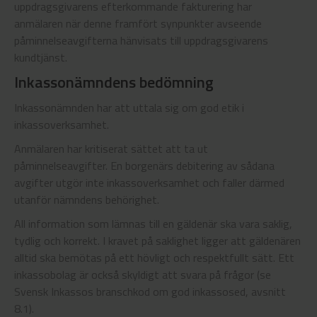
uppdragsgivarens efterkommande fakturering har
anmälaren när denne framfört synpunkter avseende
påminnelseavgifterna hänvisats till uppdragsgivarens
kundtjänst.
Inkassonämndens bedömning
Inkassonämnden har att uttala sig om god etik i
inkassoverksamhet.
Anmälaren har kritiserat sättet att ta ut
påminnelseavgifter. En borgenärs debitering av sådana
avgifter utgör inte inkassoverksamhet och faller därmed
utanför nämndens behörighet.
All information som lämnas till en gäldenär ska vara saklig,
tydlig och korrekt. I kravet på saklighet ligger att gäldenären
alltid ska bemötas på ett hövligt och respektfullt sätt. Ett
inkassobolag är också skyldigt att svara på frågor (se
Svensk Inkassos branschkod om god inkassosed, avsnitt
8.1).