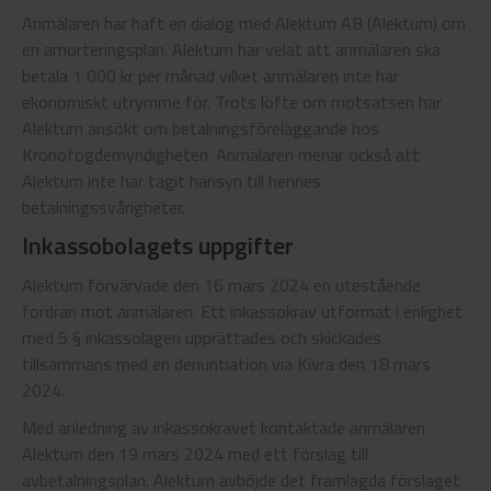
Anmälaren har haft en dialog med Alektum AB (Alektum) om
en amorteringsplan. Alektum har velat att anmälaren ska
betala 1 000 kr per månad vilket anmälaren inte har
ekonomiskt utrymme för. Trots löfte om motsatsen har
Alektum ansökt om betalningsföreläggande hos
Kronofogdemyndigheten. Anmälaren menar också att
Alektum inte har tagit hänsyn till hennes
betalningssvårigheter.
Inkassobolagets uppgifter
Alektum förvärvade den 16 mars 2024 en utestående
fordran mot anmälaren. Ett inkassokrav utformat i enlighet
med 5 § inkassolagen upprättades och skickades
tillsammans med en denuntiation via Kivra den 18 mars
2024.
Med anledning av inkassokravet kontaktade anmälaren
Alektum den 19 mars 2024 med ett förslag till
avbetalningsplan. Alektum avböjde det framlagda förslaget