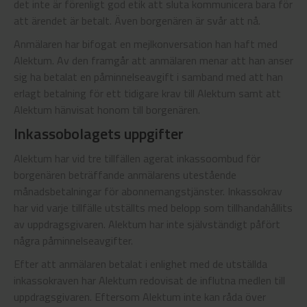
det inte är förenligt god etik att sluta kommunicera bara för
att ärendet är betalt. Även borgenären är svår att nå.
Anmälaren har bifogat en mejlkonversation han haft med
Alektum. Av den framgår att anmälaren menar att han anser
sig ha betalat en påminnelseavgift i samband med att han
erlagt betalning för ett tidigare krav till Alektum samt att
Alektum hänvisat honom till borgenären.
Inkassobolagets uppgifter
Alektum har vid tre tillfällen agerat inkassoombud för
borgenären beträffande anmälarens utestående
månadsbetalningar för abonnemangstjänster. Inkassokrav
har vid varje tillfälle utställts med belopp som tillhandahållits
av uppdragsgivaren. Alektum har inte självständigt påfört
några påminnelseavgifter.
Efter att anmälaren betalat i enlighet med de utställda
inkassokraven har Alektum redovisat de influtna medlen till
uppdragsgivaren. Eftersom Alektum inte kan råda över