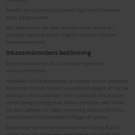
Ärendet har så snart bestridandet tagits emot hanteras
enligt gängse rutiner.
Mot bakgrund av det ovan anförda menar Gothia att
handläggningen har skett i enlighet med god etik inom
inkassoverksamhet.
Inkassonämndens bedömning
Inkassonämnden har att uttala sig om god etik i
inkassoverksamhet.
Anmälaren och inkassobolaget är överens om att anmälaren
invänt mot fordran. Gothia har emellertid uppgivit att de fick
kännedom om invändningen först i samband med ansökan
om betalningsföreläggande. Varken anmälaren eller Gothia
har gjort gällande att någon invändning skickats till Gothia
innan ansökan om betalningsföreläggande gjordes.
Inkassokrav ska normalt avsändas innan rättslig åtgärd
vidtas, även om gäldenären dessförinnan har invänt mot