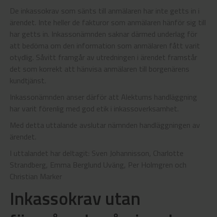
De inkassokrav som sänts till anmälaren har inte getts in i
ärendet. Inte heller de fakturor som anmälaren hänför sig till
har getts in. Inkassonämnden saknar därmed underlag för
att bedöma om den information som anmälaren fått varit
otydlig. Såvitt framgår av utredningen i ärendet framstår
det som korrekt att hänvisa anmälaren till borgenärens
kundtjänst.
Inkassonämnden anser därför att Alektums handläggning
har varit förenlig med god etik i inkassoverksamhet.
Med detta uttalande avslutar nämnden handläggningen av
ärendet.
I uttalandet har deltagit: Sven Johannisson, Charlotte
Strandberg, Emma Berglund Uväng, Per Holmgren och
Christian Marker
Inkassokrav utan