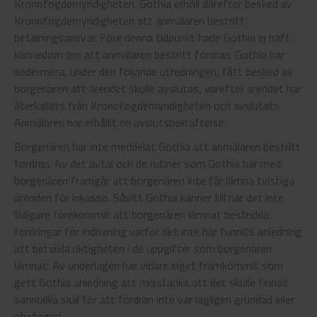
Kronofogdemyndigheten. Gothia erhöll därefter besked av
Kronofogdemyndigheten att anmälaren bestritt
betalningsansvar. Före denna tidpunkt hade Gothia ej haft
kännedom om att anmälaren bestritt fordran. Gothia har
sedermera, under den följande utredningen, fått besked av
borgenären att ärendet skulle avslutas, varefter ärendet har
återkallats från Kronofogdemyndigheten och avslutats.
Anmälaren har erhållit en avslutsbekräftelse.
Borgenären har inte meddelat Gothia att anmälaren bestritt
fordran. Av det avtal och de rutiner som Gothia har med
borgenären framgår att borgenären inte får lämna tvistiga
ärenden för inkasso. Såvitt Gothia känner till har det inte
tidigare förekommit att borgenären lämnat bestridda
fordringar för indrivning varför det inte har funnits anledning
att betvivla riktigheten i de uppgifter som borgenären
lämnat. Av underlagen har vidare inget framkommit som
gett Gothia anledning att misstänka att det skulle finnas
sannolika skäl för att fordran inte var lagligen grundad eller
obefogad.