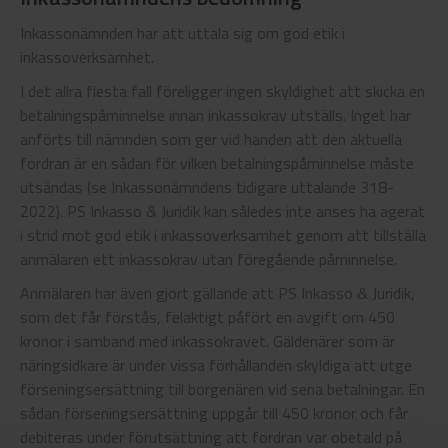
Inkassonämnden har att uttala sig om god etik i
inkassoverksamhet.
I det allra flesta fall föreligger ingen skyldighet att skicka en
betalningspåminnelse innan inkassokrav utställs. Inget har
anförts till nämnden som ger vid handen att den aktuella
fordran är en sådan för vilken betalningspåminnelse måste
utsändas (se Inkassonämndens tidigare uttalande 318-
2022). PS Inkasso & Juridik kan således inte anses ha agerat
i strid mot god etik i inkassoverksamhet genom att tillställa
anmälaren ett inkassokrav utan föregående påminnelse.
Anmälaren har även gjort gällande att PS Inkasso & Juridik,
som det får förstås, felaktigt påfört en avgift om 450
kronor i samband med inkassokravet. Gäldenärer som är
näringsidkare är under vissa förhållanden skyldiga att utge
förseningsersättning till borgenären vid sena betalningar. En
sådan förseningsersättning uppgår till 450 kronor och får
debiteras under förutsättning att fordran var obetald på