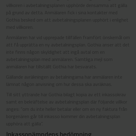
villkoren i avbetalningsplanen upphörde densamma att gälla
på grund av detta. Anmälaren fick i sina kontakter med
Gothia besked om att avbetalningsplanen upphört i enlighet
med villkoren.
Anmälaren har vid upprepade tillfällen framfört önskemål om
att få upprätta en ny avbetalningsplan. Gothia anser att det
inte finns någon skyldighet att ingå avtal om en
avbetalningsplan med anmälaren. Samtliga mejl som
anmälaren har tillställt Gothia har besvarats.
Gällande avräkningen av betalningarna har anmälaren inte
lämnat någon anvisning om hur dessa ska avräknas.
Till sitt yttrande har Gothia bilagt kopia av ett inkassokrav
samt en bekräftelse av avbetalningsplan där följande villkor
anges: ”om du inte heller betalar eller om en ny faktura från
borgenären går till inkasso kommer din avbetalningsplan
upphöra att gälla”.
Inkassonämndens bedömning