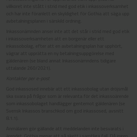
villkoret inte stått i strid med god etik i inkassoverksamhet
och har inte föranlett en skyldighet för Gothia att säga upp
avbetalningsplanen i särskild ordning.
Inkassonämnden anser inte att det står i strid med god etik
i inkassoverksamheten att en borgenär eller ett
inkassobolag, efter att en avbetalningsplan har upphört,
vägrar att upprätta en ny betalningsuppgörelse med
gäldenären (se bland annat Inkassonämndens tidigare
uttalande 260/2021).
Kontakter per e-post
God inkassosed innebär att ett inkassobolag utan dröjsmål
ska svara på frågor som är relevanta för det inkassoärende
som inkassobolaget handlägger gentemot gäldenären (se
Svensk Inkassos branschkod om god inkassosed, avsnitt
8.1.1).
Anmälaren gör gällande att meddelanden inte besvarats i
ärendet. Gothia menar att så skett i samtliga fall. Då ingen