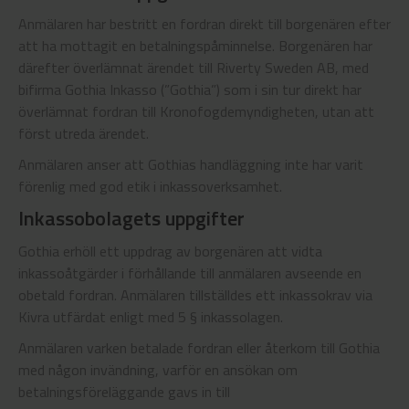
Anmälaren har bestritt en fordran direkt till borgenären efter
att ha mottagit en betalningspåminnelse. Borgenären har
därefter överlämnat ärendet till Riverty Sweden AB, med
bifirma Gothia Inkasso (”Gothia”) som i sin tur direkt har
överlämnat fordran till Kronofogdemyndigheten, utan att
först utreda ärendet.
Anmälaren anser att Gothias handläggning inte har varit
förenlig med god etik i inkassoverksamhet.
Inkassobolagets uppgifter
Gothia erhöll ett uppdrag av borgenären att vidta
inkassoåtgärder i förhållande till anmälaren avseende en
obetald fordran. Anmälaren tillställdes ett inkassokrav via
Kivra utfärdat enligt med 5 § inkassolagen.
Anmälaren varken betalade fordran eller återkom till Gothia
med någon invändning, varför en ansökan om
betalningsföreläggande gavs in till