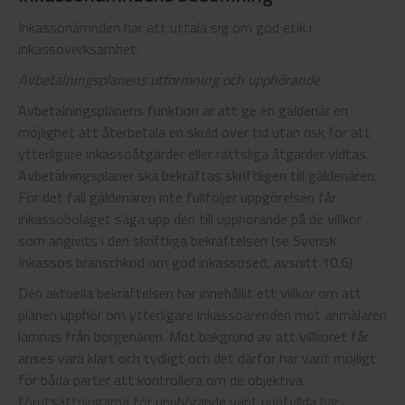
Inkassonämnden har att uttala sig om god etik i
inkassoverksamhet.
Avbetalningsplanens utformning och upphörande
Avbetalningsplanens funktion är att ge en gäldenär en
möjlighet att återbetala en skuld över tid utan risk för att
ytterligare inkassoåtgärder eller rättsliga åtgärder vidtas.
Avbetalningsplaner ska bekräftas skriftligen till gäldenären.
För det fall gäldenären inte fullföljer uppgörelsen får
inkassobolaget säga upp den till upphörande på de villkor
som angivits i den skriftliga bekräftelsen (se Svensk
Inkassos branschkod om god inkassosed, avsnitt 10.6).
Den aktuella bekräftelsen har innehållit ett villkor om att
planen upphör om ytterligare inkassoärenden mot anmälaren
lämnas från borgenären. Mot bakgrund av att villkoret får
anses vara klart och tydligt och det därför har varit möjligt
för båda parter att kontrollera om de objektiva
förutsättningarna för upphörande varit uppfyllda har