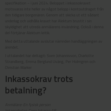
specifikation – i juni 2024. Beloppet i inkassokravet
motsvaras inte heller av något belopp i kontoutdraget från
den tidigare borgenären. Genom att skicka ut ett sådant
underlag och vidhålla kravet har Alektum brustit i sin
skyldighet att utreda anmälarens invändning. Också i denna
del förtjänar Alektum kritik.
Med detta uttalande avslutar nämnden handläggningen av
ärendet.
I uttalandet har deltagit: Sven Johannisson, Charlotte
Strandberg, Emma Berglund Uväng, Per Holmgren och
Christian Marker
Inkassokrav trots
betalning?
Anmälare: En fysisk person
Inkassobolag: Coeo Inkasso AB