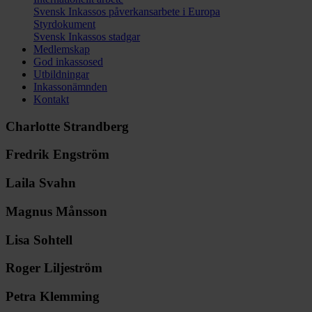
Svensk Inkassos påverkansarbete i Europa
Styrdokument
Svensk Inkassos stadgar
Medlemskap
God inkassosed
Utbildningar
Inkassonämnden
Kontakt
Charlotte Strandberg
Fredrik Engström
Laila Svahn
Magnus Månsson
Lisa Sohtell
Roger Liljeström
Petra Klemming