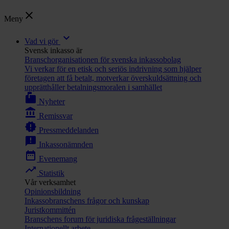
close
Meny
expand_more
Vad vi gör
Svensk inkasso är
Branschorganisationen för svenska inkassobolag
Vi verkar för en etisk och seriös indrivning som hjälper
företagen att få betalt, motverkar överskuldsättning och
upprätthåller betalningsmoralen i samhället
markunread_mailbox
Nyheter
account_balance
Remissvar
new_releases
Pressmeddelanden
announcement
Inkassonämnden
date_range
Evenemang
trending_up
Statistik
Vår verksamhet
Opinionsbildning
Inkassobranschens frågor och kunskap
Juristkommittén
Branschens forum för juridiska frågeställningar
Internationellt arbete