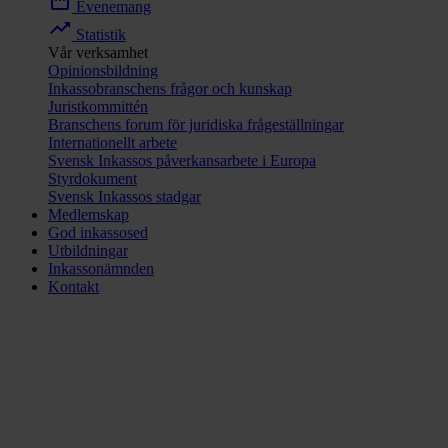
date_range
Evenemang
trending_up
Statistik
Vår verksamhet
Opinionsbildning
Inkassobranschens frågor och kunskap
Juristkommittén
Branschens forum för juridiska frågeställningar
Internationellt arbete
Svensk Inkassos påverkansarbete i Europa
Styrdokument
Svensk Inkassos stadgar
Medlemskap
God inkassosed
Utbildningar
Inkassonämnden
Kontakt