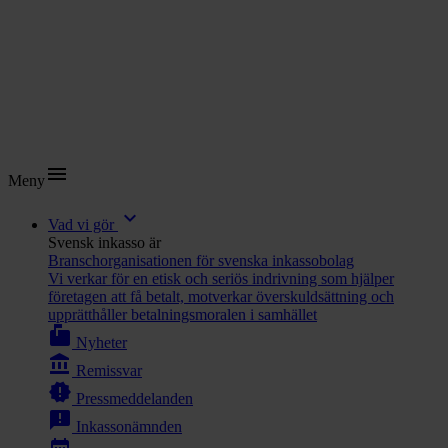
menu
Meny
expand_more
Vad vi gör
Svensk inkasso är
Branschorganisationen för svenska inkassobolag
Vi verkar för en etisk och seriös indrivning som hjälper
företagen att få betalt, motverkar överskuldsättning och
upprätthåller betalningsmoralen i samhället
markunread_mailbox
Nyheter
account_balance
Remissvar
new_releases
Pressmeddelanden
announcement
Inkassonämnden